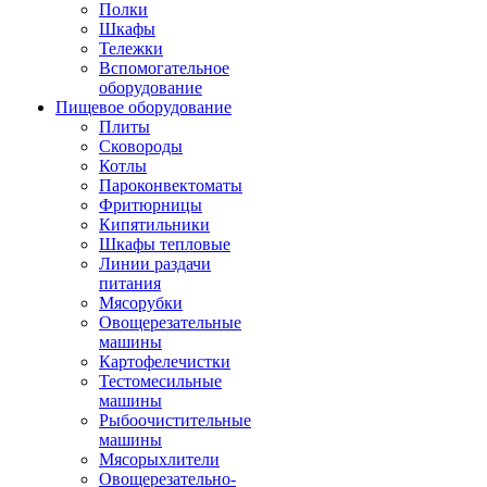
Полки
Шкафы
Тележки
Вспомогательное
оборудование
Пищевое оборудование
Плиты
Сковороды
Котлы
Пароконвектоматы
Фритюрницы
Кипятильники
Шкафы тепловые
Линии раздачи
питания
Мясорубки
Овощерезательные
машины
Картофелечистки
Тестомесильные
машины
Рыбоочистительные
машины
Мясорыхлители
Овощерезательно-