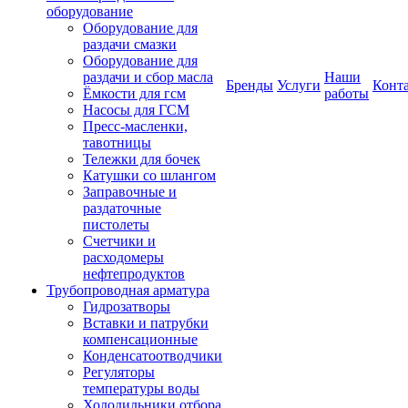
оборудование
Оборудование для
раздачи смазки
Оборудование для
раздачи и сбор масла
Наши
Бренды
Услуги
Конт
Ёмкости для гсм
работы
Насосы для ГСМ
Пресс-масленки,
тавотницы
Тележки для бочек
Катушки со шлангом
Заправочные и
раздаточные
пистолеты
Счетчики и
расходомеры
нефтепродуктов
Трубопроводная арматура
Гидрозатворы
Вставки и патрубки
компенсационные
Конденсатоотводчики
Регуляторы
температуры воды
Холодильники отбора