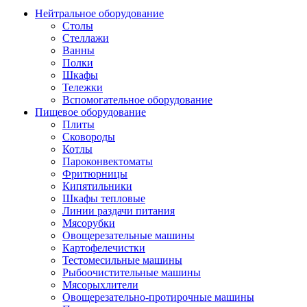
Нейтральное оборудование
Столы
Стеллажи
Ванны
Полки
Шкафы
Тележки
Вспомогательное оборудование
Пищевое оборудование
Плиты
Сковороды
Котлы
Пароконвектоматы
Фритюрницы
Кипятильники
Шкафы тепловые
Линии раздачи питания
Мясорубки
Овощерезательные машины
Картофелечистки
Тестомесильные машины
Рыбоочистительные машины
Мясорыхлители
Овощерезательно-протирочные машины