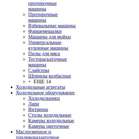
протирочные
машины
Протирочные
машины
Взбивальные машины
Фаршемешалки
Машины для мойки
Универсальные
кухонные машины
Пилы для мяса
Тестораскаточные
машины
Слайсеры
Шприцы колбасные
+ ЕЩЕ 14
Холодильные агрегаты
Холодильное оборудование
Холодильники
Лари
Витрины
Столы холодильные
Камеры холодильные
Камеры цветочные
Маслосменное и
топливораздаточное