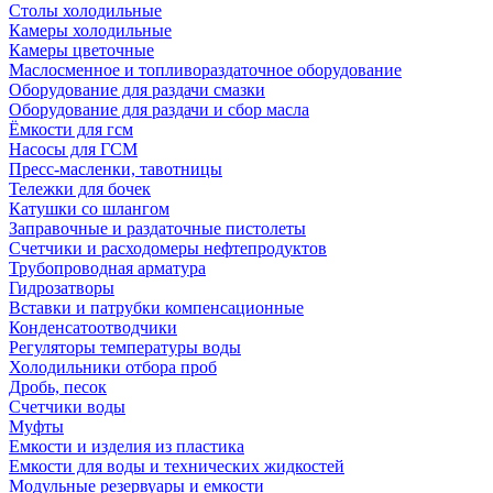
Столы холодильные
Камеры холодильные
Камеры цветочные
Маслосменное и топливораздаточное оборудование
Оборудование для раздачи смазки
Оборудование для раздачи и сбор масла
Ёмкости для гсм
Насосы для ГСМ
Пресс-масленки, тавотницы
Тележки для бочек
Катушки со шлангом
Заправочные и раздаточные пистолеты
Счетчики и расходомеры нефтепродуктов
Трубопроводная арматура
Гидрозатворы
Вставки и патрубки компенсационные
Конденсатоотводчики
Регуляторы температуры воды
Холодильники отбора проб
Дробь, песок
Счетчики воды
Муфты
Емкости и изделия из пластика
Емкости для воды и технических жидкостей
Модульные резервуары и емкости