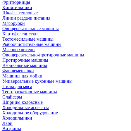
Фритюрницы
Кипятильники
Шкафы тепловые
Линии раздачи питания
Мясорубки
Овощерезательные машины
Картофелечистки
Тестомесильные машины
Рыбоочистительные машины
Мясорыхлители
Овощерезательно-протирочные машины
Протирочные машины
Взбивальные машины
Фаршемешалки
Машины для мойки
Универсальные кухонные машины
Пилы для мяса
Тестораскаточные машины
Слайсеры
Шприцы колбасные
Холодильные агрегаты
Холодильное оборудование
Холодильники
Лари
Витрины