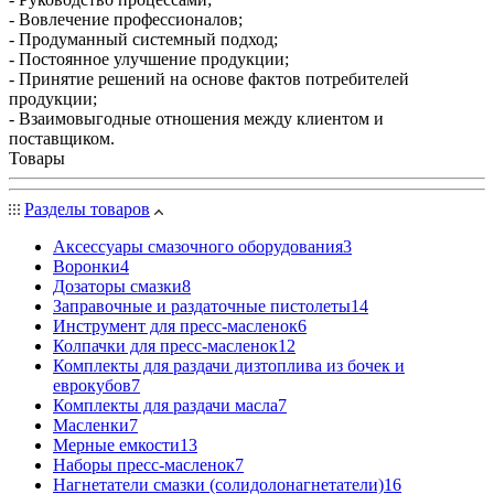
- Вовлечение профессионалов;
- Продуманный системный подход;
- Постоянное улучшение продукции;
- Принятие решений на основе фактов потребителей
продукции;
- Взаимовыгодные отношения между клиентом и
поставщиком.
Товары
Разделы товаров
Аксессуары смазочного оборудования
3
Воронки
4
Дозаторы смазки
8
Заправочные и раздаточные пистолеты
14
Инструмент для пресс-масленок
6
Колпачки для пресс-масленок
12
Комплекты для раздачи дизтоплива из бочек и
еврокубов
7
Комплекты для раздачи масла
7
Масленки
7
Мерные емкости
13
Наборы пресс-масленок
7
Нагнетатели смазки (солидолонагнетатели)
16