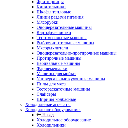
Фритюрницы
Кипятильники
Шкафы тепловые
Линии раздачи питания
Мясорубки
Овощерезательные машины
Картофелечистки
Тестомесильные машины
Рыбоочистительные машины
Мясорыхлители
Овощерезательно-протирочные машины
Протирочные машины
Взбивальные машины
Фаршемешалки
Машины для мойки
Универсальные кухонные машины
Пилы для мяса
Тестораскаточные машины
Слайсеры
Шприцы колбасные
Холодильные агрегаты
Холодильное оборудование
Назад
Холодильное оборудование
Холодильники