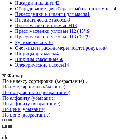
Насадки и шланги
42
Оборудование для сбора отработанного масла
4
Переходники и шланги для масла
1
Пневматические насосы
8
Пресс-масленки прямые H1
9
Пресс-масленки угловые H2 (45°)
9
Пресс-масленки угловые H3 (90°)
9
Ручные насосы
30
Счетчики и расходомеры нефтепродуктов
4
Шприцы для масла
4
Шприцы смазочные
50
Электрические насосы
14
Фильтр
По индексу сортировки (возрастание)
По популярности (убывание)
По популярности (возрастание)
По алфавиту (убывание)
По алфавиту (возрастание)
По цене (убывание)
По цене (возрастание)