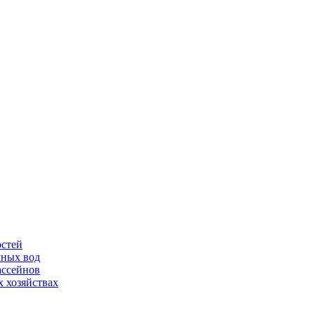
остей
чных вод
ассейнов
 хозяйствах