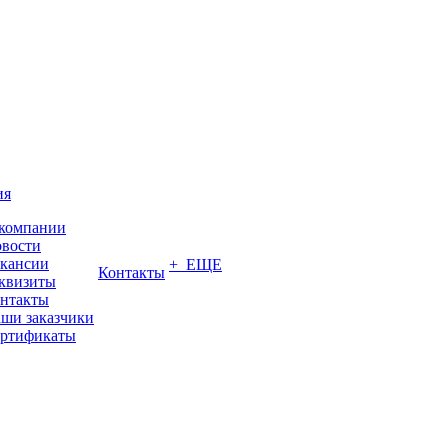
ия
компании
вости
кансии
+ ЕЩЕ
Контакты
квизиты
нтакты
ши заказчики
ртификаты