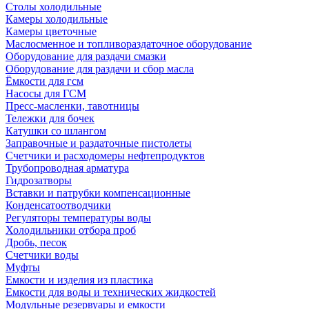
Столы холодильные
Камеры холодильные
Камеры цветочные
Маслосменное и топливораздаточное оборудование
Оборудование для раздачи смазки
Оборудование для раздачи и сбор масла
Ёмкости для гсм
Насосы для ГСМ
Пресс-масленки, тавотницы
Тележки для бочек
Катушки со шлангом
Заправочные и раздаточные пистолеты
Счетчики и расходомеры нефтепродуктов
Трубопроводная арматура
Гидрозатворы
Вставки и патрубки компенсационные
Конденсатоотводчики
Регуляторы температуры воды
Холодильники отбора проб
Дробь, песок
Счетчики воды
Муфты
Емкости и изделия из пластика
Емкости для воды и технических жидкостей
Модульные резервуары и емкости