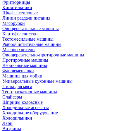
Фритюрницы
Кипятильники
Шкафы тепловые
Линии раздачи питания
Мясорубки
Овощерезательные машины
Картофелечистки
Тестомесильные машины
Рыбоочистительные машины
Мясорыхлители
Овощерезательно-протирочные машины
Протирочные машины
Взбивальные машины
Фаршемешалки
Машины для мойки
Универсальные кухонные машины
Пилы для мяса
Тестораскаточные машины
Слайсеры
Шприцы колбасные
Холодильные агрегаты
Холодильное оборудование
Холодильники
Лари
Витрины