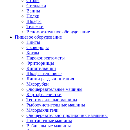
Столы
Стеллажи
Ванны
Полки
Шкафы
Тележки
Вспомогательное оборудование
Пищевое оборудование
Плиты
Сковороды
Котлы
Пароконвектоматы
Фритюрницы
Кипятильники
Шкафы тепловые
Линии раздачи питания
Мясорубки
Овощерезательные машины
Картофелечистки
Тестомесильные машины
Рыбоочистительные машины
Мясорыхлители
Овощерезательно-протирочные машины
Протирочные машины
Взбивальные машины