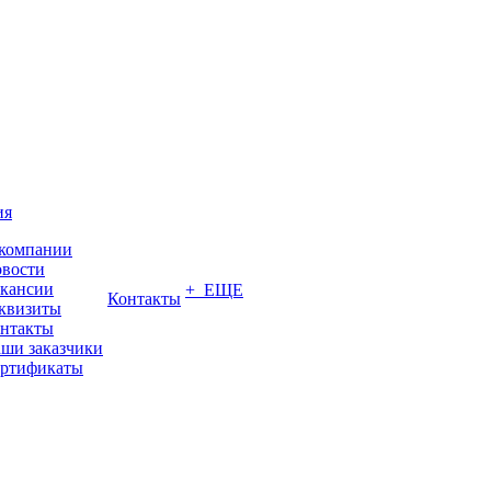
ия
компании
вости
кансии
+ ЕЩЕ
Контакты
квизиты
нтакты
ши заказчики
ртификаты