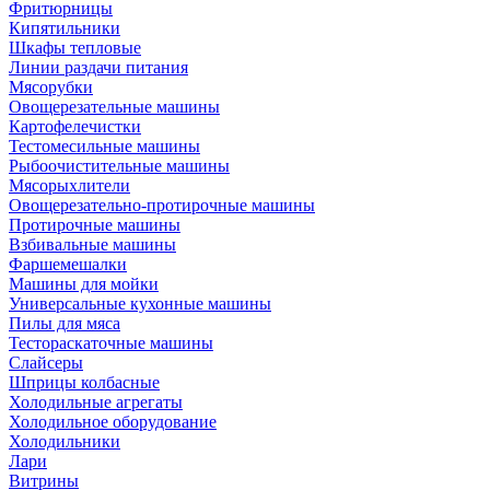
Фритюрницы
Кипятильники
Шкафы тепловые
Линии раздачи питания
Мясорубки
Овощерезательные машины
Картофелечистки
Тестомесильные машины
Рыбоочистительные машины
Мясорыхлители
Овощерезательно-протирочные машины
Протирочные машины
Взбивальные машины
Фаршемешалки
Машины для мойки
Универсальные кухонные машины
Пилы для мяса
Тестораскаточные машины
Слайсеры
Шприцы колбасные
Холодильные агрегаты
Холодильное оборудование
Холодильники
Лари
Витрины