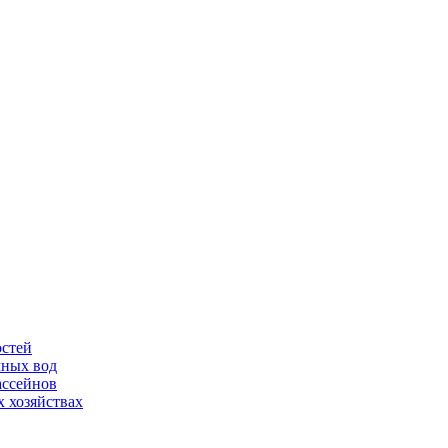
остей
чных вод
ассейнов
 хозяйствах