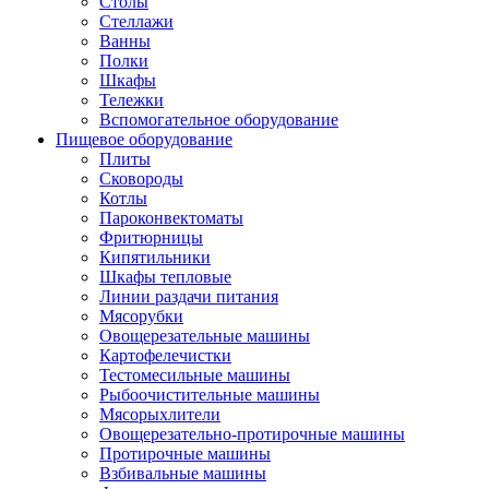
Столы
Стеллажи
Ванны
Полки
Шкафы
Тележки
Вспомогательное оборудование
Пищевое оборудование
Плиты
Сковороды
Котлы
Пароконвектоматы
Фритюрницы
Кипятильники
Шкафы тепловые
Линии раздачи питания
Мясорубки
Овощерезательные машины
Картофелечистки
Тестомесильные машины
Рыбоочистительные машины
Мясорыхлители
Овощерезательно-протирочные машины
Протирочные машины
Взбивальные машины