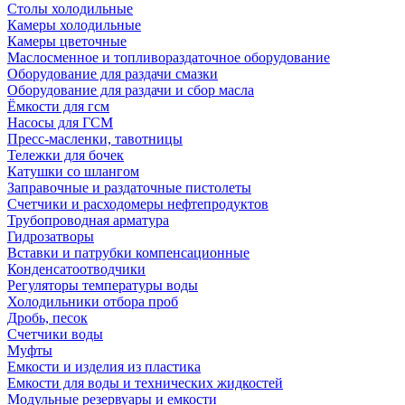
Столы холодильные
Камеры холодильные
Камеры цветочные
Маслосменное и топливораздаточное оборудование
Оборудование для раздачи смазки
Оборудование для раздачи и сбор масла
Ёмкости для гсм
Насосы для ГСМ
Пресс-масленки, тавотницы
Тележки для бочек
Катушки со шлангом
Заправочные и раздаточные пистолеты
Счетчики и расходомеры нефтепродуктов
Трубопроводная арматура
Гидрозатворы
Вставки и патрубки компенсационные
Конденсатоотводчики
Регуляторы температуры воды
Холодильники отбора проб
Дробь, песок
Счетчики воды
Муфты
Емкости и изделия из пластика
Емкости для воды и технических жидкостей
Модульные резервуары и емкости