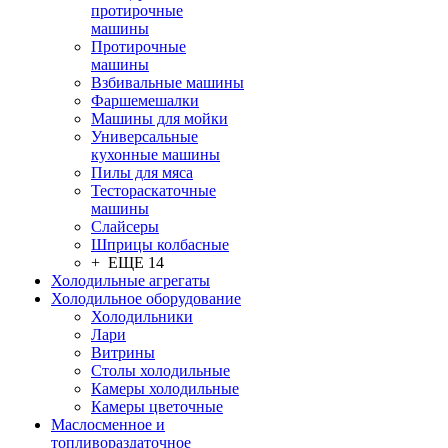
протирочные
машины
Протирочные
машины
Взбивальные машины
Фаршемешалки
Машины для мойки
Универсальные
кухонные машины
Пилы для мяса
Тестораскаточные
машины
Слайсеры
Шприцы колбасные
+ ЕЩЕ 14
Холодильные агрегаты
Холодильное оборудование
Холодильники
Лари
Витрины
Столы холодильные
Камеры холодильные
Камеры цветочные
Маслосменное и
топливораздаточное