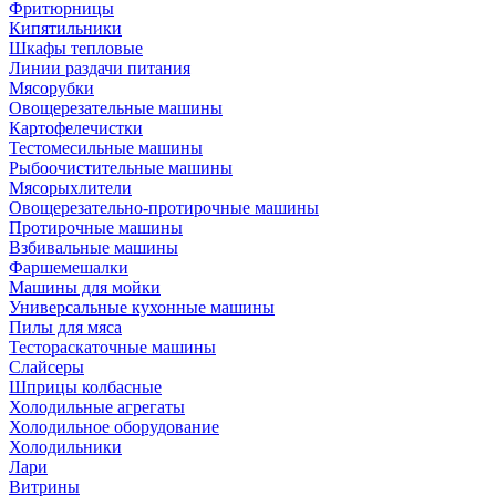
Фритюрницы
Кипятильники
Шкафы тепловые
Линии раздачи питания
Мясорубки
Овощерезательные машины
Картофелечистки
Тестомесильные машины
Рыбоочистительные машины
Мясорыхлители
Овощерезательно-протирочные машины
Протирочные машины
Взбивальные машины
Фаршемешалки
Машины для мойки
Универсальные кухонные машины
Пилы для мяса
Тестораскаточные машины
Слайсеры
Шприцы колбасные
Холодильные агрегаты
Холодильное оборудование
Холодильники
Лари
Витрины