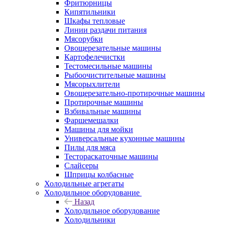
Фритюрницы
Кипятильники
Шкафы тепловые
Линии раздачи питания
Мясорубки
Овощерезательные машины
Картофелечистки
Тестомесильные машины
Рыбоочистительные машины
Мясорыхлители
Овощерезательно-протирочные машины
Протирочные машины
Взбивальные машины
Фаршемешалки
Машины для мойки
Универсальные кухонные машины
Пилы для мяса
Тестораскаточные машины
Слайсеры
Шприцы колбасные
Холодильные агрегаты
Холодильное оборудование
Назад
Холодильное оборудование
Холодильники