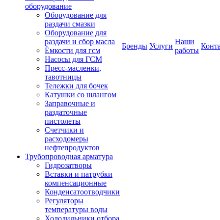
оборудование
Оборудование для
раздачи смазки
Оборудование для
раздачи и сбор масла
Наши
Бренды
Услуги
Конт
Ёмкости для гсм
работы
Насосы для ГСМ
Пресс-масленки,
тавотницы
Тележки для бочек
Катушки со шлангом
Заправочные и
раздаточные
пистолеты
Счетчики и
расходомеры
нефтепродуктов
Трубопроводная арматура
Гидрозатворы
Вставки и патрубки
компенсационные
Конденсатоотводчики
Регуляторы
температуры воды
Холодильники отбора