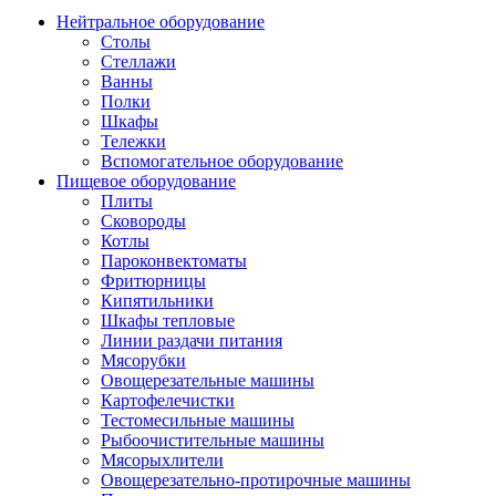
Нейтральное оборудование
Столы
Стеллажи
Ванны
Полки
Шкафы
Тележки
Вспомогательное оборудование
Пищевое оборудование
Плиты
Сковороды
Котлы
Пароконвектоматы
Фритюрницы
Кипятильники
Шкафы тепловые
Линии раздачи питания
Мясорубки
Овощерезательные машины
Картофелечистки
Тестомесильные машины
Рыбоочистительные машины
Мясорыхлители
Овощерезательно-протирочные машины