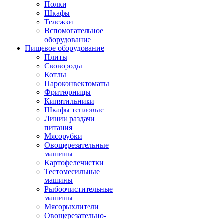
Полки
Шкафы
Тележки
Вспомогательное
оборудование
Пищевое оборудование
Плиты
Сковороды
Котлы
Пароконвектоматы
Фритюрницы
Кипятильники
Шкафы тепловые
Линии раздачи
питания
Мясорубки
Овощерезательные
машины
Картофелечистки
Тестомесильные
машины
Рыбоочистительные
машины
Мясорыхлители
Овощерезательно-