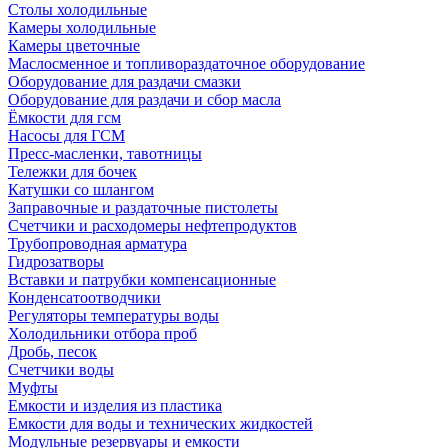
Столы холодильные
Камеры холодильные
Камеры цветочные
Маслосменное и топливораздаточное оборудование
Оборудование для раздачи смазки
Оборудование для раздачи и сбор масла
Ёмкости для гсм
Насосы для ГСМ
Пресс-масленки, тавотницы
Тележки для бочек
Катушки со шлангом
Заправочные и раздаточные пистолеты
Счетчики и расходомеры нефтепродуктов
Трубопроводная арматура
Гидрозатворы
Вставки и патрубки компенсационные
Конденсатоотводчики
Регуляторы температуры воды
Холодильники отбора проб
Дробь, песок
Счетчики воды
Муфты
Емкости и изделия из пластика
Емкости для воды и технических жидкостей
Модульные резервуары и емкости