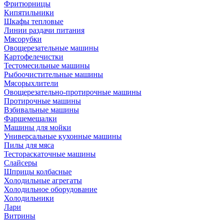
Фритюрницы
Кипятильники
Шкафы тепловые
Линии раздачи питания
Мясорубки
Овощерезательные машины
Картофелечистки
Тестомесильные машины
Рыбоочистительные машины
Мясорыхлители
Овощерезательно-протирочные машины
Протирочные машины
Взбивальные машины
Фаршемешалки
Машины для мойки
Универсальные кухонные машины
Пилы для мяса
Тестораскаточные машины
Слайсеры
Шприцы колбасные
Холодильные агрегаты
Холодильное оборудование
Холодильники
Лари
Витрины