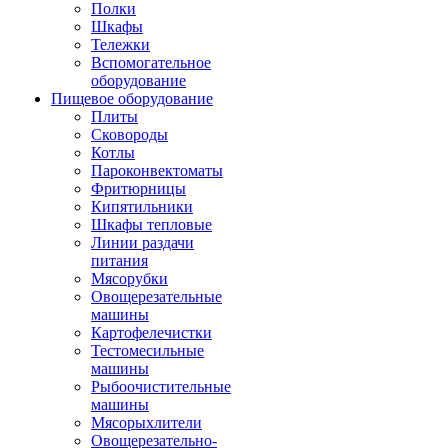
Полки
Шкафы
Тележки
Вспомогательное
оборудование
Пищевое оборудование
Плиты
Сковороды
Котлы
Пароконвектоматы
Фритюрницы
Кипятильники
Шкафы тепловые
Линии раздачи
питания
Мясорубки
Овощерезательные
машины
Картофелечистки
Тестомесильные
машины
Рыбоочистительные
машины
Мясорыхлители
Овощерезательно-