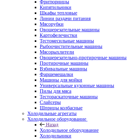
Фритюрницы
Кипятильники
Шкафы тепловые
Линии раздачи питания
Мясорубки
Овощерезательные машины
Картофелечистки
Тестомесильные машины
Рыбоочистительные машины
Мясорыхлители
Овощерезательно-протирочные машины
Протирочные машины
Взбивальные машины
Фаршемешалки
Машины для мойки
Универсальные кухонные машины
Пилы для мяса
Тестораскаточные машины
Слайсеры
Шприцы колбасные
Холодильные агрегаты
Холодильное оборудование
Назад
Холодильное оборудование
Холодильники