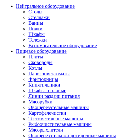
Нейтральное оборудование
Столы
Стеллажи
Ванны
Полки
Шкафы
Тележки
Вспомогательное оборудование
Пищевое оборудование
Плиты
Сковороды
Котлы
Пароконвектоматы
Фритюрницы
Кипятильники
Шкафы тепловые
Линии раздачи питания
Мясорубки
Овощерезательные машины
Картофелечистки
Тестомесильные машины
Рыбоочистительные машины
Мясорыхлители
Овощерезательно-протирочные машины