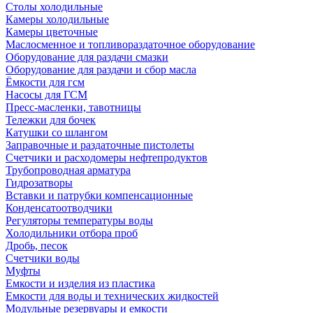
Столы холодильные
Камеры холодильные
Камеры цветочные
Маслосменное и топливораздаточное оборудование
Оборудование для раздачи смазки
Оборудование для раздачи и сбор масла
Ёмкости для гсм
Насосы для ГСМ
Пресс-масленки, тавотницы
Тележки для бочек
Катушки со шлангом
Заправочные и раздаточные пистолеты
Счетчики и расходомеры нефтепродуктов
Трубопроводная арматура
Гидрозатворы
Вставки и патрубки компенсационные
Конденсатоотводчики
Регуляторы температуры воды
Холодильники отбора проб
Дробь, песок
Счетчики воды
Муфты
Емкости и изделия из пластика
Емкости для воды и технических жидкостей
Модульные резервуары и емкости