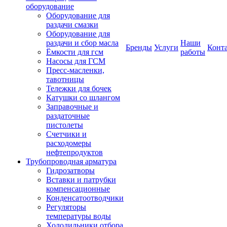
оборудование
Оборудование для
раздачи смазки
Оборудование для
раздачи и сбор масла
Наши
Бренды
Услуги
Конт
Ёмкости для гсм
работы
Насосы для ГСМ
Пресс-масленки,
тавотницы
Тележки для бочек
Катушки со шлангом
Заправочные и
раздаточные
пистолеты
Счетчики и
расходомеры
нефтепродуктов
Трубопроводная арматура
Гидрозатворы
Вставки и патрубки
компенсационные
Конденсатоотводчики
Регуляторы
температуры воды
Холодильники отбора