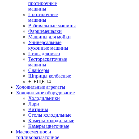
протирочные
машины
Протирочные
машины
Взбивальные машины
Фаршемешалки
Машины для мойки
Универсальные
кухонные машины
Пилы для мяса
Тестораскаточные
машины
Слайсеры
Шприцы колбасные
+ ЕЩЕ 14
Холодильные агрегаты
Холодильное оборудование
Холодильники
Лари
Витрины
Столы холодильные
Камеры холодильные
Камеры цветочные
Маслосменное и
топливораздаточное