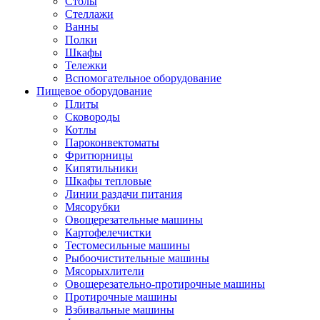
Столы
Стеллажи
Ванны
Полки
Шкафы
Тележки
Вспомогательное оборудование
Пищевое оборудование
Плиты
Сковороды
Котлы
Пароконвектоматы
Фритюрницы
Кипятильники
Шкафы тепловые
Линии раздачи питания
Мясорубки
Овощерезательные машины
Картофелечистки
Тестомесильные машины
Рыбоочистительные машины
Мясорыхлители
Овощерезательно-протирочные машины
Протирочные машины
Взбивальные машины