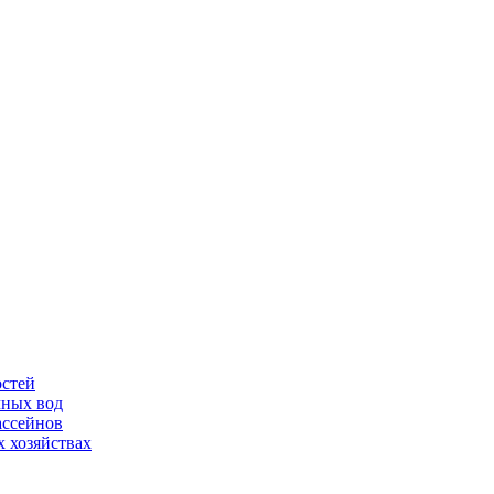
остей
чных вод
ассейнов
 хозяйствах