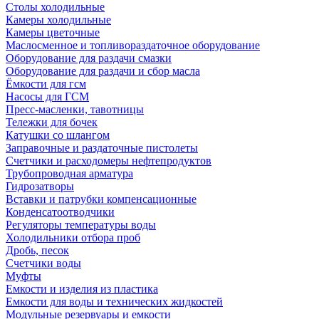
Столы холодильные
Камеры холодильные
Камеры цветочные
Маслосменное и топливораздаточное оборудование
Оборудование для раздачи смазки
Оборудование для раздачи и сбор масла
Ёмкости для гсм
Насосы для ГСМ
Пресс-масленки, тавотницы
Тележки для бочек
Катушки со шлангом
Заправочные и раздаточные пистолеты
Счетчики и расходомеры нефтепродуктов
Трубопроводная арматура
Гидрозатворы
Вставки и патрубки компенсационные
Конденсатоотводчики
Регуляторы температуры воды
Холодильники отбора проб
Дробь, песок
Счетчики воды
Муфты
Емкости и изделия из пластика
Емкости для воды и технических жидкостей
Модульные резервуары и емкости