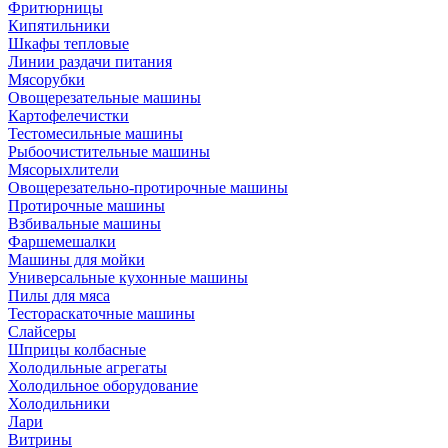
Фритюрницы
Кипятильники
Шкафы тепловые
Линии раздачи питания
Мясорубки
Овощерезательные машины
Картофелечистки
Тестомесильные машины
Рыбоочистительные машины
Мясорыхлители
Овощерезательно-протирочные машины
Протирочные машины
Взбивальные машины
Фаршемешалки
Машины для мойки
Универсальные кухонные машины
Пилы для мяса
Тестораскаточные машины
Слайсеры
Шприцы колбасные
Холодильные агрегаты
Холодильное оборудование
Холодильники
Лари
Витрины