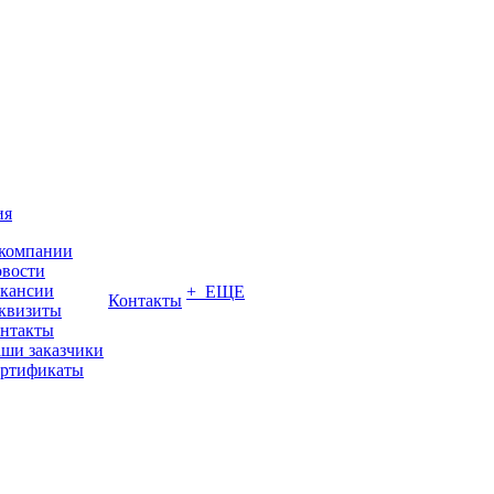
ия
компании
вости
кансии
+ ЕЩЕ
Контакты
квизиты
нтакты
ши заказчики
ртификаты