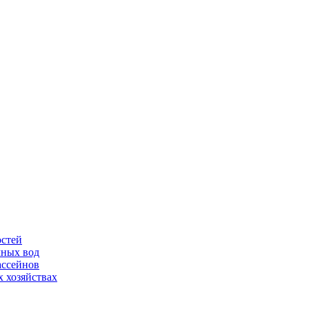
остей
чных вод
ассейнов
 хозяйствах