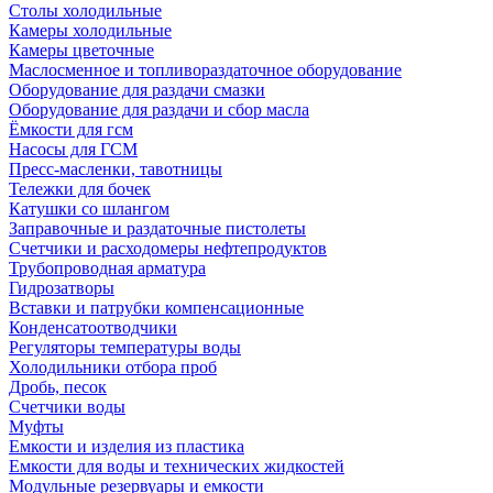
Столы холодильные
Камеры холодильные
Камеры цветочные
Маслосменное и топливораздаточное оборудование
Оборудование для раздачи смазки
Оборудование для раздачи и сбор масла
Ёмкости для гсм
Насосы для ГСМ
Пресс-масленки, тавотницы
Тележки для бочек
Катушки со шлангом
Заправочные и раздаточные пистолеты
Счетчики и расходомеры нефтепродуктов
Трубопроводная арматура
Гидрозатворы
Вставки и патрубки компенсационные
Конденсатоотводчики
Регуляторы температуры воды
Холодильники отбора проб
Дробь, песок
Счетчики воды
Муфты
Емкости и изделия из пластика
Емкости для воды и технических жидкостей
Модульные резервуары и емкости