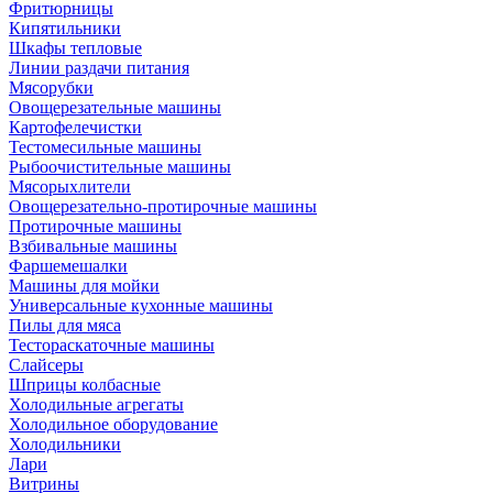
Фритюрницы
Кипятильники
Шкафы тепловые
Линии раздачи питания
Мясорубки
Овощерезательные машины
Картофелечистки
Тестомесильные машины
Рыбоочистительные машины
Мясорыхлители
Овощерезательно-протирочные машины
Протирочные машины
Взбивальные машины
Фаршемешалки
Машины для мойки
Универсальные кухонные машины
Пилы для мяса
Тестораскаточные машины
Слайсеры
Шприцы колбасные
Холодильные агрегаты
Холодильное оборудование
Холодильники
Лари
Витрины