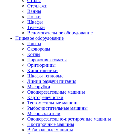
Столы
Стеллажи
Ванны
Полки
Шкафы
Тележки
Вспомогательное оборудование
Пищевое оборудование
Плиты
Сковороды
Котлы
Пароконвектоматы
Фритюрницы
Кипятильники
Шкафы тепловые
Линии раздачи питания
Мясорубки
Овощерезательные машины
Картофелечистки
Тестомесильные машины
Рыбоочистительные машины
Мясорыхлители
Овощерезательно-протирочные машины
Протирочные машины
Взбивальные машины