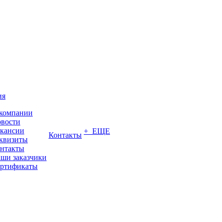
ия
компании
вости
кансии
+ ЕЩЕ
Контакты
квизиты
нтакты
ши заказчики
ртификаты