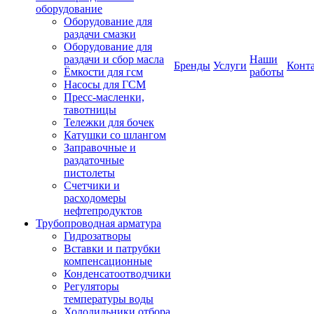
оборудование
Оборудование для
раздачи смазки
Оборудование для
раздачи и сбор масла
Наши
Бренды
Услуги
Конт
Ёмкости для гсм
работы
Насосы для ГСМ
Пресс-масленки,
тавотницы
Тележки для бочек
Катушки со шлангом
Заправочные и
раздаточные
пистолеты
Счетчики и
расходомеры
нефтепродуктов
Трубопроводная арматура
Гидрозатворы
Вставки и патрубки
компенсационные
Конденсатоотводчики
Регуляторы
температуры воды
Холодильники отбора