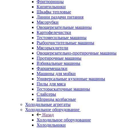
Фритюрницы
Кипятильники
Шкафы тепловые
Линии раздачи питания
Мясорубки
Овощерезательные машины
Картофелечистки
Тестомесильные машины
Рыбоочистительные машины
Мясорыхлители
Овощерезательно-протирочные машины
Протирочные машины
Взбивальные машины
Фаршемешалки
Машины для мойки
Универсальные кухонные машины
Пилы для мяса
Тестораскаточные машины
Слайсеры
Шприцы колбасные
Холодильные агрегаты
Холодильное оборудование
Назад
Холодильное оборудование
Холодильники