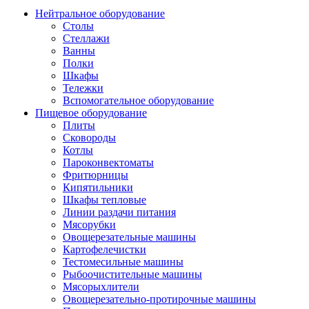
Нейтральное оборудование
Столы
Стеллажи
Ванны
Полки
Шкафы
Тележки
Вспомогательное оборудование
Пищевое оборудование
Плиты
Сковороды
Котлы
Пароконвектоматы
Фритюрницы
Кипятильники
Шкафы тепловые
Линии раздачи питания
Мясорубки
Овощерезательные машины
Картофелечистки
Тестомесильные машины
Рыбоочистительные машины
Мясорыхлители
Овощерезательно-протирочные машины