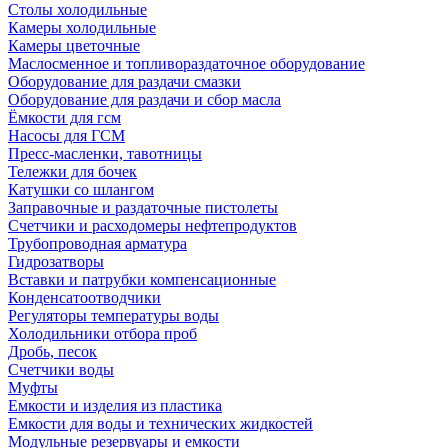
Столы холодильные
Камеры холодильные
Камеры цветочные
Маслосменное и топливораздаточное оборудование
Оборудование для раздачи смазки
Оборудование для раздачи и сбор масла
Ёмкости для гсм
Насосы для ГСМ
Пресс-масленки, тавотницы
Тележки для бочек
Катушки со шлангом
Заправочные и раздаточные пистолеты
Счетчики и расходомеры нефтепродуктов
Трубопроводная арматура
Гидрозатворы
Вставки и патрубки компенсационные
Конденсатоотводчики
Регуляторы температуры воды
Холодильники отбора проб
Дробь, песок
Счетчики воды
Муфты
Емкости и изделия из пластика
Емкости для воды и технических жидкостей
Модульные резервуары и емкости