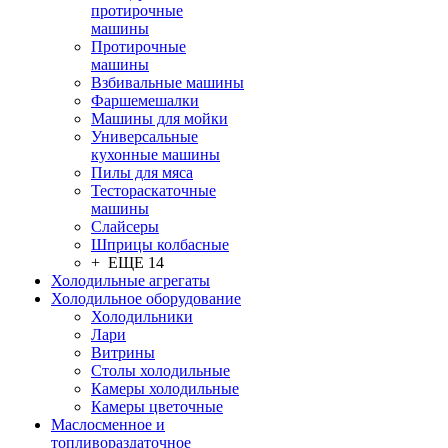
протирочные
машины
Протирочные
машины
Взбивальные машины
Фаршемешалки
Машины для мойки
Универсальные
кухонные машины
Пилы для мяса
Тестораскаточные
машины
Слайсеры
Шприцы колбасные
+ ЕЩЕ 14
Холодильные агрегаты
Холодильное оборудование
Холодильники
Лари
Витрины
Столы холодильные
Камеры холодильные
Камеры цветочные
Маслосменное и
топливораздаточное