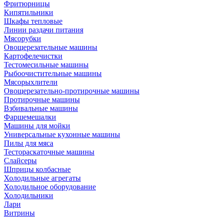
Фритюрницы
Кипятильники
Шкафы тепловые
Линии раздачи питания
Мясорубки
Овощерезательные машины
Картофелечистки
Тестомесильные машины
Рыбоочистительные машины
Мясорыхлители
Овощерезательно-протирочные машины
Протирочные машины
Взбивальные машины
Фаршемешалки
Машины для мойки
Универсальные кухонные машины
Пилы для мяса
Тестораскаточные машины
Слайсеры
Шприцы колбасные
Холодильные агрегаты
Холодильное оборудование
Холодильники
Лари
Витрины