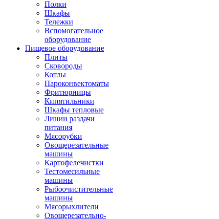
Полки
Шкафы
Тележки
Вспомогательное
оборудование
Пищевое оборудование
Плиты
Сковороды
Котлы
Пароконвектоматы
Фритюрницы
Кипятильники
Шкафы тепловые
Линии раздачи
питания
Мясорубки
Овощерезательные
машины
Картофелечистки
Тестомесильные
машины
Рыбоочистительные
машины
Мясорыхлители
Овощерезательно-