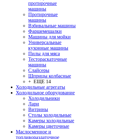
протирочные
машины
Протирочные
машины
Взбивальные машины
Фаршемешалки
Машины для мойки
Универсальные
кухонные машины
Пилы для мяса
Тестораскаточные
машины
Слайсеры
Шприцы колбасные
+ ЕЩЕ 14
Холодильные агрегаты
Холодильное оборудование
Холодильники
Лари
Витрины
Столы холодильные
Камеры холодильные
Камеры цветочные
Маслосменное и
топливораздаточное