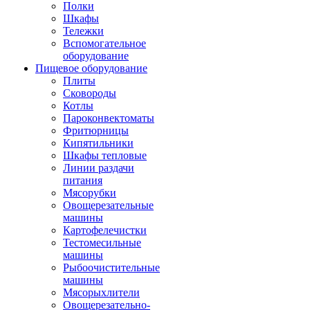
Полки
Шкафы
Тележки
Вспомогательное
оборудование
Пищевое оборудование
Плиты
Сковороды
Котлы
Пароконвектоматы
Фритюрницы
Кипятильники
Шкафы тепловые
Линии раздачи
питания
Мясорубки
Овощерезательные
машины
Картофелечистки
Тестомесильные
машины
Рыбоочистительные
машины
Мясорыхлители
Овощерезательно-