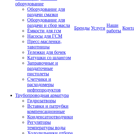
оборудование
Оборудование для
раздачи смазки
Оборудование для
раздачи и сбор масла
Наши
Бренды
Услуги
Конт
Ёмкости для гсм
работы
Насосы для ГСМ
Пресс-масленки,
тавотницы
Тележки для бочек
Катушки со шлангом
Заправочные и
раздаточные
пистолеты
Счетчики и
расходомеры
нефтепродуктов
Трубопроводная арматура
Гидрозатворы
Вставки и патрубки
компенсационные
Конденсатоотводчики
Регуляторы
температуры воды
Холодильники отбора