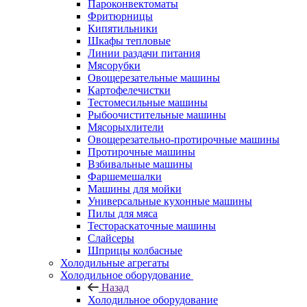
Пароконвектоматы
Фритюрницы
Кипятильники
Шкафы тепловые
Линии раздачи питания
Мясорубки
Овощерезательные машины
Картофелечистки
Тестомесильные машины
Рыбоочистительные машины
Мясорыхлители
Овощерезательно-протирочные машины
Протирочные машины
Взбивальные машины
Фаршемешалки
Машины для мойки
Универсальные кухонные машины
Пилы для мяса
Тестораскаточные машины
Слайсеры
Шприцы колбасные
Холодильные агрегаты
Холодильное оборудование
Назад
Холодильное оборудование