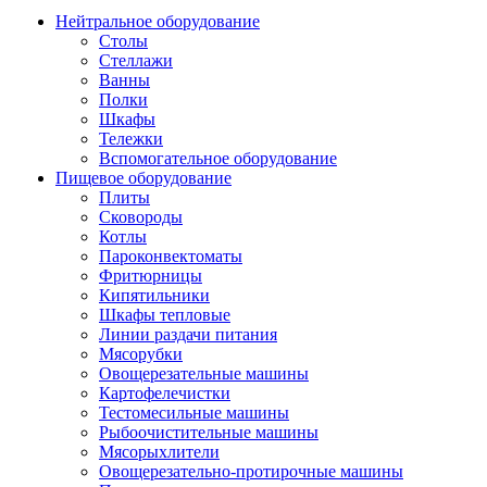
Нейтральное оборудование
Столы
Стеллажи
Ванны
Полки
Шкафы
Тележки
Вспомогательное оборудование
Пищевое оборудование
Плиты
Сковороды
Котлы
Пароконвектоматы
Фритюрницы
Кипятильники
Шкафы тепловые
Линии раздачи питания
Мясорубки
Овощерезательные машины
Картофелечистки
Тестомесильные машины
Рыбоочистительные машины
Мясорыхлители
Овощерезательно-протирочные машины