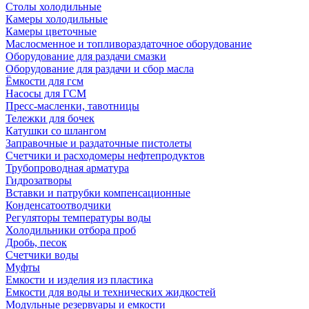
Столы холодильные
Камеры холодильные
Камеры цветочные
Маслосменное и топливораздаточное оборудование
Оборудование для раздачи смазки
Оборудование для раздачи и сбор масла
Ёмкости для гсм
Насосы для ГСМ
Пресс-масленки, тавотницы
Тележки для бочек
Катушки со шлангом
Заправочные и раздаточные пистолеты
Счетчики и расходомеры нефтепродуктов
Трубопроводная арматура
Гидрозатворы
Вставки и патрубки компенсационные
Конденсатоотводчики
Регуляторы температуры воды
Холодильники отбора проб
Дробь, песок
Счетчики воды
Муфты
Емкости и изделия из пластика
Емкости для воды и технических жидкостей
Модульные резервуары и емкости