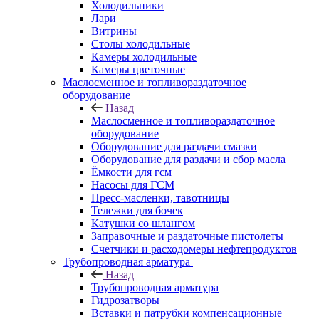
Холодильники
Лари
Витрины
Столы холодильные
Камеры холодильные
Камеры цветочные
Маслосменное и топливораздаточное
оборудование
Назад
Маслосменное и топливораздаточное
оборудование
Оборудование для раздачи смазки
Оборудование для раздачи и сбор масла
Ёмкости для гсм
Насосы для ГСМ
Пресс-масленки, тавотницы
Тележки для бочек
Катушки со шлангом
Заправочные и раздаточные пистолеты
Счетчики и расходомеры нефтепродуктов
Трубопроводная арматура
Назад
Трубопроводная арматура
Гидрозатворы
Вставки и патрубки компенсационные