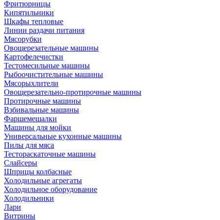
Фритюрницы
Кипятильники
Шкафы тепловые
Линии раздачи питания
Мясорубки
Овощерезательные машины
Картофелечистки
Тестомесильные машины
Рыбоочистительные машины
Мясорыхлители
Овощерезательно-протирочные машины
Протирочные машины
Взбивальные машины
Фаршемешалки
Машины для мойки
Универсальные кухонные машины
Пилы для мяса
Тестораскаточные машины
Слайсеры
Шприцы колбасные
Холодильные агрегаты
Холодильное оборудование
Холодильники
Лари
Витрины