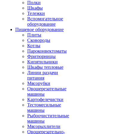
Полки
Шкафы
Тележки
Вспомогательное
оборудование
Пищевое оборудование
Плиты
Сковороды
Котлы
Пароконвектоматы
Фритюрницы
Кипятильники
Шкафы тепловые
Линии раздачи
питания
Мясорубки
Овощерезательные
машины
Картофелечистки
Тестомесильные
машины
Рыбоочистительные
машины
Мясорыхлители
Овощерезательно-