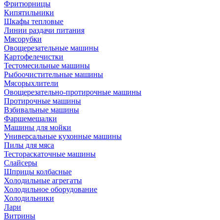
Фритюрницы
Кипятильники
Шкафы тепловые
Линии раздачи питания
Мясорубки
Овощерезательные машины
Картофелечистки
Тестомесильные машины
Рыбоочистительные машины
Мясорыхлители
Овощерезательно-протирочные машины
Протирочные машины
Взбивальные машины
Фаршемешалки
Машины для мойки
Универсальные кухонные машины
Пилы для мяса
Тестораскаточные машины
Слайсеры
Шприцы колбасные
Холодильные агрегаты
Холодильное оборудование
Холодильники
Лари
Витрины