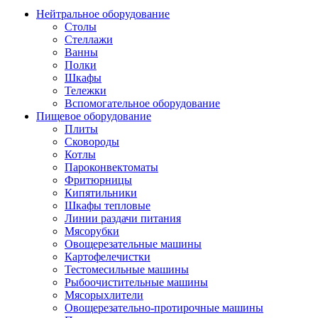
Нейтральное оборудование
Столы
Стеллажи
Ванны
Полки
Шкафы
Тележки
Вспомогательное оборудование
Пищевое оборудование
Плиты
Сковороды
Котлы
Пароконвектоматы
Фритюрницы
Кипятильники
Шкафы тепловые
Линии раздачи питания
Мясорубки
Овощерезательные машины
Картофелечистки
Тестомесильные машины
Рыбоочистительные машины
Мясорыхлители
Овощерезательно-протирочные машины