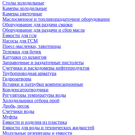
Столы холодильные
Камеры холодильные
Камеры цветочные
Маслосменное и топливораздаточное оборудование
Оборудование для раздачи смазки
Оборудование для раздачи и сбор масла
Ёмкости для гсм
Насосы для ГСМ
Пресс-масленки, тавотницы
Тележки для бочек
Катушки со шлангом
Заправочные и раздаточные пистолеты
Счетчики и расходомеры нефтепродуктов
Трубопроводная арматура
Гидрозатворы
Вставки и патрубки компенсационные
Конденсатоотводчики
Регуляторы температуры воды
Холодильники отбора проб
Дробь, песок
Счетчики воды
Муфты
Емкости и изделия из пластика
Емкости для воды и технических жидкостей
Модульные резервуары и емкости