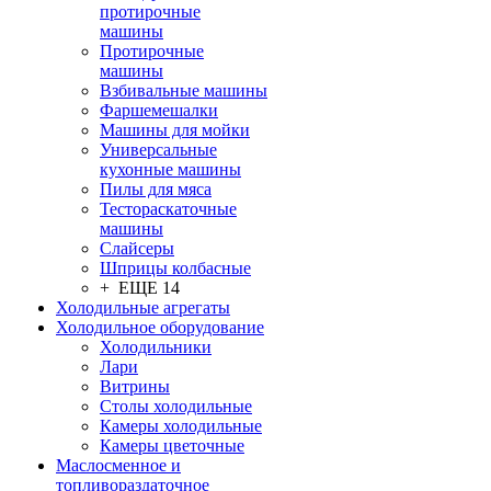
протирочные
машины
Протирочные
машины
Взбивальные машины
Фаршемешалки
Машины для мойки
Универсальные
кухонные машины
Пилы для мяса
Тестораскаточные
машины
Слайсеры
Шприцы колбасные
+ ЕЩЕ 14
Холодильные агрегаты
Холодильное оборудование
Холодильники
Лари
Витрины
Столы холодильные
Камеры холодильные
Камеры цветочные
Маслосменное и
топливораздаточное