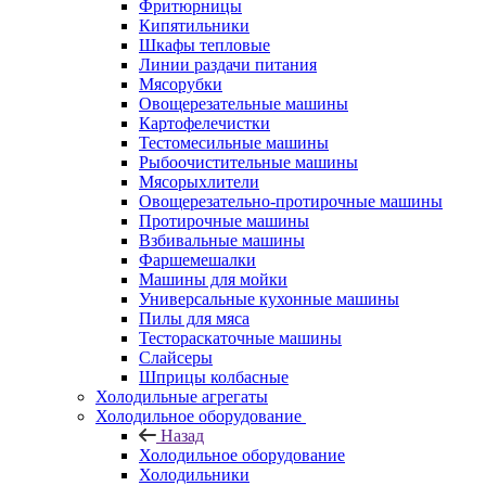
Фритюрницы
Кипятильники
Шкафы тепловые
Линии раздачи питания
Мясорубки
Овощерезательные машины
Картофелечистки
Тестомесильные машины
Рыбоочистительные машины
Мясорыхлители
Овощерезательно-протирочные машины
Протирочные машины
Взбивальные машины
Фаршемешалки
Машины для мойки
Универсальные кухонные машины
Пилы для мяса
Тестораскаточные машины
Слайсеры
Шприцы колбасные
Холодильные агрегаты
Холодильное оборудование
Назад
Холодильное оборудование
Холодильники