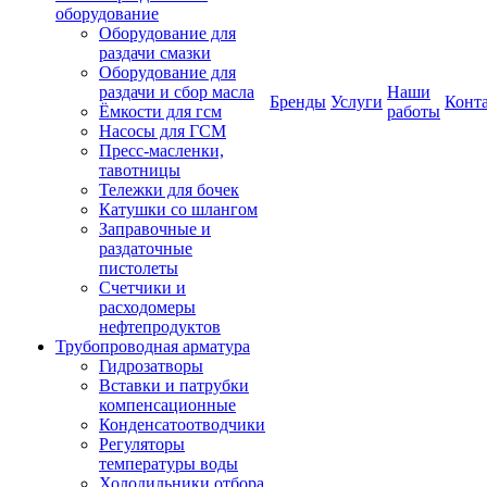
оборудование
Оборудование для
раздачи смазки
Оборудование для
раздачи и сбор масла
Наши
Бренды
Услуги
Конт
Ёмкости для гсм
работы
Насосы для ГСМ
Пресс-масленки,
тавотницы
Тележки для бочек
Катушки со шлангом
Заправочные и
раздаточные
пистолеты
Счетчики и
расходомеры
нефтепродуктов
Трубопроводная арматура
Гидрозатворы
Вставки и патрубки
компенсационные
Конденсатоотводчики
Регуляторы
температуры воды
Холодильники отбора