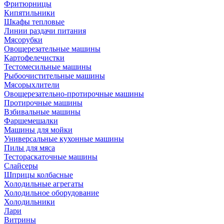
Фритюрницы
Кипятильники
Шкафы тепловые
Линии раздачи питания
Мясорубки
Овощерезательные машины
Картофелечистки
Тестомесильные машины
Рыбоочистительные машины
Мясорыхлители
Овощерезательно-протирочные машины
Протирочные машины
Взбивальные машины
Фаршемешалки
Машины для мойки
Универсальные кухонные машины
Пилы для мяса
Тестораскаточные машины
Слайсеры
Шприцы колбасные
Холодильные агрегаты
Холодильное оборудование
Холодильники
Лари
Витрины