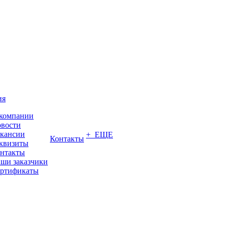
ия
компании
вости
кансии
+ ЕЩЕ
Контакты
квизиты
нтакты
ши заказчики
ртификаты