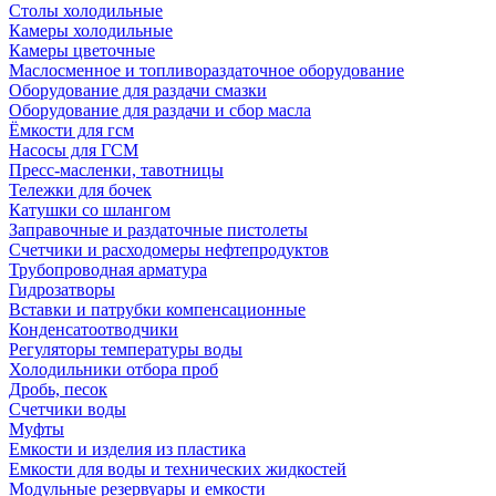
Столы холодильные
Камеры холодильные
Камеры цветочные
Маслосменное и топливораздаточное оборудование
Оборудование для раздачи смазки
Оборудование для раздачи и сбор масла
Ёмкости для гсм
Насосы для ГСМ
Пресс-масленки, тавотницы
Тележки для бочек
Катушки со шлангом
Заправочные и раздаточные пистолеты
Счетчики и расходомеры нефтепродуктов
Трубопроводная арматура
Гидрозатворы
Вставки и патрубки компенсационные
Конденсатоотводчики
Регуляторы температуры воды
Холодильники отбора проб
Дробь, песок
Счетчики воды
Муфты
Емкости и изделия из пластика
Емкости для воды и технических жидкостей
Модульные резервуары и емкости