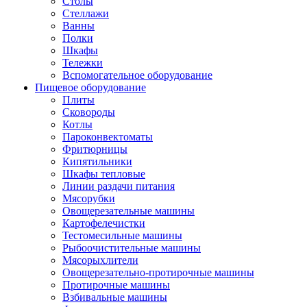
Столы
Стеллажи
Ванны
Полки
Шкафы
Тележки
Вспомогательное оборудование
Пищевое оборудование
Плиты
Сковороды
Котлы
Пароконвектоматы
Фритюрницы
Кипятильники
Шкафы тепловые
Линии раздачи питания
Мясорубки
Овощерезательные машины
Картофелечистки
Тестомесильные машины
Рыбоочистительные машины
Мясорыхлители
Овощерезательно-протирочные машины
Протирочные машины
Взбивальные машины