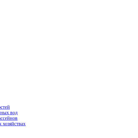
остей
чных вод
ассейнов
 хозяйствах