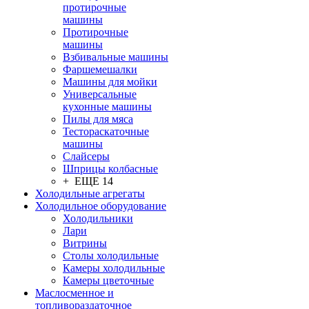
протирочные
машины
Протирочные
машины
Взбивальные машины
Фаршемешалки
Машины для мойки
Универсальные
кухонные машины
Пилы для мяса
Тестораскаточные
машины
Слайсеры
Шприцы колбасные
+ ЕЩЕ 14
Холодильные агрегаты
Холодильное оборудование
Холодильники
Лари
Витрины
Столы холодильные
Камеры холодильные
Камеры цветочные
Маслосменное и
топливораздаточное