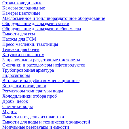
Столы холодильные
Камеры холодильные
Камеры цветочные
Маслосменное и топливораздаточное оборудование
Оборудование для раздачи смазки
Оборудование для раздачи и сбор масла
Ёмкости для гсм
Насосы для ГСМ
Пресс-масленки, тавотницы
Тележки для бочек
Катушки со шлангом
Заправочные и раздаточные пистолеты
Счетчики и расходомеры нефтепродуктов
Трубопроводная арматура
Гидрозатворы
Вставки и патрубки компенсационные
Конденсатоотводчики
Регуляторы температуры воды
Холодильники отбора проб
Дробь, песок
Счетчики воды
Муфты
Емкости и изделия из пластика
Емкости для воды и технических жидкостей
Модульные резервуары и емкости