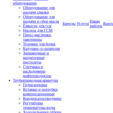
оборудование
Оборудование для
раздачи смазки
Оборудование для
раздачи и сбор масла
Наши
Бренды
Услуги
Конт
Ёмкости для гсм
работы
Насосы для ГСМ
Пресс-масленки,
тавотницы
Тележки для бочек
Катушки со шлангом
Заправочные и
раздаточные
пистолеты
Счетчики и
расходомеры
нефтепродуктов
Трубопроводная арматура
Гидрозатворы
Вставки и патрубки
компенсационные
Конденсатоотводчики
Регуляторы
температуры воды
Холодильники отбора