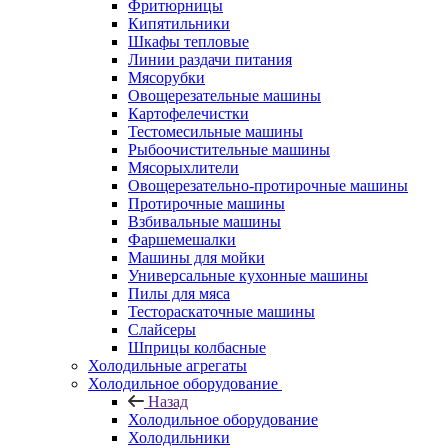
Фритюрницы
Кипятильники
Шкафы тепловые
Линии раздачи питания
Мясорубки
Овощерезательные машины
Картофелечистки
Тестомесильные машины
Рыбоочистительные машины
Мясорыхлители
Овощерезательно-протирочные машины
Протирочные машины
Взбивальные машины
Фаршемешалки
Машины для мойки
Универсальные кухонные машины
Пилы для мяса
Тестораскаточные машины
Слайсеры
Шприцы колбасные
Холодильные агрегаты
Холодильное оборудование
Назад
Холодильное оборудование
Холодильники