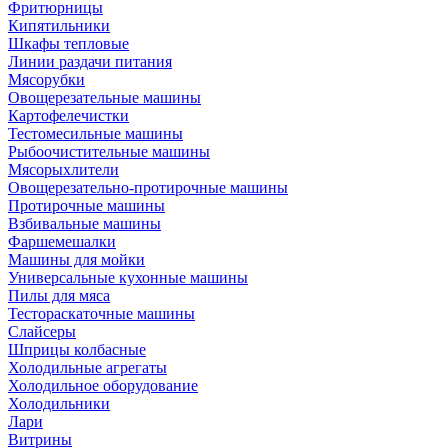
Фритюрницы
Кипятильники
Шкафы тепловые
Линии раздачи питания
Мясорубки
Овощерезательные машины
Картофелечистки
Тестомесильные машины
Рыбоочистительные машины
Мясорыхлители
Овощерезательно-протирочные машины
Протирочные машины
Взбивальные машины
Фаршемешалки
Машины для мойки
Универсальные кухонные машины
Пилы для мяса
Тестораскаточные машины
Слайсеры
Шприцы колбасные
Холодильные агрегаты
Холодильное оборудование
Холодильники
Лари
Витрины