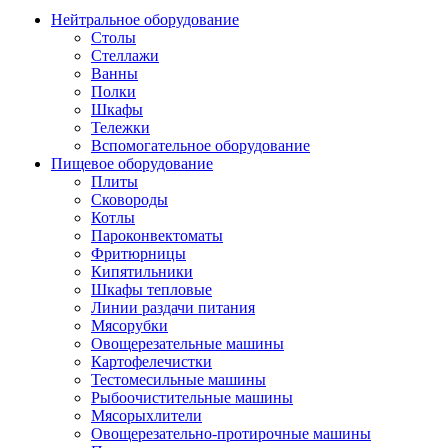
Нейтральное оборудование
Столы
Стеллажи
Ванны
Полки
Шкафы
Тележки
Вспомогательное оборудование
Пищевое оборудование
Плиты
Сковороды
Котлы
Пароконвектоматы
Фритюрницы
Кипятильники
Шкафы тепловые
Линии раздачи питания
Мясорубки
Овощерезательные машины
Картофелечистки
Тестомесильные машины
Рыбоочистительные машины
Мясорыхлители
Овощерезательно-протирочные машины