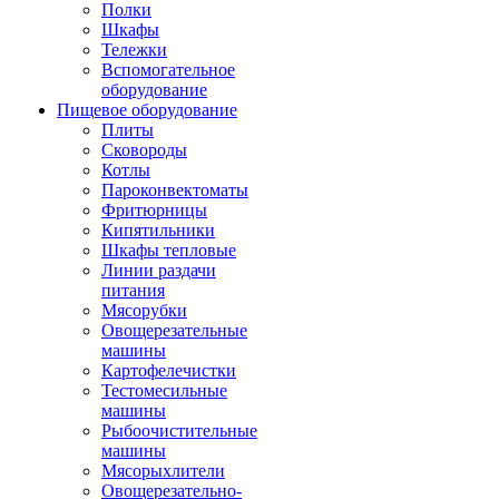
Полки
Шкафы
Тележки
Вспомогательное
оборудование
Пищевое оборудование
Плиты
Сковороды
Котлы
Пароконвектоматы
Фритюрницы
Кипятильники
Шкафы тепловые
Линии раздачи
питания
Мясорубки
Овощерезательные
машины
Картофелечистки
Тестомесильные
машины
Рыбоочистительные
машины
Мясорыхлители
Овощерезательно-