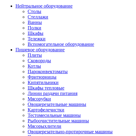
Нейтральное оборудование
Столы
Стеллажи
Ванны
Полки
Шкафы
Тележки
Вспомогательное оборудование
Пищевое оборудование
Плиты
Сковороды
Котлы
Пароконвектоматы
Фритюрницы
Кипятильники
Шкафы тепловые
Линии раздачи питания
Мясорубки
Овощерезательные машины
Картофелечистки
Тестомесильные машины
Рыбоочистительные машины
Мясорыхлители
Овощерезательно-протирочные машины