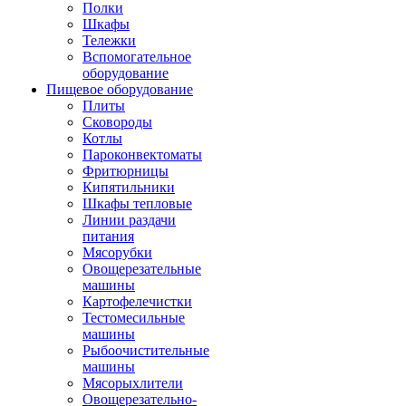
Полки
Шкафы
Тележки
Вспомогательное
оборудование
Пищевое оборудование
Плиты
Сковороды
Котлы
Пароконвектоматы
Фритюрницы
Кипятильники
Шкафы тепловые
Линии раздачи
питания
Мясорубки
Овощерезательные
машины
Картофелечистки
Тестомесильные
машины
Рыбоочистительные
машины
Мясорыхлители
Овощерезательно-