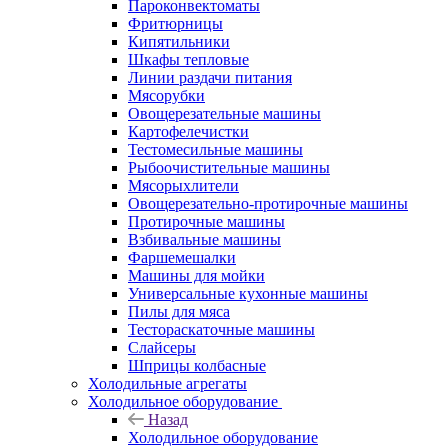
Пароконвектоматы
Фритюрницы
Кипятильники
Шкафы тепловые
Линии раздачи питания
Мясорубки
Овощерезательные машины
Картофелечистки
Тестомесильные машины
Рыбоочистительные машины
Мясорыхлители
Овощерезательно-протирочные машины
Протирочные машины
Взбивальные машины
Фаршемешалки
Машины для мойки
Универсальные кухонные машины
Пилы для мяса
Тестораскаточные машины
Слайсеры
Шприцы колбасные
Холодильные агрегаты
Холодильное оборудование
Назад
Холодильное оборудование