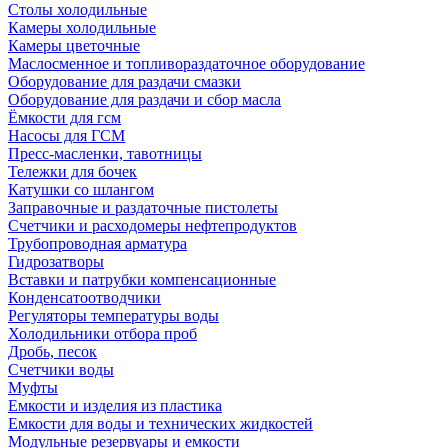
Столы холодильные
Камеры холодильные
Камеры цветочные
Маслосменное и топливораздаточное оборудование
Оборудование для раздачи смазки
Оборудование для раздачи и сбор масла
Ёмкости для гсм
Насосы для ГСМ
Пресс-масленки, тавотницы
Тележки для бочек
Катушки со шлангом
Заправочные и раздаточные пистолеты
Счетчики и расходомеры нефтепродуктов
Трубопроводная арматура
Гидрозатворы
Вставки и патрубки компенсационные
Конденсатоотводчики
Регуляторы температуры воды
Холодильники отбора проб
Дробь, песок
Счетчики воды
Муфты
Емкости и изделия из пластика
Емкости для воды и технических жидкостей
Модульные резервуары и емкости