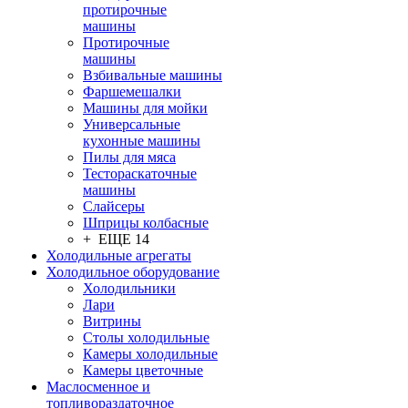
протирочные
машины
Протирочные
машины
Взбивальные машины
Фаршемешалки
Машины для мойки
Универсальные
кухонные машины
Пилы для мяса
Тестораскаточные
машины
Слайсеры
Шприцы колбасные
+ ЕЩЕ 14
Холодильные агрегаты
Холодильное оборудование
Холодильники
Лари
Витрины
Столы холодильные
Камеры холодильные
Камеры цветочные
Маслосменное и
топливораздаточное