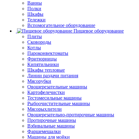
Ванны
Полки
Шкафы
Тележки
Вспомогательное оборудование
Пищевое оборудование
Плиты
Сковороды
Котлы
Пароконвектоматы
Фритюрницы
Кипятильники
Шкафы тепловые
Линии раздачи питания
Мясорубки
Овощерезательные машины
Картофелечистки
Тестомесильные машины
Рыбоочистительные машины
Мясорыхлители
Овощерезательно-протирочные машины
Протирочные машины
Взбивальные машины
Фаршемешалки
Машины для мойки