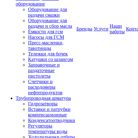
оборудование
Оборудование для
раздачи смазки
Оборудование для
раздачи и сбор масла
Наши
Бренды
Услуги
Конт
Ёмкости для гсм
работы
Насосы для ГСМ
Пресс-масленки,
тавотницы
Тележки для бочек
Катушки со шлангом
Заправочные и
раздаточные
пистолеты
Счетчики и
расходомеры
нефтепродуктов
Трубопроводная арматура
Гидрозатворы
Вставки и патрубки
компенсационные
Конденсатоотводчики
Регуляторы
температуры воды
Холодильники отбора