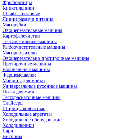
Фритюрницы
Кипятильники
Шкафы тепловые
Линии раздачи питания
Мясорубки
Овощерезательные машины
Картофелечистки
Тестомесильные машины
Рыбоочистительные машины
Мясорыхлители
Овощерезательно-протирочные машины
Протирочные машины
Взбивальные машины
Фаршемешалки
Машины для мойки
Универсальные кухонные машины
Пилы для мяса
Тестораскаточные машины
Слайсеры
Шприцы колбасные
Холодильные агрегаты
Холодильное оборудование
Холодильники
Лари
Витрины