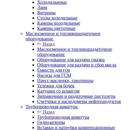
Холодильники
Лари
Витрины
Столы холодильные
Камеры холодильные
Камеры цветочные
Маслосменное и топливораздаточное
оборудование
Назад
Маслосменное и топливораздаточное
оборудование
Оборудование для раздачи смазки
Оборудование для раздачи и сбор масла
Ёмкости для гсм
Насосы для ГСМ
Пресс-масленки, тавотницы
Тележки для бочек
Катушки со шлангом
Заправочные и раздаточные пистолеты
Счетчики и расходомеры нефтепродуктов
Трубопроводная арматура
Назад
Трубопроводная арматура
Гидрозатворы
Вставки и патрубки компенсационные