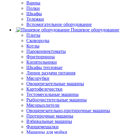
Ванны
Полки
Шкафы
Тележки
Вспомогательное оборудование
Пищевое оборудование
Плиты
Сковороды
Котлы
Пароконвектоматы
Фритюрницы
Кипятильники
Шкафы тепловые
Линии раздачи питания
Мясорубки
Овощерезательные машины
Картофелечистки
Тестомесильные машины
Рыбоочистительные машины
Мясорыхлители
Овощерезательно-протирочные машины
Протирочные машины
Взбивальные машины
Фаршемешалки
Машины для мойки