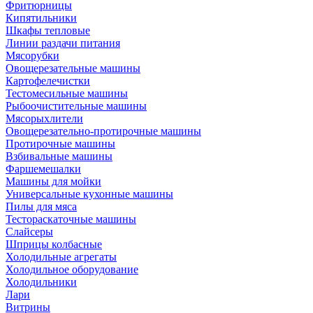
Фритюрницы
Кипятильники
Шкафы тепловые
Линии раздачи питания
Мясорубки
Овощерезательные машины
Картофелечистки
Тестомесильные машины
Рыбоочистительные машины
Мясорыхлители
Овощерезательно-протирочные машины
Протирочные машины
Взбивальные машины
Фаршемешалки
Машины для мойки
Универсальные кухонные машины
Пилы для мяса
Тестораскаточные машины
Слайсеры
Шприцы колбасные
Холодильные агрегаты
Холодильное оборудование
Холодильники
Лари
Витрины