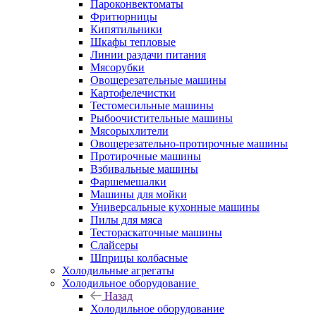
Пароконвектоматы
Фритюрницы
Кипятильники
Шкафы тепловые
Линии раздачи питания
Мясорубки
Овощерезательные машины
Картофелечистки
Тестомесильные машины
Рыбоочистительные машины
Мясорыхлители
Овощерезательно-протирочные машины
Протирочные машины
Взбивальные машины
Фаршемешалки
Машины для мойки
Универсальные кухонные машины
Пилы для мяса
Тестораскаточные машины
Слайсеры
Шприцы колбасные
Холодильные агрегаты
Холодильное оборудование
Назад
Холодильное оборудование