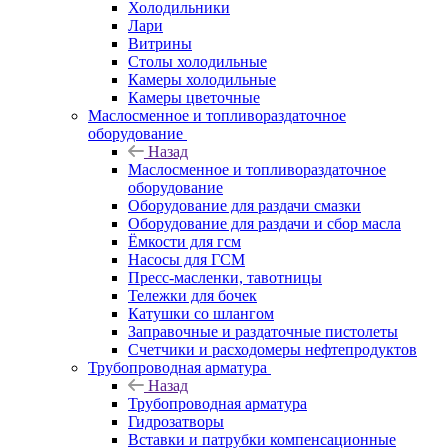
Холодильники
Лари
Витрины
Столы холодильные
Камеры холодильные
Камеры цветочные
Маслосменное и топливораздаточное
оборудование
Назад
Маслосменное и топливораздаточное
оборудование
Оборудование для раздачи смазки
Оборудование для раздачи и сбор масла
Ёмкости для гсм
Насосы для ГСМ
Пресс-масленки, тавотницы
Тележки для бочек
Катушки со шлангом
Заправочные и раздаточные пистолеты
Счетчики и расходомеры нефтепродуктов
Трубопроводная арматура
Назад
Трубопроводная арматура
Гидрозатворы
Вставки и патрубки компенсационные