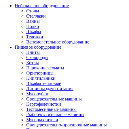
Нейтральное оборудование
Столы
Стеллажи
Ванны
Полки
Шкафы
Тележки
Вспомогательное оборудование
Пищевое оборудование
Плиты
Сковороды
Котлы
Пароконвектоматы
Фритюрницы
Кипятильники
Шкафы тепловые
Линии раздачи питания
Мясорубки
Овощерезательные машины
Картофелечистки
Тестомесильные машины
Рыбоочистительные машины
Мясорыхлители
Овощерезательно-протирочные машины