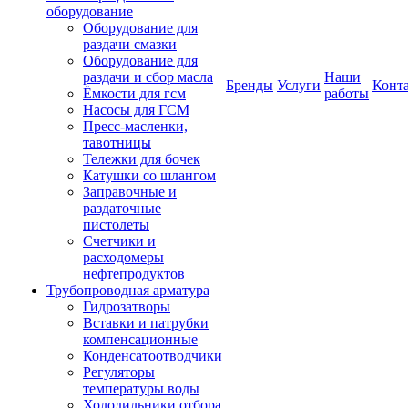
оборудование
Оборудование для
раздачи смазки
Оборудование для
раздачи и сбор масла
Наши
Бренды
Услуги
Конт
Ёмкости для гсм
работы
Насосы для ГСМ
Пресс-масленки,
тавотницы
Тележки для бочек
Катушки со шлангом
Заправочные и
раздаточные
пистолеты
Счетчики и
расходомеры
нефтепродуктов
Трубопроводная арматура
Гидрозатворы
Вставки и патрубки
компенсационные
Конденсатоотводчики
Регуляторы
температуры воды
Холодильники отбора