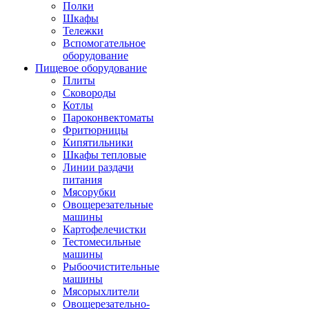
Полки
Шкафы
Тележки
Вспомогательное
оборудование
Пищевое оборудование
Плиты
Сковороды
Котлы
Пароконвектоматы
Фритюрницы
Кипятильники
Шкафы тепловые
Линии раздачи
питания
Мясорубки
Овощерезательные
машины
Картофелечистки
Тестомесильные
машины
Рыбоочистительные
машины
Мясорыхлители
Овощерезательно-