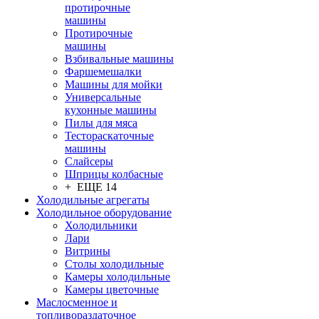
протирочные
машины
Протирочные
машины
Взбивальные машины
Фаршемешалки
Машины для мойки
Универсальные
кухонные машины
Пилы для мяса
Тестораскаточные
машины
Слайсеры
Шприцы колбасные
+ ЕЩЕ 14
Холодильные агрегаты
Холодильное оборудование
Холодильники
Лари
Витрины
Столы холодильные
Камеры холодильные
Камеры цветочные
Маслосменное и
топливораздаточное