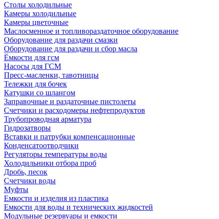
Столы холодильные
Камеры холодильные
Камеры цветочные
Маслосменное и топливораздаточное оборудование
Оборудование для раздачи смазки
Оборудование для раздачи и сбор масла
Ёмкости для гсм
Насосы для ГСМ
Пресс-масленки, тавотницы
Тележки для бочек
Катушки со шлангом
Заправочные и раздаточные пистолеты
Счетчики и расходомеры нефтепродуктов
Трубопроводная арматура
Гидрозатворы
Вставки и патрубки компенсационные
Конденсатоотводчики
Регуляторы температуры воды
Холодильники отбора проб
Дробь, песок
Счетчики воды
Муфты
Емкости и изделия из пластика
Емкости для воды и технических жидкостей
Модульные резервуары и емкости