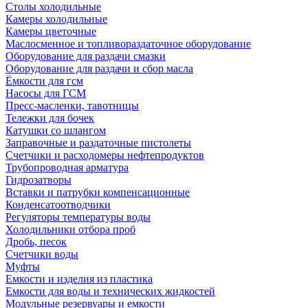
Столы холодильные
Камеры холодильные
Камеры цветочные
Маслосменное и топливораздаточное оборудование
Оборудование для раздачи смазки
Оборудование для раздачи и сбор масла
Ёмкости для гсм
Насосы для ГСМ
Пресс-масленки, тавотницы
Тележки для бочек
Катушки со шлангом
Заправочные и раздаточные пистолеты
Счетчики и расходомеры нефтепродуктов
Трубопроводная арматура
Гидрозатворы
Вставки и патрубки компенсационные
Конденсатоотводчики
Регуляторы температуры воды
Холодильники отбора проб
Дробь, песок
Счетчики воды
Муфты
Емкости и изделия из пластика
Емкости для воды и технических жидкостей
Модульные резервуары и емкости