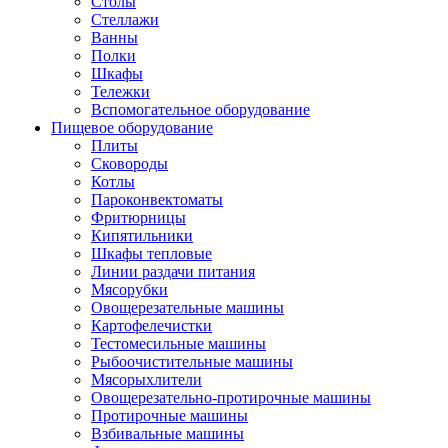
Столы
Стеллажи
Ванны
Полки
Шкафы
Тележки
Вспомогательное оборудование
Пищевое оборудование
Плиты
Сковороды
Котлы
Пароконвектоматы
Фритюрницы
Кипятильники
Шкафы тепловые
Линии раздачи питания
Мясорубки
Овощерезательные машины
Картофелечистки
Тестомесильные машины
Рыбоочистительные машины
Мясорыхлители
Овощерезательно-протирочные машины
Протирочные машины
Взбивальные машины