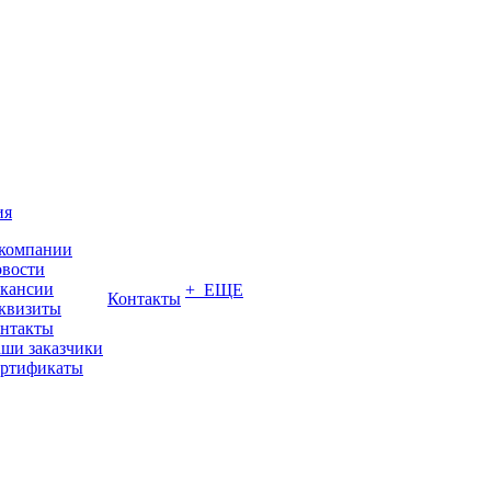
ия
компании
вости
кансии
+ ЕЩЕ
Контакты
квизиты
нтакты
ши заказчики
ртификаты