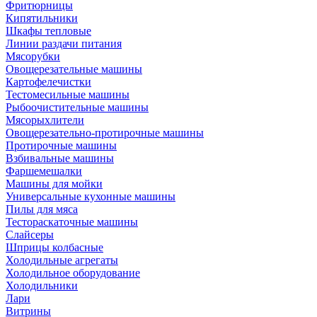
Фритюрницы
Кипятильники
Шкафы тепловые
Линии раздачи питания
Мясорубки
Овощерезательные машины
Картофелечистки
Тестомесильные машины
Рыбоочистительные машины
Мясорыхлители
Овощерезательно-протирочные машины
Протирочные машины
Взбивальные машины
Фаршемешалки
Машины для мойки
Универсальные кухонные машины
Пилы для мяса
Тестораскаточные машины
Слайсеры
Шприцы колбасные
Холодильные агрегаты
Холодильное оборудование
Холодильники
Лари
Витрины