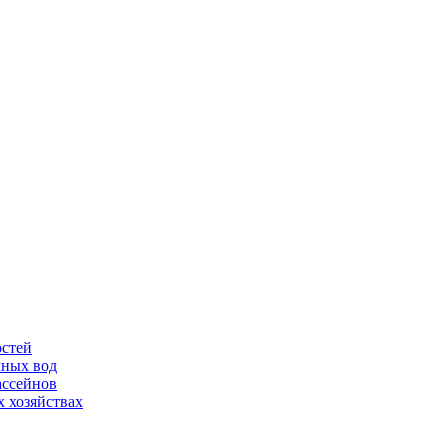
остей
чных вод
ассейнов
 хозяйствах