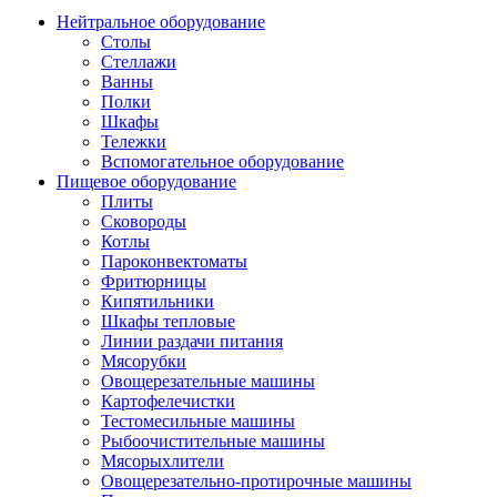
Нейтральное оборудование
Столы
Стеллажи
Ванны
Полки
Шкафы
Тележки
Вспомогательное оборудование
Пищевое оборудование
Плиты
Сковороды
Котлы
Пароконвектоматы
Фритюрницы
Кипятильники
Шкафы тепловые
Линии раздачи питания
Мясорубки
Овощерезательные машины
Картофелечистки
Тестомесильные машины
Рыбоочистительные машины
Мясорыхлители
Овощерезательно-протирочные машины