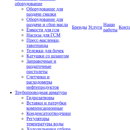
оборудование
Оборудование для
раздачи смазки
Оборудование для
раздачи и сбор масла
Наши
Бренды
Услуги
Конт
Ёмкости для гсм
работы
Насосы для ГСМ
Пресс-масленки,
тавотницы
Тележки для бочек
Катушки со шлангом
Заправочные и
раздаточные
пистолеты
Счетчики и
расходомеры
нефтепродуктов
Трубопроводная арматура
Гидрозатворы
Вставки и патрубки
компенсационные
Конденсатоотводчики
Регуляторы
температуры воды
Холодильники отбора