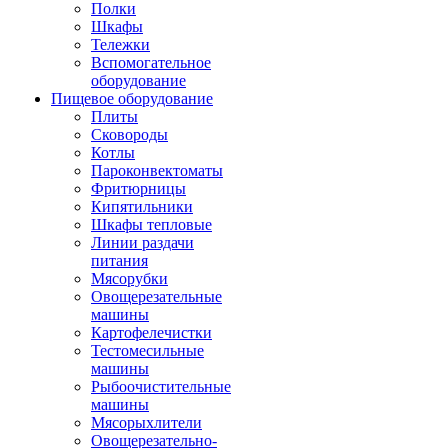
Полки
Шкафы
Тележки
Вспомогательное
оборудование
Пищевое оборудование
Плиты
Сковороды
Котлы
Пароконвектоматы
Фритюрницы
Кипятильники
Шкафы тепловые
Линии раздачи
питания
Мясорубки
Овощерезательные
машины
Картофелечистки
Тестомесильные
машины
Рыбоочистительные
машины
Мясорыхлители
Овощерезательно-