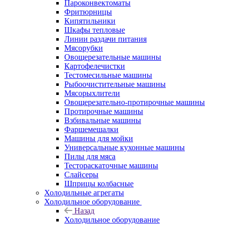
Пароконвектоматы
Фритюрницы
Кипятильники
Шкафы тепловые
Линии раздачи питания
Мясорубки
Овощерезательные машины
Картофелечистки
Тестомесильные машины
Рыбоочистительные машины
Мясорыхлители
Овощерезательно-протирочные машины
Протирочные машины
Взбивальные машины
Фаршемешалки
Машины для мойки
Универсальные кухонные машины
Пилы для мяса
Тестораскаточные машины
Слайсеры
Шприцы колбасные
Холодильные агрегаты
Холодильное оборудование
Назад
Холодильное оборудование