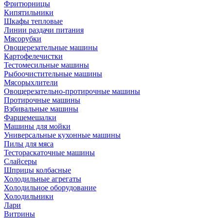
Фритюрницы
Кипятильники
Шкафы тепловые
Линии раздачи питания
Мясорубки
Овощерезательные машины
Картофелечистки
Тестомесильные машины
Рыбоочистительные машины
Мясорыхлители
Овощерезательно-протирочные машины
Протирочные машины
Взбивальные машины
Фаршемешалки
Машины для мойки
Универсальные кухонные машины
Пилы для мяса
Тестораскаточные машины
Слайсеры
Шприцы колбасные
Холодильные агрегаты
Холодильное оборудование
Холодильники
Лари
Витрины