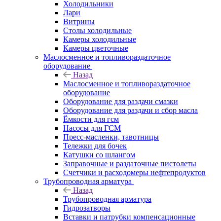
Холодильники
Лари
Витрины
Столы холодильные
Камеры холодильные
Камеры цветочные
Маслосменное и топливораздаточное
оборудование
Назад
Маслосменное и топливораздаточное
оборудование
Оборудование для раздачи смазки
Оборудование для раздачи и сбор масла
Ёмкости для гсм
Насосы для ГСМ
Пресс-масленки, тавотницы
Тележки для бочек
Катушки со шлангом
Заправочные и раздаточные пистолеты
Счетчики и расходомеры нефтепродуктов
Трубопроводная арматура
Назад
Трубопроводная арматура
Гидрозатворы
Вставки и патрубки компенсационные