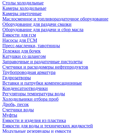
Столы холодильные
Камеры холодильные
Камеры цветочные
Маслосменное и топливораздаточное оборудование
Оборудование для раздачи смазки
Оборудование для раздачи и сбор масла
Ёмкости для гсм
Насосы для ГСМ
Пресс-масленки, тавотницы
Тележки для бочек
Катушки со шлангом
Заправочные и раздаточные пистолеты
Счетчики и расходомеры нефтепродуктов
Трубопроводная арматура
Гидрозатворы
Вставки и патрубки компенсационные
Конденсатоотводчики
Регуляторы температуры воды
Холодильники отбора проб
Дробь, песок
Счетчики воды
Муфты
Емкости и изделия из пластика
Емкости для воды и технических жидкостей
Модульные резервуары и емкости