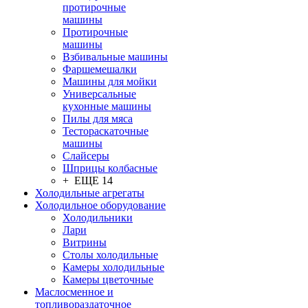
протирочные
машины
Протирочные
машины
Взбивальные машины
Фаршемешалки
Машины для мойки
Универсальные
кухонные машины
Пилы для мяса
Тестораскаточные
машины
Слайсеры
Шприцы колбасные
+ ЕЩЕ 14
Холодильные агрегаты
Холодильное оборудование
Холодильники
Лари
Витрины
Столы холодильные
Камеры холодильные
Камеры цветочные
Маслосменное и
топливораздаточное