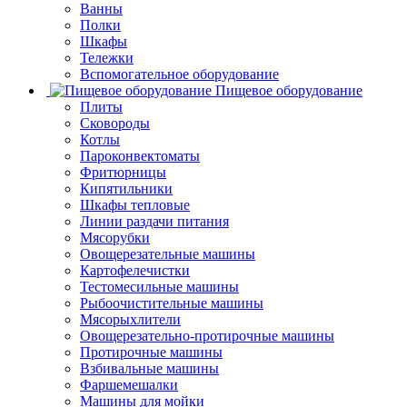
Ванны
Полки
Шкафы
Тележки
Вспомогательное оборудование
Пищевое оборудование
Плиты
Сковороды
Котлы
Пароконвектоматы
Фритюрницы
Кипятильники
Шкафы тепловые
Линии раздачи питания
Мясорубки
Овощерезательные машины
Картофелечистки
Тестомесильные машины
Рыбоочистительные машины
Мясорыхлители
Овощерезательно-протирочные машины
Протирочные машины
Взбивальные машины
Фаршемешалки
Машины для мойки