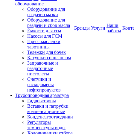
оборудование
Оборудование для
раздачи смазки
Оборудование для
раздачи и сбор масла
Наши
Бренды
Услуги
Конт
Ёмкости для гсм
работы
Насосы для ГСМ
Пресс-масленки,
тавотницы
Тележки для бочек
Катушки со шлангом
Заправочные и
раздаточные
пистолеты
Счетчики и
расходомеры
нефтепродуктов
Трубопроводная арматура
Гидрозатворы
Вставки и патрубки
компенсационные
Конденсатоотводчики
Регуляторы
температуры воды
Холодильники отбора