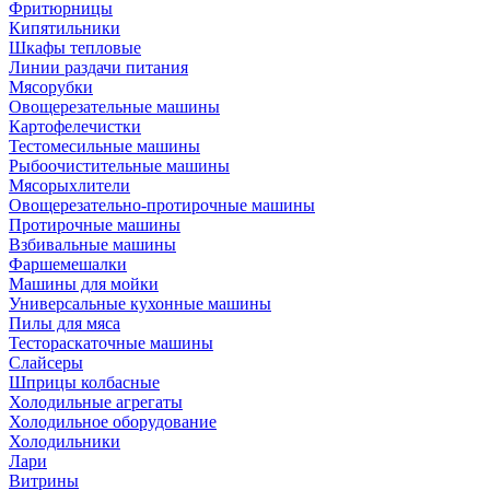
Фритюрницы
Кипятильники
Шкафы тепловые
Линии раздачи питания
Мясорубки
Овощерезательные машины
Картофелечистки
Тестомесильные машины
Рыбоочистительные машины
Мясорыхлители
Овощерезательно-протирочные машины
Протирочные машины
Взбивальные машины
Фаршемешалки
Машины для мойки
Универсальные кухонные машины
Пилы для мяса
Тестораскаточные машины
Слайсеры
Шприцы колбасные
Холодильные агрегаты
Холодильное оборудование
Холодильники
Лари
Витрины