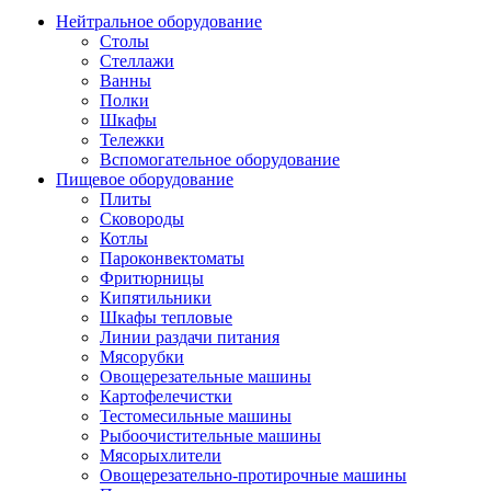
Нейтральное оборудование
Столы
Стеллажи
Ванны
Полки
Шкафы
Тележки
Вспомогательное оборудование
Пищевое оборудование
Плиты
Сковороды
Котлы
Пароконвектоматы
Фритюрницы
Кипятильники
Шкафы тепловые
Линии раздачи питания
Мясорубки
Овощерезательные машины
Картофелечистки
Тестомесильные машины
Рыбоочистительные машины
Мясорыхлители
Овощерезательно-протирочные машины