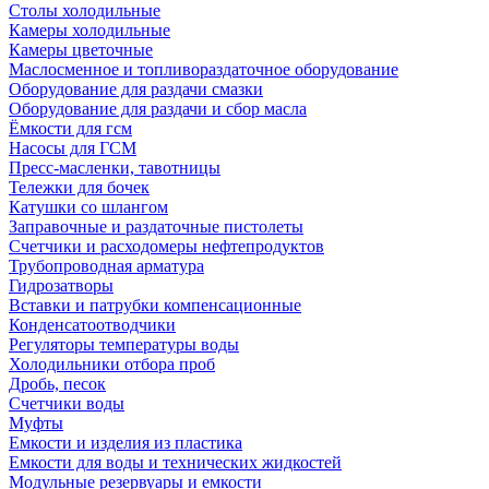
Столы холодильные
Камеры холодильные
Камеры цветочные
Маслосменное и топливораздаточное оборудование
Оборудование для раздачи смазки
Оборудование для раздачи и сбор масла
Ёмкости для гсм
Насосы для ГСМ
Пресс-масленки, тавотницы
Тележки для бочек
Катушки со шлангом
Заправочные и раздаточные пистолеты
Счетчики и расходомеры нефтепродуктов
Трубопроводная арматура
Гидрозатворы
Вставки и патрубки компенсационные
Конденсатоотводчики
Регуляторы температуры воды
Холодильники отбора проб
Дробь, песок
Счетчики воды
Муфты
Емкости и изделия из пластика
Емкости для воды и технических жидкостей
Модульные резервуары и емкости