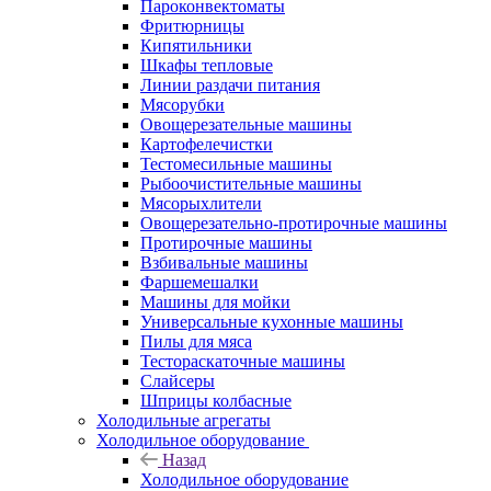
Пароконвектоматы
Фритюрницы
Кипятильники
Шкафы тепловые
Линии раздачи питания
Мясорубки
Овощерезательные машины
Картофелечистки
Тестомесильные машины
Рыбоочистительные машины
Мясорыхлители
Овощерезательно-протирочные машины
Протирочные машины
Взбивальные машины
Фаршемешалки
Машины для мойки
Универсальные кухонные машины
Пилы для мяса
Тестораскаточные машины
Слайсеры
Шприцы колбасные
Холодильные агрегаты
Холодильное оборудование
Назад
Холодильное оборудование