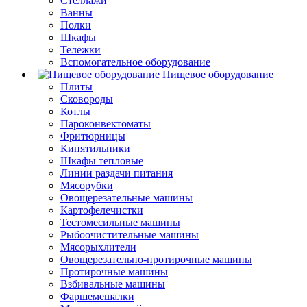
Стеллажи
Ванны
Полки
Шкафы
Тележки
Вспомогательное оборудование
Пищевое оборудование
Плиты
Сковороды
Котлы
Пароконвектоматы
Фритюрницы
Кипятильники
Шкафы тепловые
Линии раздачи питания
Мясорубки
Овощерезательные машины
Картофелечистки
Тестомесильные машины
Рыбоочистительные машины
Мясорыхлители
Овощерезательно-протирочные машины
Протирочные машины
Взбивальные машины
Фаршемешалки