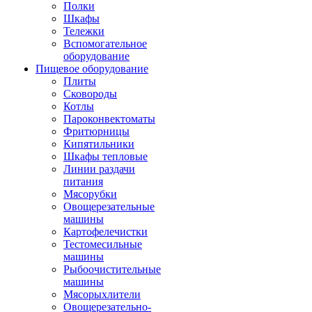
Полки
Шкафы
Тележки
Вспомогательное
оборудование
Пищевое оборудование
Плиты
Сковороды
Котлы
Пароконвектоматы
Фритюрницы
Кипятильники
Шкафы тепловые
Линии раздачи
питания
Мясорубки
Овощерезательные
машины
Картофелечистки
Тестомесильные
машины
Рыбоочистительные
машины
Мясорыхлители
Овощерезательно-