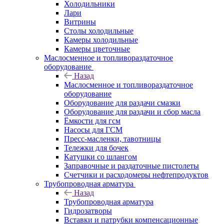
Холодильники
Лари
Витрины
Столы холодильные
Камеры холодильные
Камеры цветочные
Маслосменное и топливораздаточное
оборудование
Назад
Маслосменное и топливораздаточное
оборудование
Оборудование для раздачи смазки
Оборудование для раздачи и сбор масла
Ёмкости для гсм
Насосы для ГСМ
Пресс-масленки, тавотницы
Тележки для бочек
Катушки со шлангом
Заправочные и раздаточные пистолеты
Счетчики и расходомеры нефтепродуктов
Трубопроводная арматура
Назад
Трубопроводная арматура
Гидрозатворы
Вставки и патрубки компенсационные