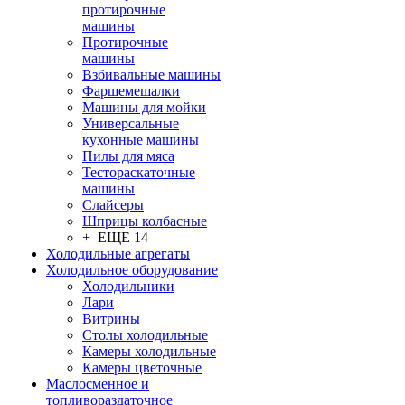
протирочные
машины
Протирочные
машины
Взбивальные машины
Фаршемешалки
Машины для мойки
Универсальные
кухонные машины
Пилы для мяса
Тестораскаточные
машины
Слайсеры
Шприцы колбасные
+ ЕЩЕ 14
Холодильные агрегаты
Холодильное оборудование
Холодильники
Лари
Витрины
Столы холодильные
Камеры холодильные
Камеры цветочные
Маслосменное и
топливораздаточное