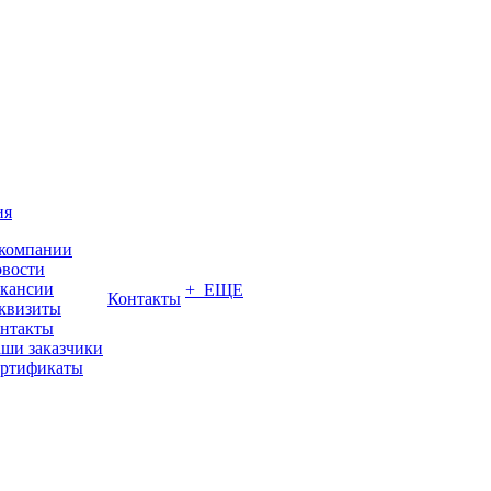
ия
компании
вости
кансии
+ ЕЩЕ
Контакты
квизиты
нтакты
ши заказчики
ртификаты