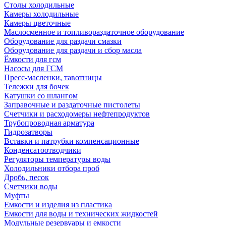
Столы холодильные
Камеры холодильные
Камеры цветочные
Маслосменное и топливораздаточное оборудование
Оборудование для раздачи смазки
Оборудование для раздачи и сбор масла
Ёмкости для гсм
Насосы для ГСМ
Пресс-масленки, тавотницы
Тележки для бочек
Катушки со шлангом
Заправочные и раздаточные пистолеты
Счетчики и расходомеры нефтепродуктов
Трубопроводная арматура
Гидрозатворы
Вставки и патрубки компенсационные
Конденсатоотводчики
Регуляторы температуры воды
Холодильники отбора проб
Дробь, песок
Счетчики воды
Муфты
Емкости и изделия из пластика
Емкости для воды и технических жидкостей
Модульные резервуары и емкости