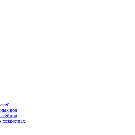
остей
чных вод
ассейнов
 хозяйствах