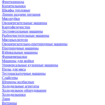
Фритюрницы
Кипятильники
Шкафы тепловые
Линии раздачи питания
Мясорубки
Овощерезательные машины
Картофелечистки
Тестомесильные машины
Рыбоочистительные машины
Мясорыхлители
Овощерезательно-протирочные машины
Протирочные машины
Взбивальные машины
Фаршемешалки
Машины для мойки
Универсальные кухонные машины
Пилы для мяса
Тестораскаточные машины
Слайсеры
Шприцы колбасные
Холодильные агрегаты
Холодильное оборудование
Холодильники
Лари
Витрины