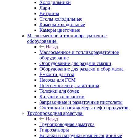
Холодильники
Лари
Витрины
Столы холодильные
Камеры холодильные
Камеры цветочные
Маслосменное и топливораздаточное
оборудование
Назад
Маслосменное и топливораздаточное
оборудование
Оборудование для раздачи смазки
Оборудование для раздачи и сбор масла
Ёмкости для гсм
Насосы для ГСМ
Пресс-масленки, тавотницы
Тележки для бочек
Катушки со шлангом
Заправочные и раздаточные пистолеты
Счетчики и расходомеры нефтепродуктов
Трубопроводная арматура
Назад
Трубопроводная арматура
Гидрозатворы
Вставки и патрубки компенсационные