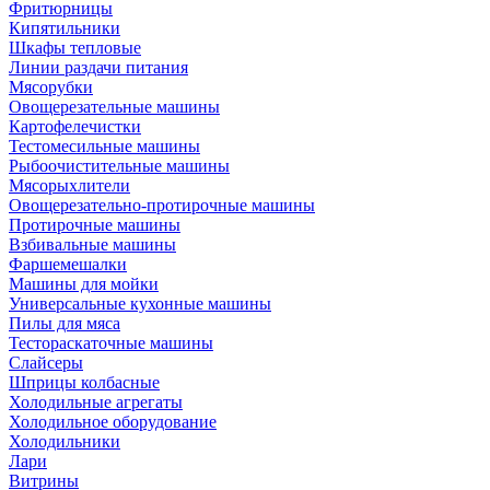
Фритюрницы
Кипятильники
Шкафы тепловые
Линии раздачи питания
Мясорубки
Овощерезательные машины
Картофелечистки
Тестомесильные машины
Рыбоочистительные машины
Мясорыхлители
Овощерезательно-протирочные машины
Протирочные машины
Взбивальные машины
Фаршемешалки
Машины для мойки
Универсальные кухонные машины
Пилы для мяса
Тестораскаточные машины
Слайсеры
Шприцы колбасные
Холодильные агрегаты
Холодильное оборудование
Холодильники
Лари
Витрины