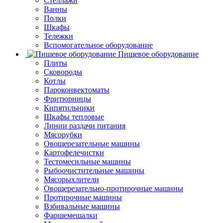
Стеллажи
Ванны
Полки
Шкафы
Тележки
Вспомогательное оборудование
Пищевое оборудование
Плиты
Сковороды
Котлы
Пароконвектоматы
Фритюрницы
Кипятильники
Шкафы тепловые
Линии раздачи питания
Мясорубки
Овощерезательные машины
Картофелечистки
Тестомесильные машины
Рыбоочистительные машины
Мясорыхлители
Овощерезательно-протирочные машины
Протирочные машины
Взбивальные машины
Фаршемешалки