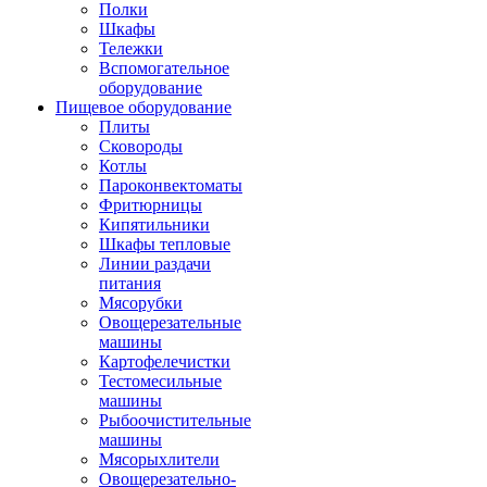
Полки
Шкафы
Тележки
Вспомогательное
оборудование
Пищевое оборудование
Плиты
Сковороды
Котлы
Пароконвектоматы
Фритюрницы
Кипятильники
Шкафы тепловые
Линии раздачи
питания
Мясорубки
Овощерезательные
машины
Картофелечистки
Тестомесильные
машины
Рыбоочистительные
машины
Мясорыхлители
Овощерезательно-