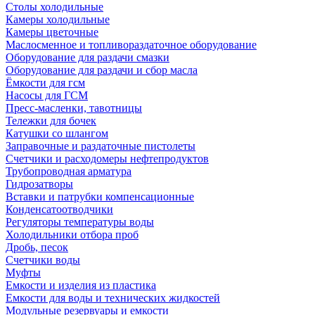
Столы холодильные
Камеры холодильные
Камеры цветочные
Маслосменное и топливораздаточное оборудование
Оборудование для раздачи смазки
Оборудование для раздачи и сбор масла
Ёмкости для гсм
Насосы для ГСМ
Пресс-масленки, тавотницы
Тележки для бочек
Катушки со шлангом
Заправочные и раздаточные пистолеты
Счетчики и расходомеры нефтепродуктов
Трубопроводная арматура
Гидрозатворы
Вставки и патрубки компенсационные
Конденсатоотводчики
Регуляторы температуры воды
Холодильники отбора проб
Дробь, песок
Счетчики воды
Муфты
Емкости и изделия из пластика
Емкости для воды и технических жидкостей
Модульные резервуары и емкости