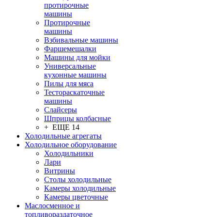
протирочные
машины
Протирочные
машины
Взбивальные машины
Фаршемешалки
Машины для мойки
Универсальные
кухонные машины
Пилы для мяса
Тестораскаточные
машины
Слайсеры
Шприцы колбасные
+ ЕЩЕ 14
Холодильные агрегаты
Холодильное оборудование
Холодильники
Лари
Витрины
Столы холодильные
Камеры холодильные
Камеры цветочные
Маслосменное и
топливораздаточное