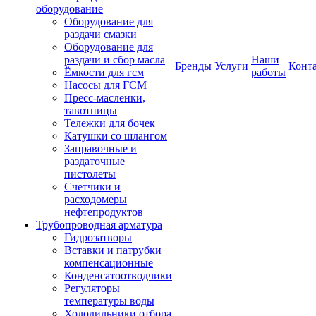
оборудование
Оборудование для
раздачи смазки
Оборудование для
раздачи и сбор масла
Наши
Бренды
Услуги
Конт
Ёмкости для гсм
работы
Насосы для ГСМ
Пресс-масленки,
тавотницы
Тележки для бочек
Катушки со шлангом
Заправочные и
раздаточные
пистолеты
Счетчики и
расходомеры
нефтепродуктов
Трубопроводная арматура
Гидрозатворы
Вставки и патрубки
компенсационные
Конденсатоотводчики
Регуляторы
температуры воды
Холодильники отбора