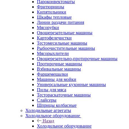
Пароконвектоматы
Фритюрницы
Кипятильники
Шкафы тепловые
Линии раздачи питания
Мясорубки
Овощерезательные машины
Картофелечистки
Тестомесильные машины
Рыбоочистительные машины
Мясорыхлители
Овощерезательно-протирочные машины
Протирочные машины
Взбивальные машины
Фаршемешалки
Машины для мойки
Универсальные кухонные машины
Пилы для мяса
Тестораскаточные машины
Слайсеры
Шприцы колбасные
Холодильные агрегаты
Холодильное оборудование
Назад
Холодильное оборудование