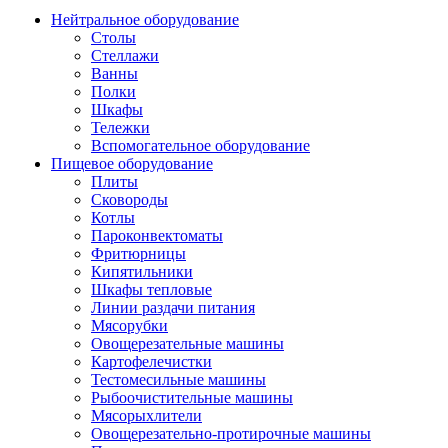
Нейтральное оборудование
Столы
Стеллажи
Ванны
Полки
Шкафы
Тележки
Вспомогательное оборудование
Пищевое оборудование
Плиты
Сковороды
Котлы
Пароконвектоматы
Фритюрницы
Кипятильники
Шкафы тепловые
Линии раздачи питания
Мясорубки
Овощерезательные машины
Картофелечистки
Тестомесильные машины
Рыбоочистительные машины
Мясорыхлители
Овощерезательно-протирочные машины