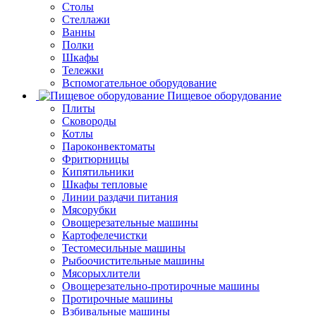
Столы
Стеллажи
Ванны
Полки
Шкафы
Тележки
Вспомогательное оборудование
Пищевое оборудование
Плиты
Сковороды
Котлы
Пароконвектоматы
Фритюрницы
Кипятильники
Шкафы тепловые
Линии раздачи питания
Мясорубки
Овощерезательные машины
Картофелечистки
Тестомесильные машины
Рыбоочистительные машины
Мясорыхлители
Овощерезательно-протирочные машины
Протирочные машины
Взбивальные машины