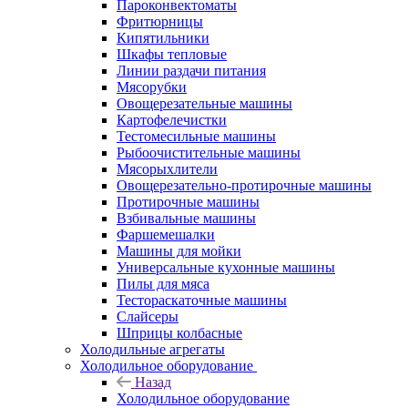
Пароконвектоматы
Фритюрницы
Кипятильники
Шкафы тепловые
Линии раздачи питания
Мясорубки
Овощерезательные машины
Картофелечистки
Тестомесильные машины
Рыбоочистительные машины
Мясорыхлители
Овощерезательно-протирочные машины
Протирочные машины
Взбивальные машины
Фаршемешалки
Машины для мойки
Универсальные кухонные машины
Пилы для мяса
Тестораскаточные машины
Слайсеры
Шприцы колбасные
Холодильные агрегаты
Холодильное оборудование
Назад
Холодильное оборудование