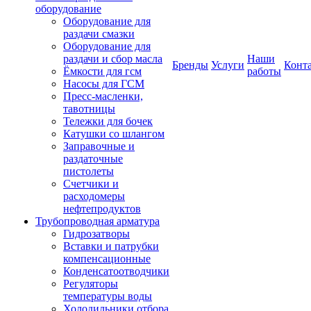
оборудование
Оборудование для
раздачи смазки
Оборудование для
раздачи и сбор масла
Наши
Бренды
Услуги
Конт
Ёмкости для гсм
работы
Насосы для ГСМ
Пресс-масленки,
тавотницы
Тележки для бочек
Катушки со шлангом
Заправочные и
раздаточные
пистолеты
Счетчики и
расходомеры
нефтепродуктов
Трубопроводная арматура
Гидрозатворы
Вставки и патрубки
компенсационные
Конденсатоотводчики
Регуляторы
температуры воды
Холодильники отбора