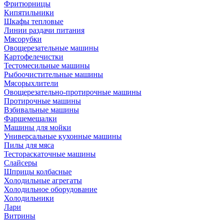
Фритюрницы
Кипятильники
Шкафы тепловые
Линии раздачи питания
Мясорубки
Овощерезательные машины
Картофелечистки
Тестомесильные машины
Рыбоочистительные машины
Мясорыхлители
Овощерезательно-протирочные машины
Протирочные машины
Взбивальные машины
Фаршемешалки
Машины для мойки
Универсальные кухонные машины
Пилы для мяса
Тестораскаточные машины
Слайсеры
Шприцы колбасные
Холодильные агрегаты
Холодильное оборудование
Холодильники
Лари
Витрины