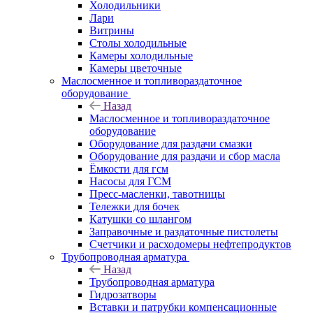
Холодильники
Лари
Витрины
Столы холодильные
Камеры холодильные
Камеры цветочные
Маслосменное и топливораздаточное
оборудование
Назад
Маслосменное и топливораздаточное
оборудование
Оборудование для раздачи смазки
Оборудование для раздачи и сбор масла
Ёмкости для гсм
Насосы для ГСМ
Пресс-масленки, тавотницы
Тележки для бочек
Катушки со шлангом
Заправочные и раздаточные пистолеты
Счетчики и расходомеры нефтепродуктов
Трубопроводная арматура
Назад
Трубопроводная арматура
Гидрозатворы
Вставки и патрубки компенсационные