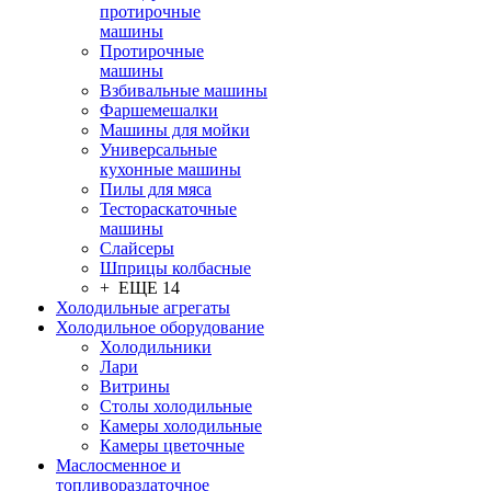
протирочные
машины
Протирочные
машины
Взбивальные машины
Фаршемешалки
Машины для мойки
Универсальные
кухонные машины
Пилы для мяса
Тестораскаточные
машины
Слайсеры
Шприцы колбасные
+ ЕЩЕ 14
Холодильные агрегаты
Холодильное оборудование
Холодильники
Лари
Витрины
Столы холодильные
Камеры холодильные
Камеры цветочные
Маслосменное и
топливораздаточное