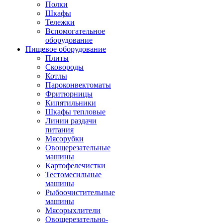
Полки
Шкафы
Тележки
Вспомогательное
оборудование
Пищевое оборудование
Плиты
Сковороды
Котлы
Пароконвектоматы
Фритюрницы
Кипятильники
Шкафы тепловые
Линии раздачи
питания
Мясорубки
Овощерезательные
машины
Картофелечистки
Тестомесильные
машины
Рыбоочистительные
машины
Мясорыхлители
Овощерезательно-