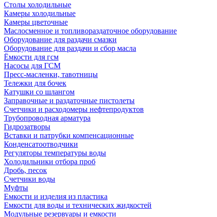
Столы холодильные
Камеры холодильные
Камеры цветочные
Маслосменное и топливораздаточное оборудование
Оборудование для раздачи смазки
Оборудование для раздачи и сбор масла
Ёмкости для гсм
Насосы для ГСМ
Пресс-масленки, тавотницы
Тележки для бочек
Катушки со шлангом
Заправочные и раздаточные пистолеты
Счетчики и расходомеры нефтепродуктов
Трубопроводная арматура
Гидрозатворы
Вставки и патрубки компенсационные
Конденсатоотводчики
Регуляторы температуры воды
Холодильники отбора проб
Дробь, песок
Счетчики воды
Муфты
Емкости и изделия из пластика
Емкости для воды и технических жидкостей
Модульные резервуары и емкости