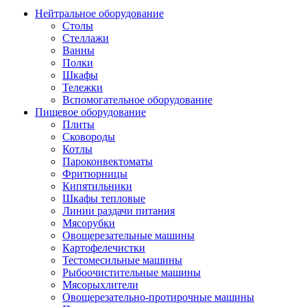
Нейтральное оборудование
Столы
Стеллажи
Ванны
Полки
Шкафы
Тележки
Вспомогательное оборудование
Пищевое оборудование
Плиты
Сковороды
Котлы
Пароконвектоматы
Фритюрницы
Кипятильники
Шкафы тепловые
Линии раздачи питания
Мясорубки
Овощерезательные машины
Картофелечистки
Тестомесильные машины
Рыбоочистительные машины
Мясорыхлители
Овощерезательно-протирочные машины