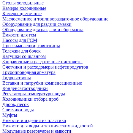
Столы холодильные
Камеры холодильные
Камеры цветочные
Маслосменное и топливораздаточное оборудование
Оборудование для раздачи смазки
Оборудование для раздачи и сбор масла
Ёмкости для гсм
Насосы для ГСМ
Пресс-масленки, тавотницы
Тележки для бочек
Катушки со шлангом
Заправочные и раздаточные пистолеты
Счетчики и расходомеры нефтепродуктов
Трубопроводная арматура
Гидрозатворы
Вставки и патрубки компенсационные
Конденсатоотводчики
Регуляторы температуры воды
Холодильники отбора проб
Дробь, песок
Счетчики воды
Муфты
Емкости и изделия из пластика
Емкости для воды и технических жидкостей
Модульные резервуары и емкости