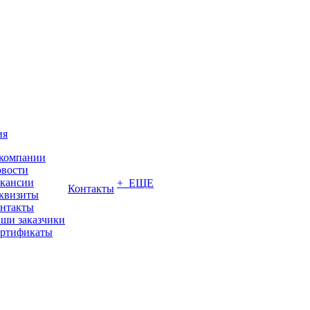
ия
компании
вости
кансии
+ ЕЩЕ
Контакты
квизиты
нтакты
ши заказчики
ртификаты