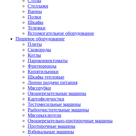
Столы
Стеллажи
Ванны
Полки
Шкафы
Тележки
Вспомогательное оборудование
Пищевое оборудование
Плиты
Сковороды
Котлы
Пароконвектоматы
Фритюрницы
Кипятильники
Шкафы тепловые
Линии раздачи питания
Мясорубки
Овощерезательные машины
Картофелечистки
Тестомесильные машины
Рыбоочистительные машины
Мясорыхлители
Овощерезательно-протирочные машины
Протирочные машины
Взбивальные машины