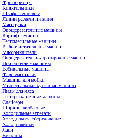
Фритюрницы
Кипятильники
Шкафы тепловые
Линии раздачи питания
Мясорубки
Овощерезательные машины
Картофелечистки
Тестомесильные машины
Рыбоочистительные машины
Мясорыхлители
Овощерезательно-протирочные машины
Протирочные машины
Взбивальные машины
Фаршемешалки
Машины для мойки
Универсальные кухонные машины
Пилы для мяса
Тестораскаточные машины
Слайсеры
Шприцы колбасные
Холодильные агрегаты
Холодильное оборудование
Холодильники
Лари
Витрины