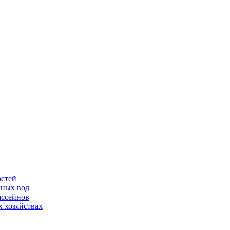
остей
чных вод
ассейнов
 хозяйствах