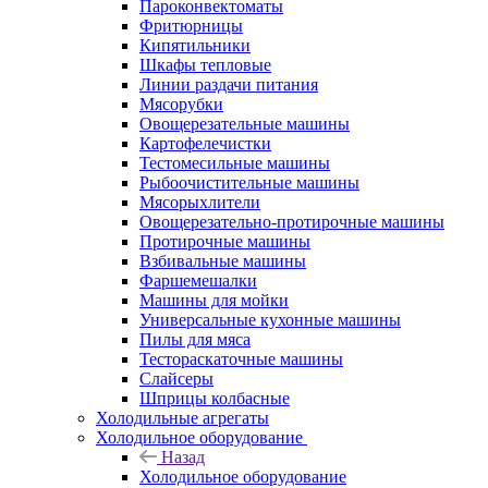
Пароконвектоматы
Фритюрницы
Кипятильники
Шкафы тепловые
Линии раздачи питания
Мясорубки
Овощерезательные машины
Картофелечистки
Тестомесильные машины
Рыбоочистительные машины
Мясорыхлители
Овощерезательно-протирочные машины
Протирочные машины
Взбивальные машины
Фаршемешалки
Машины для мойки
Универсальные кухонные машины
Пилы для мяса
Тестораскаточные машины
Слайсеры
Шприцы колбасные
Холодильные агрегаты
Холодильное оборудование
Назад
Холодильное оборудование