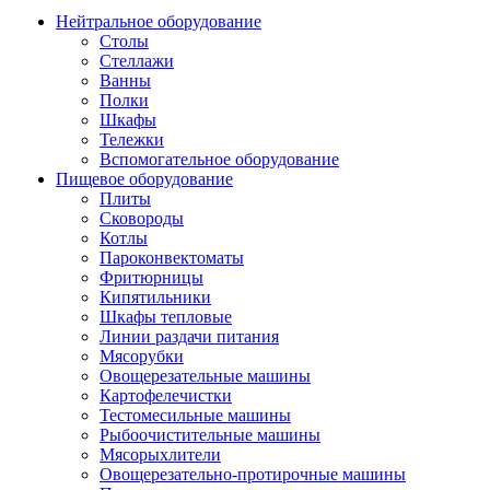
Нейтральное оборудование
Столы
Стеллажи
Ванны
Полки
Шкафы
Тележки
Вспомогательное оборудование
Пищевое оборудование
Плиты
Сковороды
Котлы
Пароконвектоматы
Фритюрницы
Кипятильники
Шкафы тепловые
Линии раздачи питания
Мясорубки
Овощерезательные машины
Картофелечистки
Тестомесильные машины
Рыбоочистительные машины
Мясорыхлители
Овощерезательно-протирочные машины