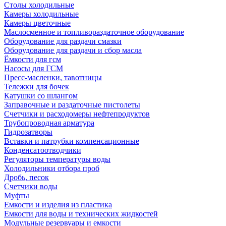
Столы холодильные
Камеры холодильные
Камеры цветочные
Маслосменное и топливораздаточное оборудование
Оборудование для раздачи смазки
Оборудование для раздачи и сбор масла
Ёмкости для гсм
Насосы для ГСМ
Пресс-масленки, тавотницы
Тележки для бочек
Катушки со шлангом
Заправочные и раздаточные пистолеты
Счетчики и расходомеры нефтепродуктов
Трубопроводная арматура
Гидрозатворы
Вставки и патрубки компенсационные
Конденсатоотводчики
Регуляторы температуры воды
Холодильники отбора проб
Дробь, песок
Счетчики воды
Муфты
Емкости и изделия из пластика
Емкости для воды и технических жидкостей
Модульные резервуары и емкости