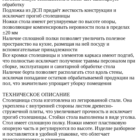
обработку
Подложка из ДСП придаёт жесткость конструкции и
исключает прогиб столешницы
Ножки стола имеют регулируемые по высоте опоры,
позволяющие компенсировать неровности пола в пределах
±20 мм
Наличие сплошной полки позволяет увеличить полезное
пространство на кухне, размещая на ней посуду и
вспомогательные принадлежности
Все кромки столешницы и элементов каркаса имеют подгиб,
что полностью исключает получение травмы персоналом при
сборке, эксплуатации и санитарной обработке стола
Наличие борта позволяет располагать стол вдоль стены,
исключая попадание остатков обрабатываемой продукции на
пол, что значительно упрощает уборку помещения
ТЕХНИЧЕСКОЕ ОПИСАНИЕ
Столешница стола изготовлена из легированной стали. Она
укреплена с внутренней стороны листом древесно-
стружечной плиты, что увеличивает прочность и исключает
прогиб столешницы. Стойки стола выполнены в виде уголка.
Стол имеет сплошную полку. Ножки имеют пластиковую
опорную часть и регулируются по высоте. Изделие разборное
и поставляется в удобной упаковке, что облегчает
транспортировку и хранение.