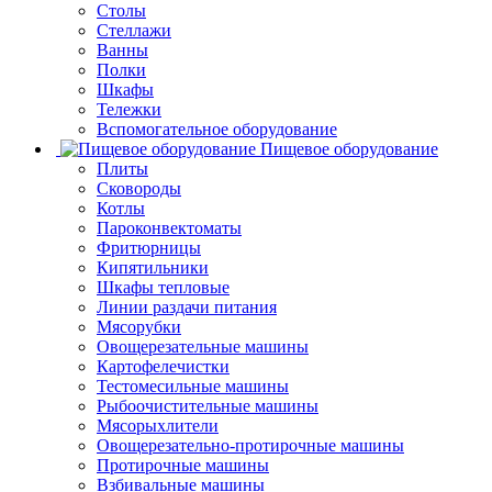
Столы
Стеллажи
Ванны
Полки
Шкафы
Тележки
Вспомогательное оборудование
Пищевое оборудование
Плиты
Сковороды
Котлы
Пароконвектоматы
Фритюрницы
Кипятильники
Шкафы тепловые
Линии раздачи питания
Мясорубки
Овощерезательные машины
Картофелечистки
Тестомесильные машины
Рыбоочистительные машины
Мясорыхлители
Овощерезательно-протирочные машины
Протирочные машины
Взбивальные машины