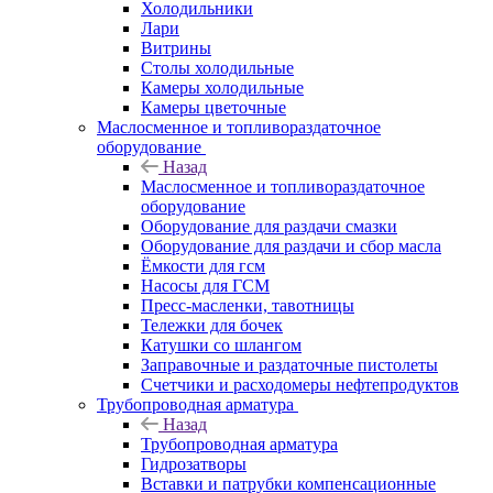
Холодильники
Лари
Витрины
Столы холодильные
Камеры холодильные
Камеры цветочные
Маслосменное и топливораздаточное
оборудование
Назад
Маслосменное и топливораздаточное
оборудование
Оборудование для раздачи смазки
Оборудование для раздачи и сбор масла
Ёмкости для гсм
Насосы для ГСМ
Пресс-масленки, тавотницы
Тележки для бочек
Катушки со шлангом
Заправочные и раздаточные пистолеты
Счетчики и расходомеры нефтепродуктов
Трубопроводная арматура
Назад
Трубопроводная арматура
Гидрозатворы
Вставки и патрубки компенсационные