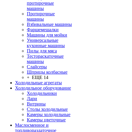
протирочные
машины
Протирочные
машины
Взбивальные машины
Фаршемешалки
Машины для мойки
Универсальные
кухонные машины
Пилы для мяса
Тестораскаточные
машины
Слайсеры
Шприцы колбасные
+ ЕЩЕ 14
Холодильные агрегаты
Холодильное оборудование
Холодильники
Лари
Витрины
Столы холодильные
Камеры холодильные
Камеры цветочные
Маслосменное и
топливораздаточное