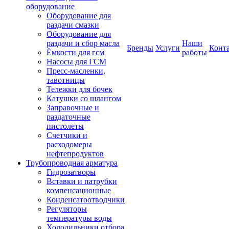
оборудование
Оборудование для
раздачи смазки
Оборудование для
раздачи и сбор масла
Наши
Бренды
Услуги
Конт
Ёмкости для гсм
работы
Насосы для ГСМ
Пресс-масленки,
тавотницы
Тележки для бочек
Катушки со шлангом
Заправочные и
раздаточные
пистолеты
Счетчики и
расходомеры
нефтепродуктов
Трубопроводная арматура
Гидрозатворы
Вставки и патрубки
компенсационные
Конденсатоотводчики
Регуляторы
температуры воды
Холодильники отбора