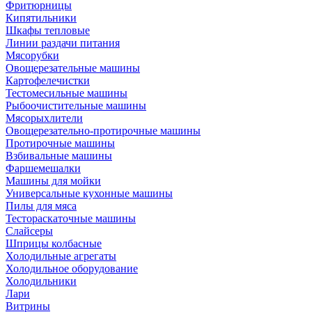
Фритюрницы
Кипятильники
Шкафы тепловые
Линии раздачи питания
Мясорубки
Овощерезательные машины
Картофелечистки
Тестомесильные машины
Рыбоочистительные машины
Мясорыхлители
Овощерезательно-протирочные машины
Протирочные машины
Взбивальные машины
Фаршемешалки
Машины для мойки
Универсальные кухонные машины
Пилы для мяса
Тестораскаточные машины
Слайсеры
Шприцы колбасные
Холодильные агрегаты
Холодильное оборудование
Холодильники
Лари
Витрины