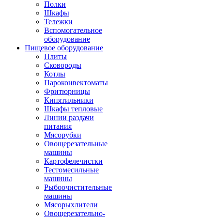
Полки
Шкафы
Тележки
Вспомогательное
оборудование
Пищевое оборудование
Плиты
Сковороды
Котлы
Пароконвектоматы
Фритюрницы
Кипятильники
Шкафы тепловые
Линии раздачи
питания
Мясорубки
Овощерезательные
машины
Картофелечистки
Тестомесильные
машины
Рыбоочистительные
машины
Мясорыхлители
Овощерезательно-