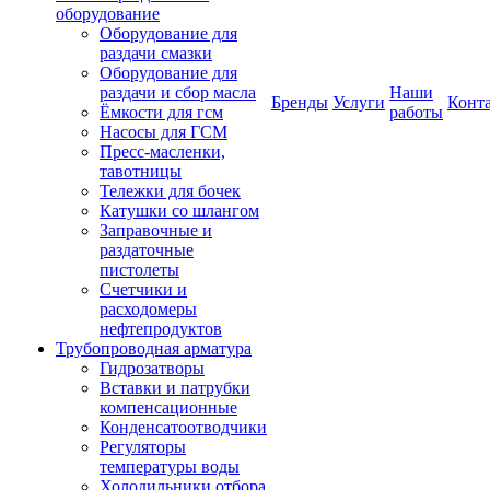
оборудование
Оборудование для
раздачи смазки
Оборудование для
раздачи и сбор масла
Наши
Бренды
Услуги
Конт
Ёмкости для гсм
работы
Насосы для ГСМ
Пресс-масленки,
тавотницы
Тележки для бочек
Катушки со шлангом
Заправочные и
раздаточные
пистолеты
Счетчики и
расходомеры
нефтепродуктов
Трубопроводная арматура
Гидрозатворы
Вставки и патрубки
компенсационные
Конденсатоотводчики
Регуляторы
температуры воды
Холодильники отбора