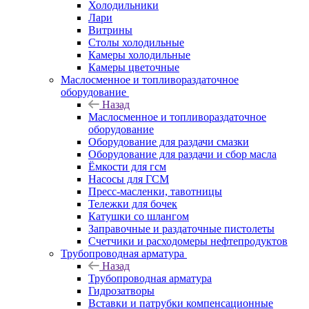
Холодильники
Лари
Витрины
Столы холодильные
Камеры холодильные
Камеры цветочные
Маслосменное и топливораздаточное
оборудование
Назад
Маслосменное и топливораздаточное
оборудование
Оборудование для раздачи смазки
Оборудование для раздачи и сбор масла
Ёмкости для гсм
Насосы для ГСМ
Пресс-масленки, тавотницы
Тележки для бочек
Катушки со шлангом
Заправочные и раздаточные пистолеты
Счетчики и расходомеры нефтепродуктов
Трубопроводная арматура
Назад
Трубопроводная арматура
Гидрозатворы
Вставки и патрубки компенсационные