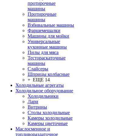
протирочные
машины
Протирочные
машины
Взбивальные машины
Фаршемешалки
Машины для мойки
Универсальные
кухонные машины
Пилы для мяса
Тестораскаточные
машины
Слайсеры
Шприцы колбасные
+ ЕЩЕ 14
Холодильные агрегаты
Холодильное оборудование
Холодильники
Лари
Витрины
Столы холодильные
Камеры холодильные
Камеры цветочные
Маслосменное и
топливораздаточное