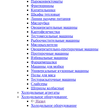
Пароконвектоматы
Фритюрницы
Кипятильники
Шкафы тепловые
Линии раздачи питания
Мясорубки
Овощерезательные машины
Картофелечистки
Тестомесильные машины
Рыбоочистительные машины
Мясорыхлители
Овощерезательно-протирочные машины
Протирочные машины
Взбивальные машины
Фаршемешалки
Машины для мойки
Универсальные кухонные машины
Пилы для мяса
Тестораскаточные машины
Слайсеры
Шприцы колбасные
Холодильные агрегаты
Холодильное оборудование
Назад
Холодильное оборудование