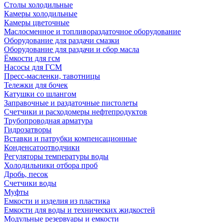
Столы холодильные
Камеры холодильные
Камеры цветочные
Маслосменное и топливораздаточное оборудование
Оборудование для раздачи смазки
Оборудование для раздачи и сбор масла
Ёмкости для гсм
Насосы для ГСМ
Пресс-масленки, тавотницы
Тележки для бочек
Катушки со шлангом
Заправочные и раздаточные пистолеты
Счетчики и расходомеры нефтепродуктов
Трубопроводная арматура
Гидрозатворы
Вставки и патрубки компенсационные
Конденсатоотводчики
Регуляторы температуры воды
Холодильники отбора проб
Дробь, песок
Счетчики воды
Муфты
Емкости и изделия из пластика
Емкости для воды и технических жидкостей
Модульные резервуары и емкости