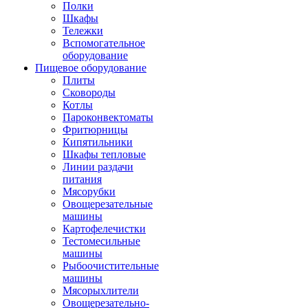
Полки
Шкафы
Тележки
Вспомогательное
оборудование
Пищевое оборудование
Плиты
Сковороды
Котлы
Пароконвектоматы
Фритюрницы
Кипятильники
Шкафы тепловые
Линии раздачи
питания
Мясорубки
Овощерезательные
машины
Картофелечистки
Тестомесильные
машины
Рыбоочистительные
машины
Мясорыхлители
Овощерезательно-