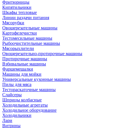
Фритюрницы
Кипятильники
Шкафы тепловые
Линии раздачи питания
Мясорубки
Овощерезательные машины
Картофелечистки
Тестомесильные машины
Рыбоочистительные машины
Мясорыхлители
Овощерезательно-протирочные машины
Протирочные машины
Взбивальные машины
Фаршемешалки
Машины для мойки
Универсальные кухонные машины
Пилы для мяса
Тестораскаточные машины
Слайсеры
Шприцы колбасные
Холодильные агрегаты
Холодильное оборудование
Холодильники
Лари
Витрины