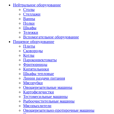
Нейтральное оборудование
Столы
Стеллажи
Ванны
Полки
Шкафы
Тележки
Вспомогательное оборудование
Пищевое оборудование
Плиты
Сковороды
Котлы
Пароконвектоматы
Фритюрницы
Кипятильники
Шкафы тепловые
Линии раздачи питания
Мясорубки
Овощерезательные машины
Картофелечистки
Тестомесильные машины
Рыбоочистительные машины
Мясорыхлители
Овощерезательно-протирочные машины