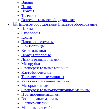
Ванны
Полки
Шкафы
Тележки
Вспомогательное оборудование
Пищевое оборудование
Плиты
Сковороды
Котлы
Пароконвектоматы
Фритюрницы
Кипятильники
Шкафы тепловые
Линии раздачи питания
Мясорубки
Овощерезательные машины
Картофелечистки
Тестомесильные машины
Рыбоочистительные машины
Мясорыхлители
Овощерезательно-протирочные машины
Протирочные машины
Взбивальные машины
Фаршемешалки
Машины для мойки