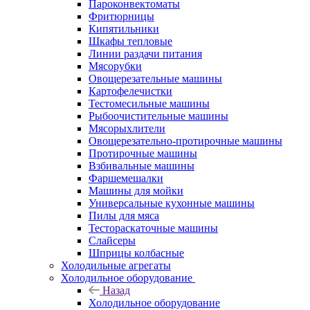
Пароконвектоматы
Фритюрницы
Кипятильники
Шкафы тепловые
Линии раздачи питания
Мясорубки
Овощерезательные машины
Картофелечистки
Тестомесильные машины
Рыбоочистительные машины
Мясорыхлители
Овощерезательно-протирочные машины
Протирочные машины
Взбивальные машины
Фаршемешалки
Машины для мойки
Универсальные кухонные машины
Пилы для мяса
Тестораскаточные машины
Слайсеры
Шприцы колбасные
Холодильные агрегаты
Холодильное оборудование
Назад
Холодильное оборудование