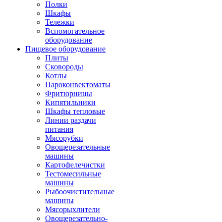
Полки
Шкафы
Тележки
Вспомогательное
оборудование
Пищевое оборудование
Плиты
Сковороды
Котлы
Пароконвектоматы
Фритюрницы
Кипятильники
Шкафы тепловые
Линии раздачи
питания
Мясорубки
Овощерезательные
машины
Картофелечистки
Тестомесильные
машины
Рыбоочистительные
машины
Мясорыхлители
Овощерезательно-