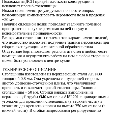
Подложка из ДСП придаёт жесткость конструкции и
исключает прогиб столешницы
Ножки стола имеют регулируемые по высоте опоры,
позволяющие компенсировать неровности пола в пределах
±20 мм
Наличие сплошной полки позволяет увеличить полезное
пространство на кухне размещая на ней посуду и
вспомогательные принадлежности
Все кромки столешницы и элементов каркаса имеют подгиб,
что полностью исключает получение травмы персоналом при
сборке, эксплуатации и санитарной обработке стола
Отсутствие борта позволяет располагать стол в любом месте
помещения и осуществлять работу на нем с любой стороны и
может быть установлен в центре кухни
ТЕХНИЧЕСКОЕ ОПИСАНИЕ
Столешница изготовлена из нержавеющей стали AISI430
толщиной 0,8 мм. Она укреплена с внутренней стороны
листом древесно-стружечной плиты, что увеличивает
прочность и исключает прогиб столешницы. Толщина
столешницы – 50 мм. Стойки каркаса выполнены из
нержавеющей трубы Ø40 мм стали AISI 201 с приваренными
уголками для крепления столешницы (в верхней части) и
уголками для крепления полки на высоте 350 мм от пола (в
нижней части). В стойки запрессованы регулируемые по