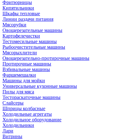
Фритюрницы
Кипятильники
Шкафы тепловые
Линии раздачи питания
Мясорубки
Овощерезательные машины
Картофелечистки
Тестомесильные машины
Рыбоочистительные машины
Мясорыхлители
Овощерезательно-протирочные машины
Протирочные машины
Взбивальные машины
Фаршемешалки
Машины для мойки
Универсальные кухонные машины
Пилы для мяса
Тестораскаточные машины
Слайсеры
Шприцы колбасные
Холодильные агрегаты
Холодильное оборудование
Холодильники
Лари
Витрины