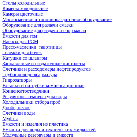
Столы холодильные
Камеры холодильные
Камеры цветочные
Маслосменное и топливораздаточное оборудование
Оборудование для раздачи смазки
Оборудование для раздачи и сбор масла
Ёмкости для гсм
Насосы для ГСМ
Пресс-масленки, тавотницы
Тележки для бочек
Катушки со шлангом
Заправочные и раздаточные пистолеты
Счетчики и расходомеры нефтепродуктов
Трубопроводная арматура
Гидрозатворы
Вставки и патрубки компенсационные
Конденсатоотводчики
Регуляторы температуры воды
Холодильники отбора проб
Дробь, песок
Счетчики воды
Муфты
Емкости и изделия из пластика
Емкости для воды и технических жидкостей
Модульные резервуары и емкости