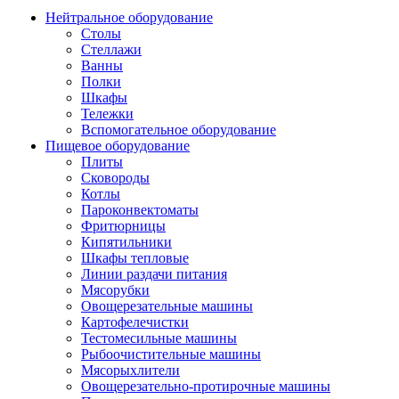
Нейтральное оборудование
Столы
Стеллажи
Ванны
Полки
Шкафы
Тележки
Вспомогательное оборудование
Пищевое оборудование
Плиты
Сковороды
Котлы
Пароконвектоматы
Фритюрницы
Кипятильники
Шкафы тепловые
Линии раздачи питания
Мясорубки
Овощерезательные машины
Картофелечистки
Тестомесильные машины
Рыбоочистительные машины
Мясорыхлители
Овощерезательно-протирочные машины