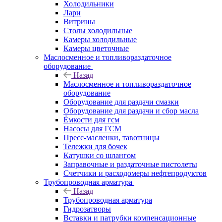
Холодильники
Лари
Витрины
Столы холодильные
Камеры холодильные
Камеры цветочные
Маслосменное и топливораздаточное
оборудование
Назад
Маслосменное и топливораздаточное
оборудование
Оборудование для раздачи смазки
Оборудование для раздачи и сбор масла
Ёмкости для гсм
Насосы для ГСМ
Пресс-масленки, тавотницы
Тележки для бочек
Катушки со шлангом
Заправочные и раздаточные пистолеты
Счетчики и расходомеры нефтепродуктов
Трубопроводная арматура
Назад
Трубопроводная арматура
Гидрозатворы
Вставки и патрубки компенсационные