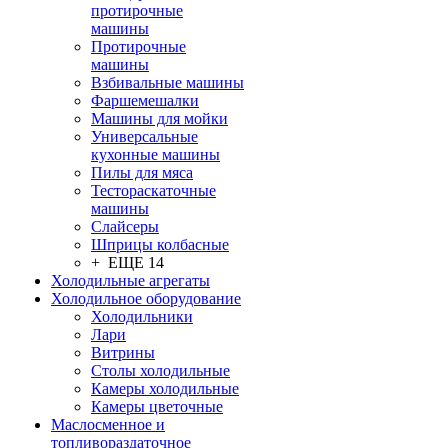
протирочные
машины
Протирочные
машины
Взбивальные машины
Фаршемешалки
Машины для мойки
Универсальные
кухонные машины
Пилы для мяса
Тестораскаточные
машины
Слайсеры
Шприцы колбасные
+ ЕЩЕ 14
Холодильные агрегаты
Холодильное оборудование
Холодильники
Лари
Витрины
Столы холодильные
Камеры холодильные
Камеры цветочные
Маслосменное и
топливораздаточное