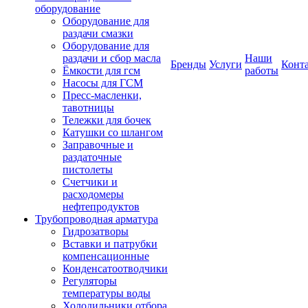
оборудование
Оборудование для
раздачи смазки
Оборудование для
раздачи и сбор масла
Наши
Бренды
Услуги
Конт
Ёмкости для гсм
работы
Насосы для ГСМ
Пресс-масленки,
тавотницы
Тележки для бочек
Катушки со шлангом
Заправочные и
раздаточные
пистолеты
Счетчики и
расходомеры
нефтепродуктов
Трубопроводная арматура
Гидрозатворы
Вставки и патрубки
компенсационные
Конденсатоотводчики
Регуляторы
температуры воды
Холодильники отбора