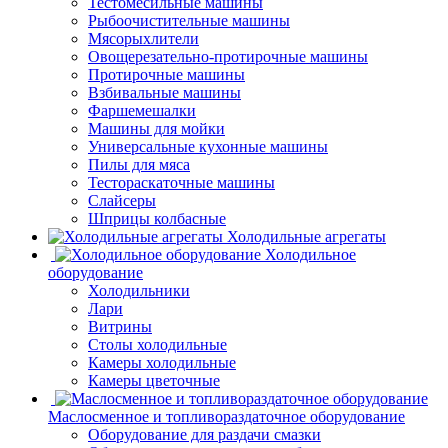
Тестомесильные машины
Рыбоочистительные машины
Мясорыхлители
Овощерезательно-протирочные машины
Протирочные машины
Взбивальные машины
Фаршемешалки
Машины для мойки
Универсальные кухонные машины
Пилы для мяса
Тестораскаточные машины
Слайсеры
Шприцы колбасные
Холодильные агрегаты
Холодильное
оборудование
Холодильники
Лари
Витрины
Столы холодильные
Камеры холодильные
Камеры цветочные
Маслосменное и топливораздаточное оборудование
Оборудование для раздачи смазки