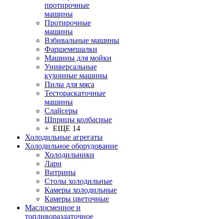
протирочные
машины
Протирочные
машины
Взбивальные машины
Фаршемешалки
Машины для мойки
Универсальные
кухонные машины
Пилы для мяса
Тестораскаточные
машины
Слайсеры
Шприцы колбасные
+ ЕЩЕ 14
Холодильные агрегаты
Холодильное оборудование
Холодильники
Лари
Витрины
Столы холодильные
Камеры холодильные
Камеры цветочные
Маслосменное и
топливораздаточное