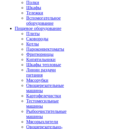
Полки
Шкафы
Тележки
Вспомогательное
оборудование
Пищевое оборудование
Плиты
Сковороды
Котлы
Пароконвектоматы
Фритюрницы
Кипятильники
Шкафы тепловые
Линии раздачи
питания
Мясорубки
Овощерезательные
машины
Картофелечистки
Тестомесильные
машины
Рыбоочистительные
машины
Мясорыхлители
Овощерезательно-