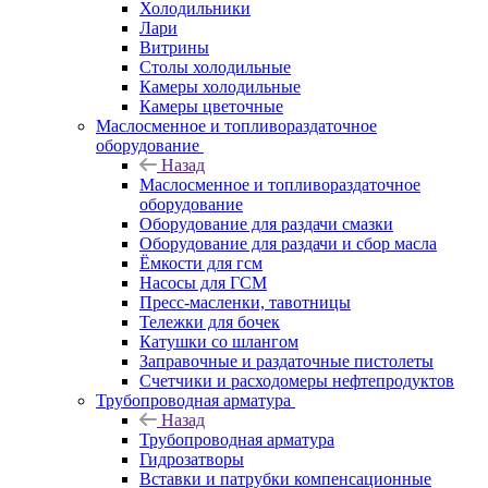
Холодильники
Лари
Витрины
Столы холодильные
Камеры холодильные
Камеры цветочные
Маслосменное и топливораздаточное
оборудование
Назад
Маслосменное и топливораздаточное
оборудование
Оборудование для раздачи смазки
Оборудование для раздачи и сбор масла
Ёмкости для гсм
Насосы для ГСМ
Пресс-масленки, тавотницы
Тележки для бочек
Катушки со шлангом
Заправочные и раздаточные пистолеты
Счетчики и расходомеры нефтепродуктов
Трубопроводная арматура
Назад
Трубопроводная арматура
Гидрозатворы
Вставки и патрубки компенсационные