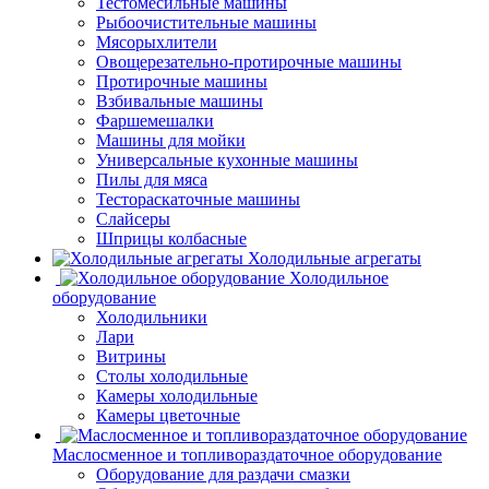
Тестомесильные машины
Рыбоочистительные машины
Мясорыхлители
Овощерезательно-протирочные машины
Протирочные машины
Взбивальные машины
Фаршемешалки
Машины для мойки
Универсальные кухонные машины
Пилы для мяса
Тестораскаточные машины
Слайсеры
Шприцы колбасные
Холодильные агрегаты
Холодильное
оборудование
Холодильники
Лари
Витрины
Столы холодильные
Камеры холодильные
Камеры цветочные
Маслосменное и топливораздаточное оборудование
Оборудование для раздачи смазки