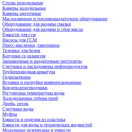
Столы холодильные
Камеры холодильные
Камеры цветочные
Маслосменное и топливораздаточное оборудование
Оборудование для раздачи смазки
Оборудование для раздачи и сбор масла
Ёмкости для гсм
Насосы для ГСМ
Пресс-масленки, тавотницы
Тележки для бочек
Катушки со шлангом
Заправочные и раздаточные пистолеты
Счетчики и расходомеры нефтепродуктов
Трубопроводная арматура
Гидрозатворы
Вставки и патрубки компенсационные
Конденсатоотводчики
Регуляторы температуры воды
Холодильники отбора проб
Дробь, песок
Счетчики воды
Муфты
Емкости и изделия из пластика
Емкости для воды и технических жидкостей
Модульные резервуары и емкости