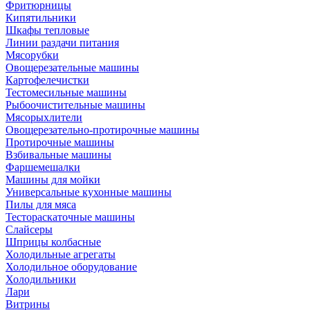
Фритюрницы
Кипятильники
Шкафы тепловые
Линии раздачи питания
Мясорубки
Овощерезательные машины
Картофелечистки
Тестомесильные машины
Рыбоочистительные машины
Мясорыхлители
Овощерезательно-протирочные машины
Протирочные машины
Взбивальные машины
Фаршемешалки
Машины для мойки
Универсальные кухонные машины
Пилы для мяса
Тестораскаточные машины
Слайсеры
Шприцы колбасные
Холодильные агрегаты
Холодильное оборудование
Холодильники
Лари
Витрины