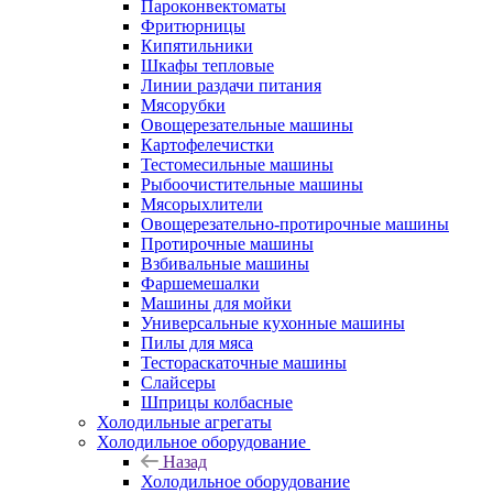
Пароконвектоматы
Фритюрницы
Кипятильники
Шкафы тепловые
Линии раздачи питания
Мясорубки
Овощерезательные машины
Картофелечистки
Тестомесильные машины
Рыбоочистительные машины
Мясорыхлители
Овощерезательно-протирочные машины
Протирочные машины
Взбивальные машины
Фаршемешалки
Машины для мойки
Универсальные кухонные машины
Пилы для мяса
Тестораскаточные машины
Слайсеры
Шприцы колбасные
Холодильные агрегаты
Холодильное оборудование
Назад
Холодильное оборудование