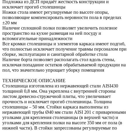
Подложка из ДСП придаёт жесткость конструкции и
исключает прогиб столешницы
Ножки стола имеют регулируемые по высоте опоры,
позволяющие компенсировать неровности пола в пределах
±20 мм
Наличие сплошной полки позволяет увеличить полезное
пространство на кухне размещая на ней посуду и
вспомогательные принадлежности
Все кромки столешницы и элементов каркаса имеют подгиб,
что полностью исключает получение травмы персоналом при
сборке, эксплуатации и санитарной обработке стола
Наличие борта позволяет располагать стол вдоль стены,
исключая попадание остатков обрабатываемой продукции на
пол, что значительно упрощает уборку помещения
ТЕХНИЧЕСКОЕ ОПИСАНИЕ
Столешница изготовлена из нержавеющей стали AISI430
толщиной 0,8 мм. Она укреплена с внутренней стороны
листом древесно-стружечной плиты, что увеличивает
прочность и исключает прогиб столешницы. Толщина
столешницы – 50 мм. Стойки каркаса выполнены из
нержавеющей трубы Ø40 мм стали AISI 201 с приваренными
уголками для крепления столешницы (в верхней части) и
уголками для крепления полки на высоте 350 мм от пола (в
нижней части). В стойки запрессованы регулируемые по