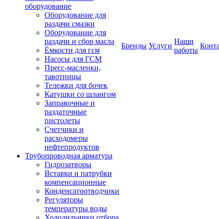
оборудование
Оборудование для
раздачи смазки
Оборудование для
раздачи и сбор масла
Наши
Бренды
Услуги
Конт
Ёмкости для гсм
работы
Насосы для ГСМ
Пресс-масленки,
тавотницы
Тележки для бочек
Катушки со шлангом
Заправочные и
раздаточные
пистолеты
Счетчики и
расходомеры
нефтепродуктов
Трубопроводная арматура
Гидрозатворы
Вставки и патрубки
компенсационные
Конденсатоотводчики
Регуляторы
температуры воды
Холодильники отбора