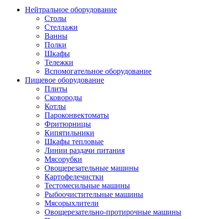
Нейтральное оборудование
Столы
Стеллажи
Ванны
Полки
Шкафы
Тележки
Вспомогательное оборудование
Пищевое оборудование
Плиты
Сковороды
Котлы
Пароконвектоматы
Фритюрницы
Кипятильники
Шкафы тепловые
Линии раздачи питания
Мясорубки
Овощерезательные машины
Картофелечистки
Тестомесильные машины
Рыбоочистительные машины
Мясорыхлители
Овощерезательно-протирочные машины