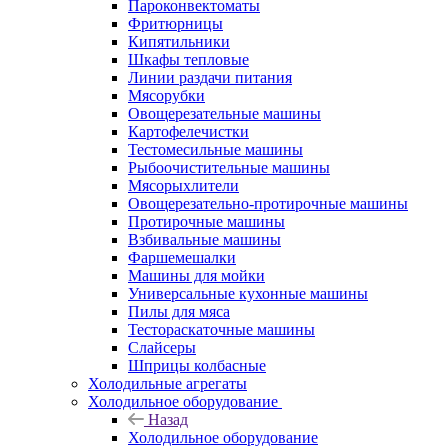
Пароконвектоматы
Фритюрницы
Кипятильники
Шкафы тепловые
Линии раздачи питания
Мясорубки
Овощерезательные машины
Картофелечистки
Тестомесильные машины
Рыбоочистительные машины
Мясорыхлители
Овощерезательно-протирочные машины
Протирочные машины
Взбивальные машины
Фаршемешалки
Машины для мойки
Универсальные кухонные машины
Пилы для мяса
Тестораскаточные машины
Слайсеры
Шприцы колбасные
Холодильные агрегаты
Холодильное оборудование
Назад
Холодильное оборудование