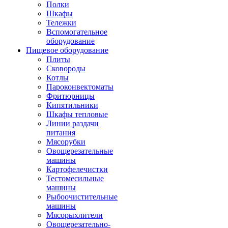
Полки
Шкафы
Тележки
Вспомогательное
оборудование
Пищевое оборудование
Плиты
Сковороды
Котлы
Пароконвектоматы
Фритюрницы
Кипятильники
Шкафы тепловые
Линии раздачи
питания
Мясорубки
Овощерезательные
машины
Картофелечистки
Тестомесильные
машины
Рыбоочистительные
машины
Мясорыхлители
Овощерезательно-