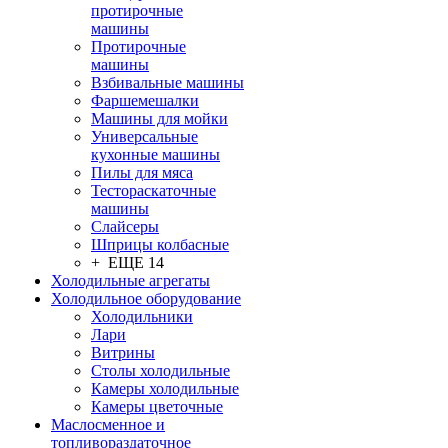
протирочные
машины
Протирочные
машины
Взбивальные машины
Фаршемешалки
Машины для мойки
Универсальные
кухонные машины
Пилы для мяса
Тестораскаточные
машины
Слайсеры
Шприцы колбасные
+ ЕЩЕ 14
Холодильные агрегаты
Холодильное оборудование
Холодильники
Лари
Витрины
Столы холодильные
Камеры холодильные
Камеры цветочные
Маслосменное и
топливораздаточное