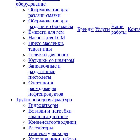
оборудование
Оборудование для
раздачи смазки
Оборудование для
раздачи и сбор масла
Наши
Бренды
Услуги
Конт
Ёмкости для гсм
работы
Насосы для ГСМ
Пресс-масленки,
тавотницы
Тележки для бочек
Катушки со шлангом
Заправочные и
раздаточные
пистолеты
Счетчики и
расходомеры
нефтепродуктов
Трубопроводная арматура
Гидрозатворы
Вставки и патрубки
компенсационные
Конденсатоотводчики
Регуляторы
температуры воды
Холодильники отбора