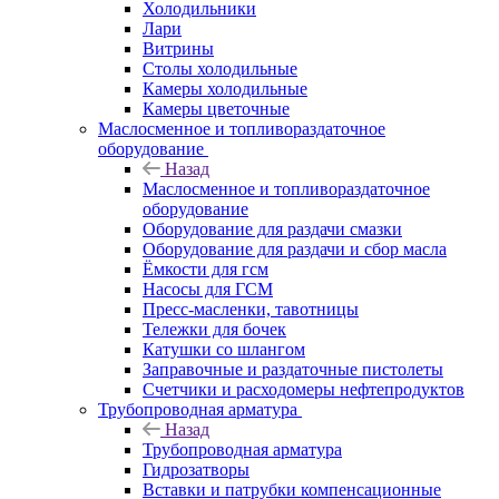
Холодильники
Лари
Витрины
Столы холодильные
Камеры холодильные
Камеры цветочные
Маслосменное и топливораздаточное
оборудование
Назад
Маслосменное и топливораздаточное
оборудование
Оборудование для раздачи смазки
Оборудование для раздачи и сбор масла
Ёмкости для гсм
Насосы для ГСМ
Пресс-масленки, тавотницы
Тележки для бочек
Катушки со шлангом
Заправочные и раздаточные пистолеты
Счетчики и расходомеры нефтепродуктов
Трубопроводная арматура
Назад
Трубопроводная арматура
Гидрозатворы
Вставки и патрубки компенсационные