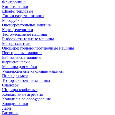
Фритюрницы
Кипятильники
Шкафы тепловые
Линии раздачи питания
Мясорубки
Овощерезательные машины
Картофелечистки
Тестомесильные машины
Рыбоочистительные машины
Мясорыхлители
Овощерезательно-протирочные машины
Протирочные машины
Взбивальные машины
Фаршемешалки
Машины для мойки
Универсальные кухонные машины
Пилы для мяса
Тестораскаточные машины
Слайсеры
Шприцы колбасные
Холодильные агрегаты
Холодильное оборудование
Холодильники
Лари
Витрины