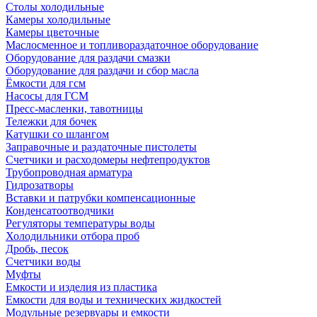
Столы холодильные
Камеры холодильные
Камеры цветочные
Маслосменное и топливораздаточное оборудование
Оборудование для раздачи смазки
Оборудование для раздачи и сбор масла
Ёмкости для гсм
Насосы для ГСМ
Пресс-масленки, тавотницы
Тележки для бочек
Катушки со шлангом
Заправочные и раздаточные пистолеты
Счетчики и расходомеры нефтепродуктов
Трубопроводная арматура
Гидрозатворы
Вставки и патрубки компенсационные
Конденсатоотводчики
Регуляторы температуры воды
Холодильники отбора проб
Дробь, песок
Счетчики воды
Муфты
Емкости и изделия из пластика
Емкости для воды и технических жидкостей
Модульные резервуары и емкости