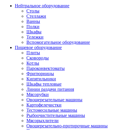
Нейтральное оборудование
Столы
Стеллажи
Ванны
Полки
Шкафы
Тележки
Вспомогательное оборудование
Пищевое оборудование
Плиты
Сковороды
Котлы
Пароконвектоматы
Фритюрницы
Кипятильники
Шкафы тепловые
Линии раздачи питания
Мясорубки
Овощерезательные машины
Картофелечистки
Тестомесильные машины
Рыбоочистительные машины
Мясорыхлители
Овощерезательно-протирочные машины