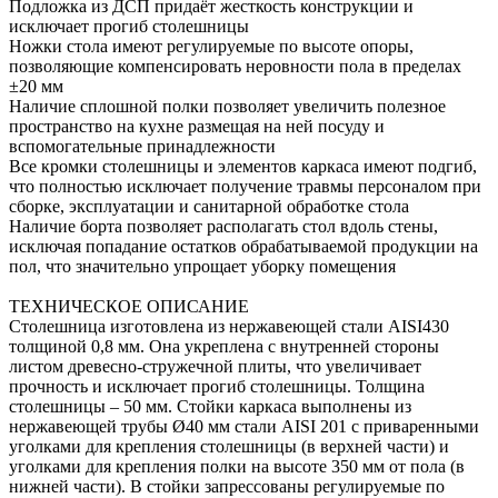
Подложка из ДСП придаёт жесткость конструкции и
исключает прогиб столешницы
Ножки стола имеют регулируемые по высоте опоры,
позволяющие компенсировать неровности пола в пределах
±20 мм
Наличие сплошной полки позволяет увеличить полезное
пространство на кухне размещая на ней посуду и
вспомогательные принадлежности
Все кромки столешницы и элементов каркаса имеют подгиб,
что полностью исключает получение травмы персоналом при
сборке, эксплуатации и санитарной обработке стола
Наличие борта позволяет располагать стол вдоль стены,
исключая попадание остатков обрабатываемой продукции на
пол, что значительно упрощает уборку помещения
ТЕХНИЧЕСКОЕ ОПИСАНИЕ
Столешница изготовлена из нержавеющей стали AISI430
толщиной 0,8 мм. Она укреплена с внутренней стороны
листом древесно-стружечной плиты, что увеличивает
прочность и исключает прогиб столешницы. Толщина
столешницы – 50 мм. Стойки каркаса выполнены из
нержавеющей трубы Ø40 мм стали AISI 201 с приваренными
уголками для крепления столешницы (в верхней части) и
уголками для крепления полки на высоте 350 мм от пола (в
нижней части). В стойки запрессованы регулируемые по