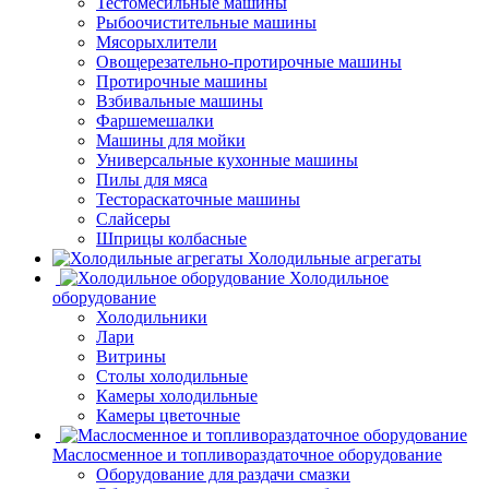
Тестомесильные машины
Рыбоочистительные машины
Мясорыхлители
Овощерезательно-протирочные машины
Протирочные машины
Взбивальные машины
Фаршемешалки
Машины для мойки
Универсальные кухонные машины
Пилы для мяса
Тестораскаточные машины
Слайсеры
Шприцы колбасные
Холодильные агрегаты
Холодильное
оборудование
Холодильники
Лари
Витрины
Столы холодильные
Камеры холодильные
Камеры цветочные
Маслосменное и топливораздаточное оборудование
Оборудование для раздачи смазки