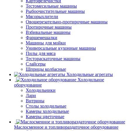
Картофелечистки
Тестомесильные машины
Рыбоочистительные машины
Мясорыхлители
Овощерезательно-протирочные машины
Протирочные машины
Взбивальные машины
Фаршемешалки
Машины для мойки
Универсальные кухонные машины
Пилы для мяса
Тестораскаточные машины
Слайсеры
Шприцы колбасные
Холодильные агрегаты
Холодильное
оборудование
Холодильники
Лари
Витрины
Столы холодильные
Камеры холодильные
Камеры цветочные
Маслосменное и топливораздаточное оборудование