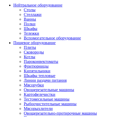
Нейтральное оборудование
Столы
Стеллажи
Ванны
Полки
Шкафы
Тележки
Вспомогательное оборудование
Пищевое оборудование
Плиты
Сковороды
Котлы
Пароконвектоматы
Фритюрницы
Кипятильники
Шкафы тепловые
Линии раздачи питания
Мясорубки
Овощерезательные машины
Картофелечистки
Тестомесильные машины
Рыбоочистительные машины
Мясорыхлители
Овощерезательно-протирочные машины