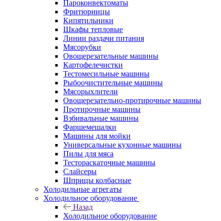
Пароконвектоматы
Фритюрницы
Кипятильники
Шкафы тепловые
Линии раздачи питания
Мясорубки
Овощерезательные машины
Картофелечистки
Тестомесильные машины
Рыбоочистительные машины
Мясорыхлители
Овощерезательно-протирочные машины
Протирочные машины
Взбивальные машины
Фаршемешалки
Машины для мойки
Универсальные кухонные машины
Пилы для мяса
Тестораскаточные машины
Слайсеры
Шприцы колбасные
Холодильные агрегаты
Холодильное оборудование
Назад
Холодильное оборудование