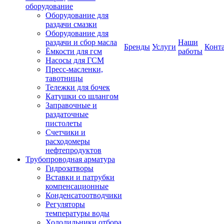
оборудование
Оборудование для
раздачи смазки
Оборудование для
раздачи и сбор масла
Наши
Бренды
Услуги
Конт
Ёмкости для гсм
работы
Насосы для ГСМ
Пресс-масленки,
тавотницы
Тележки для бочек
Катушки со шлангом
Заправочные и
раздаточные
пистолеты
Счетчики и
расходомеры
нефтепродуктов
Трубопроводная арматура
Гидрозатворы
Вставки и патрубки
компенсационные
Конденсатоотводчики
Регуляторы
температуры воды
Холодильники отбора