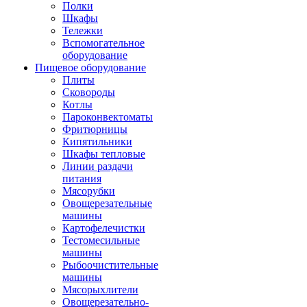
Полки
Шкафы
Тележки
Вспомогательное
оборудование
Пищевое оборудование
Плиты
Сковороды
Котлы
Пароконвектоматы
Фритюрницы
Кипятильники
Шкафы тепловые
Линии раздачи
питания
Мясорубки
Овощерезательные
машины
Картофелечистки
Тестомесильные
машины
Рыбоочистительные
машины
Мясорыхлители
Овощерезательно-