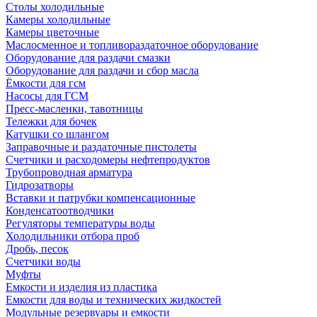
Столы холодильные
Камеры холодильные
Камеры цветочные
Маслосменное и топливораздаточное оборудование
Оборудование для раздачи смазки
Оборудование для раздачи и сбор масла
Ёмкости для гсм
Насосы для ГСМ
Пресс-масленки, тавотницы
Тележки для бочек
Катушки со шлангом
Заправочные и раздаточные пистолеты
Счетчики и расходомеры нефтепродуктов
Трубопроводная арматура
Гидрозатворы
Вставки и патрубки компенсационные
Конденсатоотводчики
Регуляторы температуры воды
Холодильники отбора проб
Дробь, песок
Счетчики воды
Муфты
Емкости и изделия из пластика
Емкости для воды и технических жидкостей
Модульные резервуары и емкости