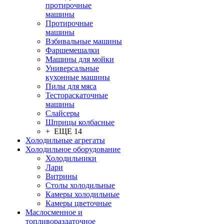
протирочные
машины
Протирочные
машины
Взбивальные машины
Фаршемешалки
Машины для мойки
Универсальные
кухонные машины
Пилы для мяса
Тестораскаточные
машины
Слайсеры
Шприцы колбасные
+ ЕЩЕ 14
Холодильные агрегаты
Холодильное оборудование
Холодильники
Лари
Витрины
Столы холодильные
Камеры холодильные
Камеры цветочные
Маслосменное и
топливораздаточное