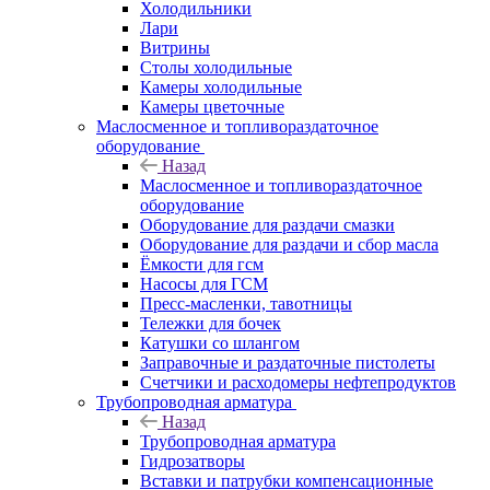
Холодильники
Лари
Витрины
Столы холодильные
Камеры холодильные
Камеры цветочные
Маслосменное и топливораздаточное
оборудование
Назад
Маслосменное и топливораздаточное
оборудование
Оборудование для раздачи смазки
Оборудование для раздачи и сбор масла
Ёмкости для гсм
Насосы для ГСМ
Пресс-масленки, тавотницы
Тележки для бочек
Катушки со шлангом
Заправочные и раздаточные пистолеты
Счетчики и расходомеры нефтепродуктов
Трубопроводная арматура
Назад
Трубопроводная арматура
Гидрозатворы
Вставки и патрубки компенсационные