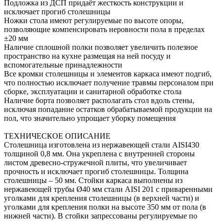
Подложка из ДСП придаёт жесткость конструкции и
исключает прогиб столешницы
Ножки стола имеют регулируемые по высоте опоры,
позволяющие компенсировать неровности пола в пределах
±20 мм
Наличие сплошной полки позволяет увеличить полезное
пространство на кухне размещая на ней посуду и
вспомогательные принадлежности
Все кромки столешницы и элементов каркаса имеют подгиб,
что полностью исключает получение травмы персоналом при
сборке, эксплуатации и санитарной обработке стола
Наличие борта позволяет располагать стол вдоль стены,
исключая попадание остатков обрабатываемой продукции на
пол, что значительно упрощает уборку помещения
ТЕХНИЧЕСКОЕ ОПИСАНИЕ
Столешница изготовлена из нержавеющей стали AISI430
толщиной 0,8 мм. Она укреплена с внутренней стороны
листом древесно-стружечной плиты, что увеличивает
прочность и исключает прогиб столешницы. Толщина
столешницы – 50 мм. Стойки каркаса выполнены из
нержавеющей трубы Ø40 мм стали AISI 201 с приваренными
уголками для крепления столешницы (в верхней части) и
уголками для крепления полки на высоте 350 мм от пола (в
нижней части). В стойки запрессованы регулируемые по