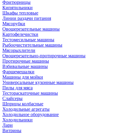
Фритюрницы
Кипятильники
Шкафы тепловые
Линии раздачи питания
Мясорубки
Овощерезательные машины
Картофелечистки
Тестомесильные машины
Рыбоочистительные машины
Мясорыхлители
Овощерезательно-протирочные машины
Протирочные машины
Взбивальные машины
Фаршемешалки
Машины для мойки
Универсальные кухонные машины
Пилы для мяса
Тестораскаточные машины
Слайсеры
Шприцы колбасные
Холодильные агрегаты
Холодильное оборудование
Холодильники
Лари
Витрины