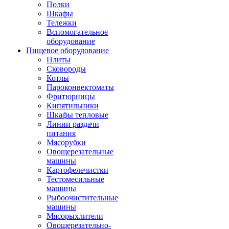
Полки
Шкафы
Тележки
Вспомогательное
оборудование
Пищевое оборудование
Плиты
Сковороды
Котлы
Пароконвектоматы
Фритюрницы
Кипятильники
Шкафы тепловые
Линии раздачи
питания
Мясорубки
Овощерезательные
машины
Картофелечистки
Тестомесильные
машины
Рыбоочистительные
машины
Мясорыхлители
Овощерезательно-