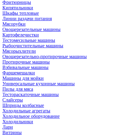
Фритюрницы
Кипятильники
Шкафы тепловые
Линии раздачи питания
Мясорубки
Овощерезательные машины
Картофелечистки
Тестомесильные машины
Рыбоочистительные машины
Мясорыхлители
Овощерезательно-протирочные машины
Протирочные машины
Взбивальные машины
Фаршемешалки
Машины для мойки
Универсальные кухонные машины
Пилы для мяса
Тестораскаточные машины
Слайсеры
Шприцы колбасные
Холодильные агрегаты
Холодильное оборудование
Холодильники
Лари
Витрины