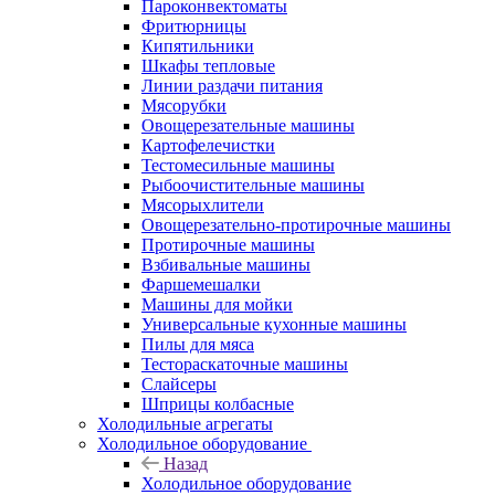
Пароконвектоматы
Фритюрницы
Кипятильники
Шкафы тепловые
Линии раздачи питания
Мясорубки
Овощерезательные машины
Картофелечистки
Тестомесильные машины
Рыбоочистительные машины
Мясорыхлители
Овощерезательно-протирочные машины
Протирочные машины
Взбивальные машины
Фаршемешалки
Машины для мойки
Универсальные кухонные машины
Пилы для мяса
Тестораскаточные машины
Слайсеры
Шприцы колбасные
Холодильные агрегаты
Холодильное оборудование
Назад
Холодильное оборудование