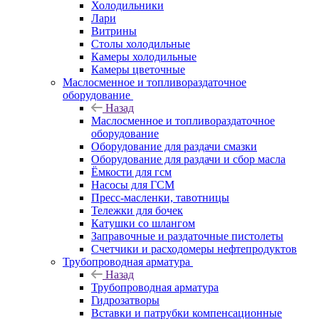
Холодильники
Лари
Витрины
Столы холодильные
Камеры холодильные
Камеры цветочные
Маслосменное и топливораздаточное
оборудование
Назад
Маслосменное и топливораздаточное
оборудование
Оборудование для раздачи смазки
Оборудование для раздачи и сбор масла
Ёмкости для гсм
Насосы для ГСМ
Пресс-масленки, тавотницы
Тележки для бочек
Катушки со шлангом
Заправочные и раздаточные пистолеты
Счетчики и расходомеры нефтепродуктов
Трубопроводная арматура
Назад
Трубопроводная арматура
Гидрозатворы
Вставки и патрубки компенсационные