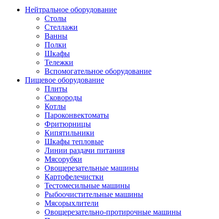
Нейтральное оборудование
Столы
Стеллажи
Ванны
Полки
Шкафы
Тележки
Вспомогательное оборудование
Пищевое оборудование
Плиты
Сковороды
Котлы
Пароконвектоматы
Фритюрницы
Кипятильники
Шкафы тепловые
Линии раздачи питания
Мясорубки
Овощерезательные машины
Картофелечистки
Тестомесильные машины
Рыбоочистительные машины
Мясорыхлители
Овощерезательно-протирочные машины