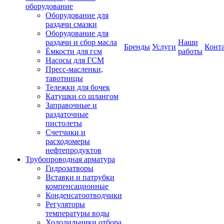
оборудование
Оборудование для
раздачи смазки
Оборудование для
раздачи и сбор масла
Наши
Бренды
Услуги
Конт
Ёмкости для гсм
работы
Насосы для ГСМ
Пресс-масленки,
тавотницы
Тележки для бочек
Катушки со шлангом
Заправочные и
раздаточные
пистолеты
Счетчики и
расходомеры
нефтепродуктов
Трубопроводная арматура
Гидрозатворы
Вставки и патрубки
компенсационные
Конденсатоотводчики
Регуляторы
температуры воды
Холодильники отбора