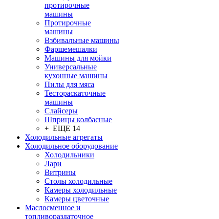
протирочные
машины
Протирочные
машины
Взбивальные машины
Фаршемешалки
Машины для мойки
Универсальные
кухонные машины
Пилы для мяса
Тестораскаточные
машины
Слайсеры
Шприцы колбасные
+ ЕЩЕ 14
Холодильные агрегаты
Холодильное оборудование
Холодильники
Лари
Витрины
Столы холодильные
Камеры холодильные
Камеры цветочные
Маслосменное и
топливораздаточное