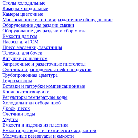
Столы холодильные
Камеры холодильные
Камеры цветочные
Маслосменное и топливораздаточное оборудование
Оборудование для раздачи смазки
Оборудование для раздачи и сбор масла
Ёмкости для гсм
Насосы для ГСМ
Пресс-масленки, тавотницы
Тележки для бочек
Катушки со шлангом
Заправочные и раздаточные пистолеты
Счетчики и расходомеры нефтепродуктов
Трубопроводная арматура
Гидрозатворы
Вставки и патрубки компенсационные
Конденсатоотводчики
Регуляторы температуры воды
Холодильники отбора проб
Дробь, песок
Счетчики воды
Муфты
Емкости и изделия из пластика
Емкости для воды и технических жидкостей
Модульные резервуары и емкости