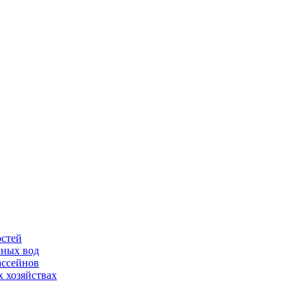
остей
чных вод
ассейнов
 хозяйствах