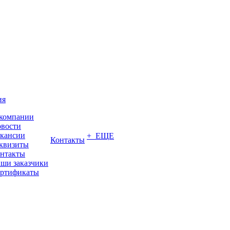
ия
компании
вости
кансии
+ ЕЩЕ
Контакты
квизиты
нтакты
ши заказчики
ртификаты