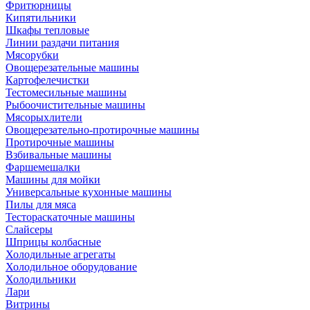
Фритюрницы
Кипятильники
Шкафы тепловые
Линии раздачи питания
Мясорубки
Овощерезательные машины
Картофелечистки
Тестомесильные машины
Рыбоочистительные машины
Мясорыхлители
Овощерезательно-протирочные машины
Протирочные машины
Взбивальные машины
Фаршемешалки
Машины для мойки
Универсальные кухонные машины
Пилы для мяса
Тестораскаточные машины
Слайсеры
Шприцы колбасные
Холодильные агрегаты
Холодильное оборудование
Холодильники
Лари
Витрины