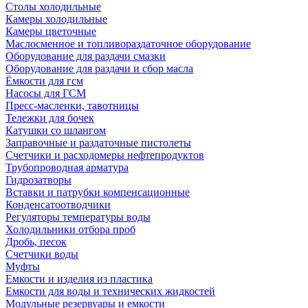
Столы холодильные
Камеры холодильные
Камеры цветочные
Маслосменное и топливораздаточное оборудование
Оборудование для раздачи смазки
Оборудование для раздачи и сбор масла
Ёмкости для гсм
Насосы для ГСМ
Пресс-масленки, тавотницы
Тележки для бочек
Катушки со шлангом
Заправочные и раздаточные пистолеты
Счетчики и расходомеры нефтепродуктов
Трубопроводная арматура
Гидрозатворы
Вставки и патрубки компенсационные
Конденсатоотводчики
Регуляторы температуры воды
Холодильники отбора проб
Дробь, песок
Счетчики воды
Муфты
Емкости и изделия из пластика
Емкости для воды и технических жидкостей
Модульные резервуары и емкости