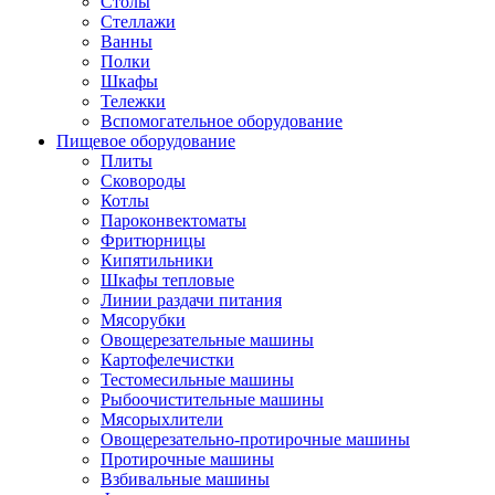
Столы
Стеллажи
Ванны
Полки
Шкафы
Тележки
Вспомогательное оборудование
Пищевое оборудование
Плиты
Сковороды
Котлы
Пароконвектоматы
Фритюрницы
Кипятильники
Шкафы тепловые
Линии раздачи питания
Мясорубки
Овощерезательные машины
Картофелечистки
Тестомесильные машины
Рыбоочистительные машины
Мясорыхлители
Овощерезательно-протирочные машины
Протирочные машины
Взбивальные машины