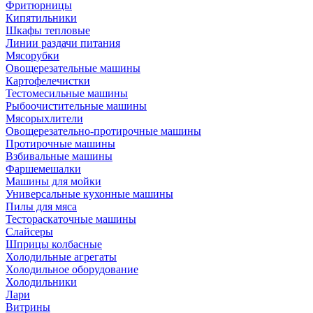
Фритюрницы
Кипятильники
Шкафы тепловые
Линии раздачи питания
Мясорубки
Овощерезательные машины
Картофелечистки
Тестомесильные машины
Рыбоочистительные машины
Мясорыхлители
Овощерезательно-протирочные машины
Протирочные машины
Взбивальные машины
Фаршемешалки
Машины для мойки
Универсальные кухонные машины
Пилы для мяса
Тестораскаточные машины
Слайсеры
Шприцы колбасные
Холодильные агрегаты
Холодильное оборудование
Холодильники
Лари
Витрины