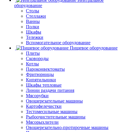
Нейтральное
оборудование
Столы
Стеллажи
Ванны
Полки
Шкафы
Тележки
Вспомогательное оборудование
Пищевое оборудование
Плиты
Сковороды
Котлы
Пароконвектоматы
Фритюрницы
Кипятильники
Шкафы тепловые
Линии раздачи питания
Мясорубки
Овощерезательные машины
Картофелечистки
Тестомесильные машины
Рыбоочистительные машины
Мясорыхлители
Овощерезательно-протирочные машины