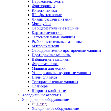
Пароконвектоматы
Фритюрницы
Кипятильники
Шкафы тепловые
Линии раздачи питания
Мясорубки
Овощерезательные машины
Картофелечистки
Тестомесильные машины
Рыбоочистительные машины
Мясорыхлители
Овощерезательно-протирочные машины
Протирочные машины
Взбивальные машины
Фаршемешалки
Машины для мойки
Универсальные кухонные машины
Пилы для мяса
Тестораскаточные машины
Слайсеры
Шприцы колбасные
Холодильные агрегаты
Холодильное оборудование
Назад
Холодильное оборудование