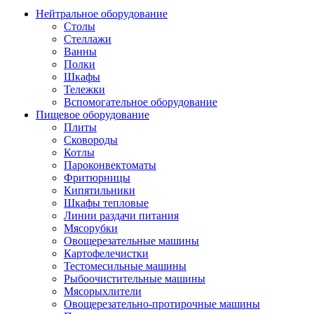
Нейтральное оборудование
Столы
Стеллажи
Ванны
Полки
Шкафы
Тележки
Вспомогательное оборудование
Пищевое оборудование
Плиты
Сковороды
Котлы
Пароконвектоматы
Фритюрницы
Кипятильники
Шкафы тепловые
Линии раздачи питания
Мясорубки
Овощерезательные машины
Картофелечистки
Тестомесильные машины
Рыбоочистительные машины
Мясорыхлители
Овощерезательно-протирочные машины