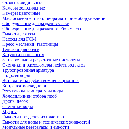
Столы холодильные
Камеры холодильные
Камеры цветочные
Маслосменное и топливораздаточное оборудование
Оборудование для раздачи смазки
Оборудование для раздачи и сбор масла
Ёмкости для гсм
Насосы для ГСМ
Пресс-масленки, тавотницы
Тележки для бочек
Катушки со шлангом
Заправочные и раздаточные пистолеты
Счетчики и расходомеры нефтепродуктов
Трубопроводная арматура
Гидрозатворы
Вставки и патрубки компенсационные
Конденсатоотводчики
Регуляторы температуры воды
Холодильники отбора проб
Дробь, песок
Счетчики воды
Муфты
Емкости и изделия из пластика
Емкости для воды и технических жидкостей
Модульные резервуары и емкости