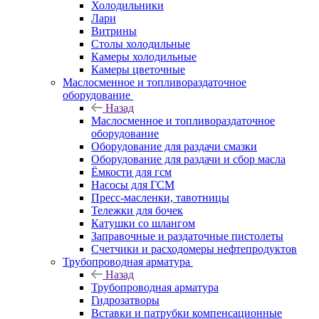
Холодильники
Лари
Витрины
Столы холодильные
Камеры холодильные
Камеры цветочные
Маслосменное и топливораздаточное
оборудование
Назад
Маслосменное и топливораздаточное
оборудование
Оборудование для раздачи смазки
Оборудование для раздачи и сбор масла
Ёмкости для гсм
Насосы для ГСМ
Пресс-масленки, тавотницы
Тележки для бочек
Катушки со шлангом
Заправочные и раздаточные пистолеты
Счетчики и расходомеры нефтепродуктов
Трубопроводная арматура
Назад
Трубопроводная арматура
Гидрозатворы
Вставки и патрубки компенсационные