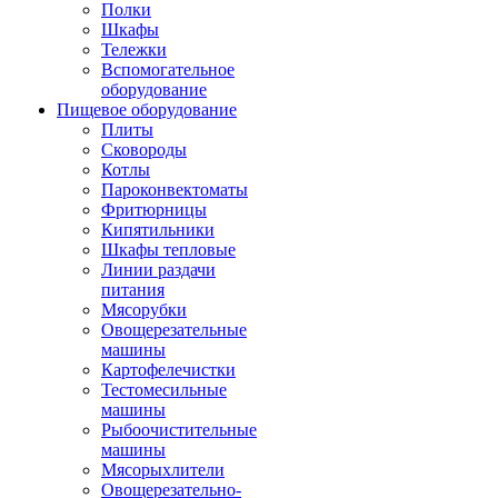
Полки
Шкафы
Тележки
Вспомогательное
оборудование
Пищевое оборудование
Плиты
Сковороды
Котлы
Пароконвектоматы
Фритюрницы
Кипятильники
Шкафы тепловые
Линии раздачи
питания
Мясорубки
Овощерезательные
машины
Картофелечистки
Тестомесильные
машины
Рыбоочистительные
машины
Мясорыхлители
Овощерезательно-