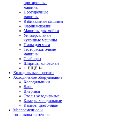
протирочные
машины
Протирочные
машины
Взбивальные машины
Фаршемешалки
Машины для мойки
Универсальные
кухонные машины
Пилы для мяса
Тестораскаточные
машины
Слайсеры
Шприцы колбасные
+ ЕЩЕ 14
Холодильные агрегаты
Холодильное оборудование
Холодильники
Лари
Витрины
Столы холодильные
Камеры холодильные
Камеры цветочные
Маслосменное и
топливораздаточное