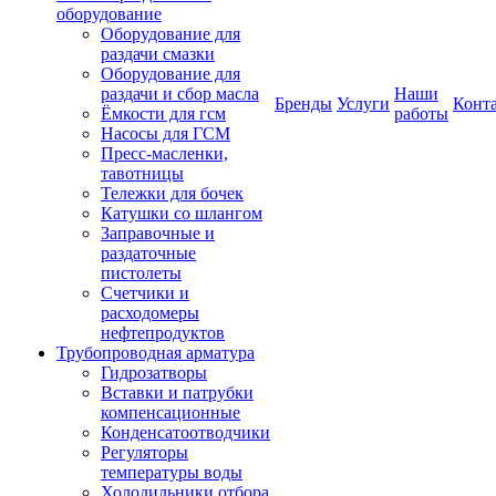
оборудование
Оборудование для
раздачи смазки
Оборудование для
раздачи и сбор масла
Наши
Бренды
Услуги
Конт
Ёмкости для гсм
работы
Насосы для ГСМ
Пресс-масленки,
тавотницы
Тележки для бочек
Катушки со шлангом
Заправочные и
раздаточные
пистолеты
Счетчики и
расходомеры
нефтепродуктов
Трубопроводная арматура
Гидрозатворы
Вставки и патрубки
компенсационные
Конденсатоотводчики
Регуляторы
температуры воды
Холодильники отбора