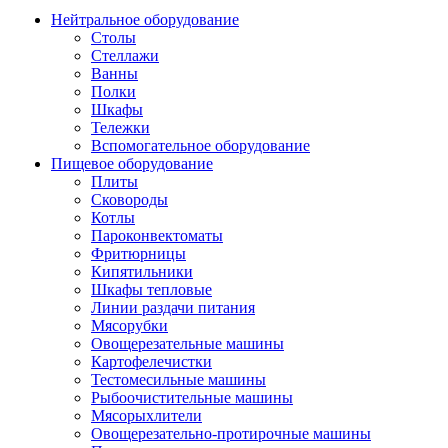
Нейтральное оборудование
Столы
Стеллажи
Ванны
Полки
Шкафы
Тележки
Вспомогательное оборудование
Пищевое оборудование
Плиты
Сковороды
Котлы
Пароконвектоматы
Фритюрницы
Кипятильники
Шкафы тепловые
Линии раздачи питания
Мясорубки
Овощерезательные машины
Картофелечистки
Тестомесильные машины
Рыбоочистительные машины
Мясорыхлители
Овощерезательно-протирочные машины