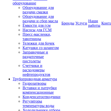
оборудование
Оборудование для
раздачи смазки
Оборудование для
раздачи и сбор масла
Наши
Бренды
Услуги
Конт
Ёмкости для гсм
работы
Насосы для ГСМ
Пресс-масленки,
тавотницы
Тележки для бочек
Катушки со шлангом
Заправочные и
раздаточные
пистолеты
Счетчики и
расходомеры
нефтепродуктов
Трубопроводная арматура
Гидрозатворы
Вставки и патрубки
компенсационные
Конденсатоотводчики
Регуляторы
температуры воды
Холодильники отбора