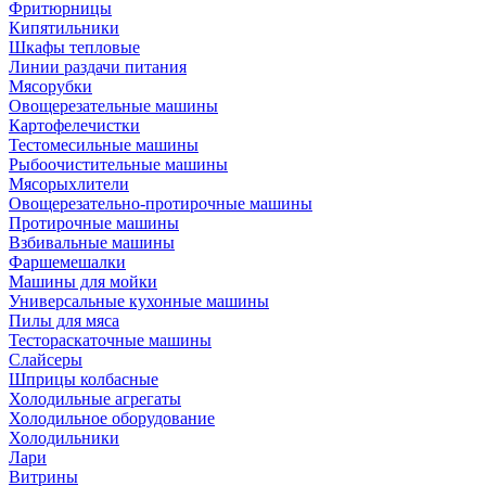
Фритюрницы
Кипятильники
Шкафы тепловые
Линии раздачи питания
Мясорубки
Овощерезательные машины
Картофелечистки
Тестомесильные машины
Рыбоочистительные машины
Мясорыхлители
Овощерезательно-протирочные машины
Протирочные машины
Взбивальные машины
Фаршемешалки
Машины для мойки
Универсальные кухонные машины
Пилы для мяса
Тестораскаточные машины
Слайсеры
Шприцы колбасные
Холодильные агрегаты
Холодильное оборудование
Холодильники
Лари
Витрины