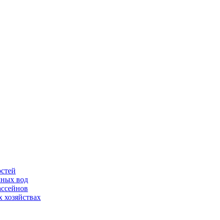
остей
чных вод
ассейнов
 хозяйствах