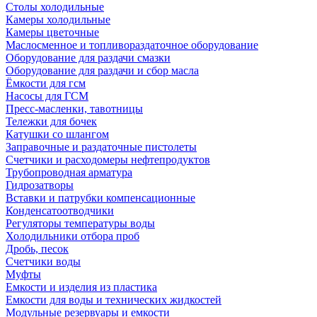
Столы холодильные
Камеры холодильные
Камеры цветочные
Маслосменное и топливораздаточное оборудование
Оборудование для раздачи смазки
Оборудование для раздачи и сбор масла
Ёмкости для гсм
Насосы для ГСМ
Пресс-масленки, тавотницы
Тележки для бочек
Катушки со шлангом
Заправочные и раздаточные пистолеты
Счетчики и расходомеры нефтепродуктов
Трубопроводная арматура
Гидрозатворы
Вставки и патрубки компенсационные
Конденсатоотводчики
Регуляторы температуры воды
Холодильники отбора проб
Дробь, песок
Счетчики воды
Муфты
Емкости и изделия из пластика
Емкости для воды и технических жидкостей
Модульные резервуары и емкости