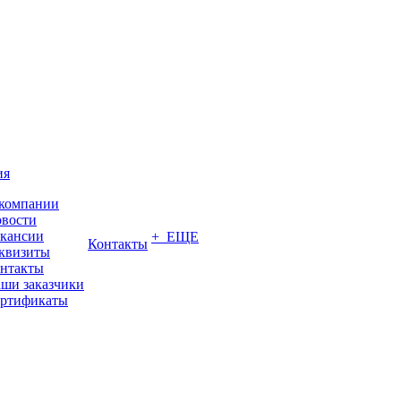
ия
компании
вости
кансии
+ ЕЩЕ
Контакты
квизиты
нтакты
ши заказчики
ртификаты