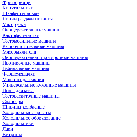
Фритюрницы
Кипятильники
Шкафы тепловые
Линии раздачи питания
Мясорубки
Овощерезательные машины
Картофелечистки
Тестомесильные машины
Рыбоочистительные машины
Мясорыхлители
Овощерезательно-протирочные машины
Протирочные машины
Взбивальные машины
Фаршемешалки
Машины для мойки
Универсальные кухонные машины
Пилы для мяса
Тестораскаточные машины
Слайсеры
Шприцы колбасные
Холодильные агрегаты
Холодильное оборудование
Холодильники
Лари
Витрины