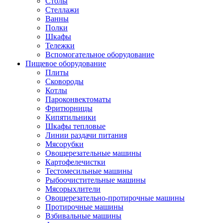
Столы
Стеллажи
Ванны
Полки
Шкафы
Тележки
Вспомогательное оборудование
Пищевое оборудование
Плиты
Сковороды
Котлы
Пароконвектоматы
Фритюрницы
Кипятильники
Шкафы тепловые
Линии раздачи питания
Мясорубки
Овощерезательные машины
Картофелечистки
Тестомесильные машины
Рыбоочистительные машины
Мясорыхлители
Овощерезательно-протирочные машины
Протирочные машины
Взбивальные машины