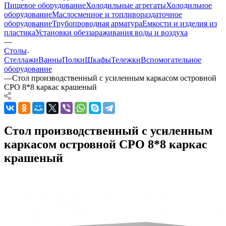
Пищевое оборудование
Холодильные агрегаты
Холодильное
оборудование
Маслосменное и топливораздаточное
оборудование
Трубопроводная арматура
Емкости и изделия из
пластика
Установки обеззараживания воды и воздуха
—
Столы
Стеллажи
Ванны
Полки
Шкафы
Тележки
Вспомогательное
оборудование
—
Стол производственный с усиленным каркасом островной
СРО 8*8 каркас крашеный
Стол производственный с усиленным
каркасом островной СРО 8*8 каркас
крашеный