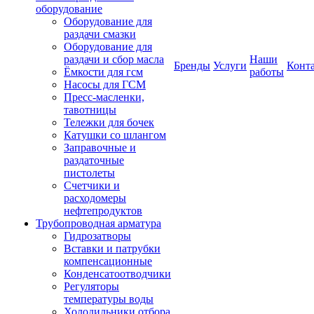
оборудование
Оборудование для
раздачи смазки
Оборудование для
раздачи и сбор масла
Наши
Бренды
Услуги
Конт
Ёмкости для гсм
работы
Насосы для ГСМ
Пресс-масленки,
тавотницы
Тележки для бочек
Катушки со шлангом
Заправочные и
раздаточные
пистолеты
Счетчики и
расходомеры
нефтепродуктов
Трубопроводная арматура
Гидрозатворы
Вставки и патрубки
компенсационные
Конденсатоотводчики
Регуляторы
температуры воды
Холодильники отбора