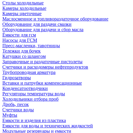
Столы холодильные
Камеры холодильные
Камеры цветочные
Маслосменное и топливораздаточное оборудование
Оборудование для раздачи смазки
Оборудование для раздачи и сбор масла
Ёмкости для гсм
Насосы для ГСМ
Пресс-масленки, тавотницы
Тележки для бочек
Катушки со шлангом
Заправочные и раздаточные пистолеты
Счетчики и расходомеры нефтепродуктов
Трубопроводная арматура
Гидрозатворы
Вставки и патрубки компенсационные
Конденсатоотводчики
Регуляторы температуры воды
Холодильники отбора проб
Дробь, песок
Счетчики воды
Муфты
Емкости и изделия из пластика
Емкости для воды и технических жидкостей
Модульные резервуары и емкости