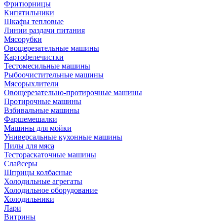
Фритюрницы
Кипятильники
Шкафы тепловые
Линии раздачи питания
Мясорубки
Овощерезательные машины
Картофелечистки
Тестомесильные машины
Рыбоочистительные машины
Мясорыхлители
Овощерезательно-протирочные машины
Протирочные машины
Взбивальные машины
Фаршемешалки
Машины для мойки
Универсальные кухонные машины
Пилы для мяса
Тестораскаточные машины
Слайсеры
Шприцы колбасные
Холодильные агрегаты
Холодильное оборудование
Холодильники
Лари
Витрины