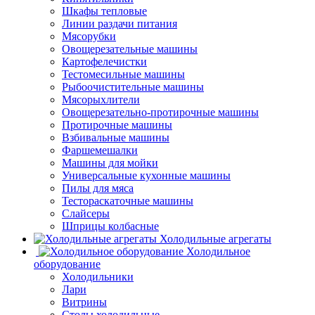
Шкафы тепловые
Линии раздачи питания
Мясорубки
Овощерезательные машины
Картофелечистки
Тестомесильные машины
Рыбоочистительные машины
Мясорыхлители
Овощерезательно-протирочные машины
Протирочные машины
Взбивальные машины
Фаршемешалки
Машины для мойки
Универсальные кухонные машины
Пилы для мяса
Тестораскаточные машины
Слайсеры
Шприцы колбасные
Холодильные агрегаты
Холодильное
оборудование
Холодильники
Лари
Витрины
Столы холодильные