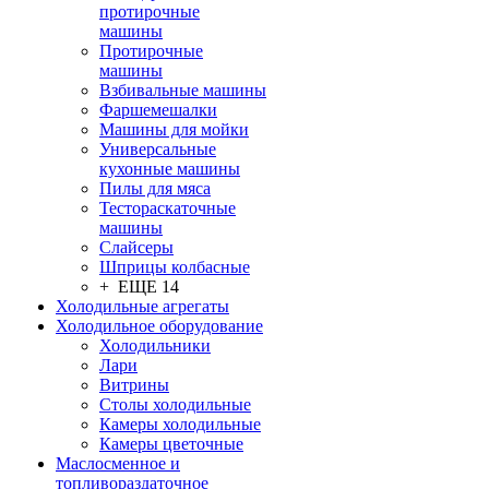
протирочные
машины
Протирочные
машины
Взбивальные машины
Фаршемешалки
Машины для мойки
Универсальные
кухонные машины
Пилы для мяса
Тестораскаточные
машины
Слайсеры
Шприцы колбасные
+ ЕЩЕ 14
Холодильные агрегаты
Холодильное оборудование
Холодильники
Лари
Витрины
Столы холодильные
Камеры холодильные
Камеры цветочные
Маслосменное и
топливораздаточное