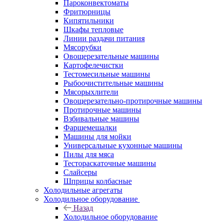
Пароконвектоматы
Фритюрницы
Кипятильники
Шкафы тепловые
Линии раздачи питания
Мясорубки
Овощерезательные машины
Картофелечистки
Тестомесильные машины
Рыбоочистительные машины
Мясорыхлители
Овощерезательно-протирочные машины
Протирочные машины
Взбивальные машины
Фаршемешалки
Машины для мойки
Универсальные кухонные машины
Пилы для мяса
Тестораскаточные машины
Слайсеры
Шприцы колбасные
Холодильные агрегаты
Холодильное оборудование
Назад
Холодильное оборудование