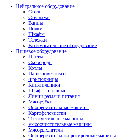
Нейтральное оборудование
Столы
Стеллажи
Ванны
Полки
Шкафы
Тележки
Вспомогательное оборудование
Пищевое оборудование
Плиты
Сковороды
Котлы
Пароконвектоматы
Фритюрницы
Кипятильники
Шкафы тепловые
Линии раздачи питания
Мясорубки
Овощерезательные машины
Картофелечистки
Тестомесильные машины
Рыбоочистительные машины
Мясорыхлители
Овощерезательно-протирочные машины