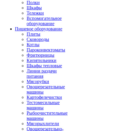
Полки
Шкафы
Тележки
Вспомогательное
оборудование
Пищевое оборудование
Плиты
Сковороды
Котлы
Пароконвектоматы
Фритюрницы
Кипятильники
Шкафы тепловые
Линии раздачи
питания
Мясорубки
Овощерезательные
машины
Картофелечистки
Тестомесильные
машины
Рыбоочистительные
машины
Мясорыхлители
Овощерезательно-