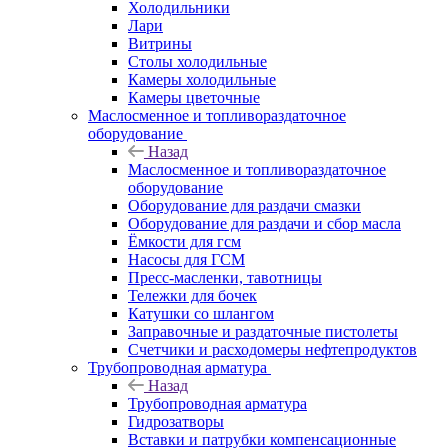
Холодильники
Лари
Витрины
Столы холодильные
Камеры холодильные
Камеры цветочные
Маслосменное и топливораздаточное
оборудование
Назад
Маслосменное и топливораздаточное
оборудование
Оборудование для раздачи смазки
Оборудование для раздачи и сбор масла
Ёмкости для гсм
Насосы для ГСМ
Пресс-масленки, тавотницы
Тележки для бочек
Катушки со шлангом
Заправочные и раздаточные пистолеты
Счетчики и расходомеры нефтепродуктов
Трубопроводная арматура
Назад
Трубопроводная арматура
Гидрозатворы
Вставки и патрубки компенсационные