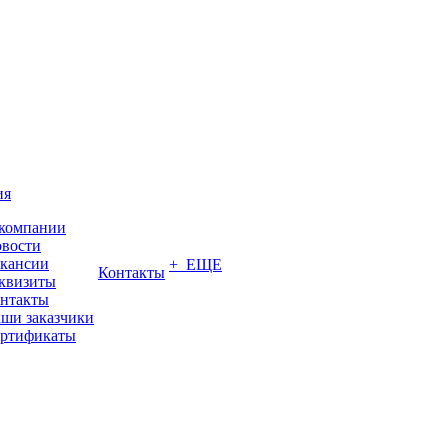
ия
компании
вости
кансии
+ ЕЩЕ
Контакты
квизиты
нтакты
ши заказчики
ртификаты