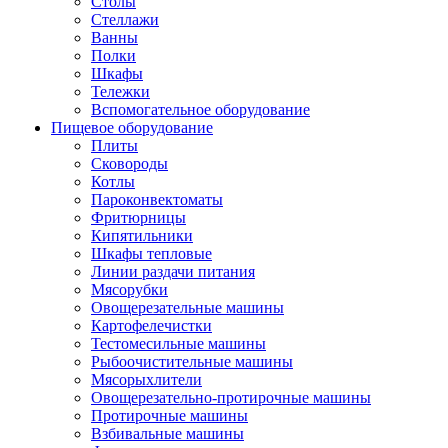
Столы
Стеллажи
Ванны
Полки
Шкафы
Тележки
Вспомогательное оборудование
Пищевое оборудование
Плиты
Сковороды
Котлы
Пароконвектоматы
Фритюрницы
Кипятильники
Шкафы тепловые
Линии раздачи питания
Мясорубки
Овощерезательные машины
Картофелечистки
Тестомесильные машины
Рыбоочистительные машины
Мясорыхлители
Овощерезательно-протирочные машины
Протирочные машины
Взбивальные машины