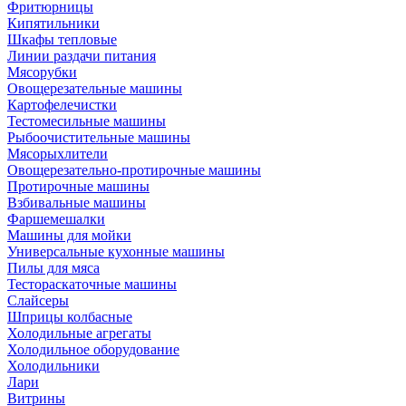
Фритюрницы
Кипятильники
Шкафы тепловые
Линии раздачи питания
Мясорубки
Овощерезательные машины
Картофелечистки
Тестомесильные машины
Рыбоочистительные машины
Мясорыхлители
Овощерезательно-протирочные машины
Протирочные машины
Взбивальные машины
Фаршемешалки
Машины для мойки
Универсальные кухонные машины
Пилы для мяса
Тестораскаточные машины
Слайсеры
Шприцы колбасные
Холодильные агрегаты
Холодильное оборудование
Холодильники
Лари
Витрины