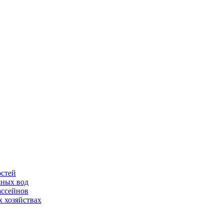
остей
чных вод
ассейнов
 хозяйствах