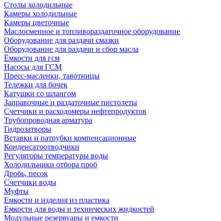
Столы холодильные
Камеры холодильные
Камеры цветочные
Маслосменное и топливораздаточное оборудование
Оборудование для раздачи смазки
Оборудование для раздачи и сбор масла
Ёмкости для гсм
Насосы для ГСМ
Пресс-масленки, тавотницы
Тележки для бочек
Катушки со шлангом
Заправочные и раздаточные пистолеты
Счетчики и расходомеры нефтепродуктов
Трубопроводная арматура
Гидрозатворы
Вставки и патрубки компенсационные
Конденсатоотводчики
Регуляторы температуры воды
Холодильники отбора проб
Дробь, песок
Счетчики воды
Муфты
Емкости и изделия из пластика
Емкости для воды и технических жидкостей
Модульные резервуары и емкости