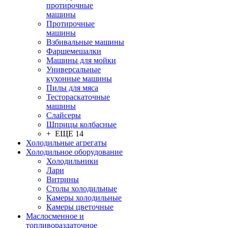
протирочные
машины
Протирочные
машины
Взбивальные машины
Фаршемешалки
Машины для мойки
Универсальные
кухонные машины
Пилы для мяса
Тестораскаточные
машины
Слайсеры
Шприцы колбасные
+ ЕЩЕ 14
Холодильные агрегаты
Холодильное оборудование
Холодильники
Лари
Витрины
Столы холодильные
Камеры холодильные
Камеры цветочные
Маслосменное и
топливораздаточное