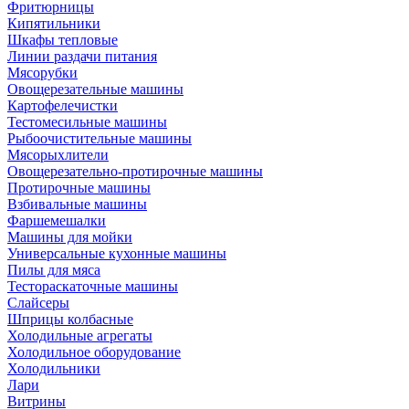
Фритюрницы
Кипятильники
Шкафы тепловые
Линии раздачи питания
Мясорубки
Овощерезательные машины
Картофелечистки
Тестомесильные машины
Рыбоочистительные машины
Мясорыхлители
Овощерезательно-протирочные машины
Протирочные машины
Взбивальные машины
Фаршемешалки
Машины для мойки
Универсальные кухонные машины
Пилы для мяса
Тестораскаточные машины
Слайсеры
Шприцы колбасные
Холодильные агрегаты
Холодильное оборудование
Холодильники
Лари
Витрины