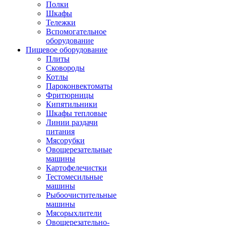
Полки
Шкафы
Тележки
Вспомогательное
оборудование
Пищевое оборудование
Плиты
Сковороды
Котлы
Пароконвектоматы
Фритюрницы
Кипятильники
Шкафы тепловые
Линии раздачи
питания
Мясорубки
Овощерезательные
машины
Картофелечистки
Тестомесильные
машины
Рыбоочистительные
машины
Мясорыхлители
Овощерезательно-