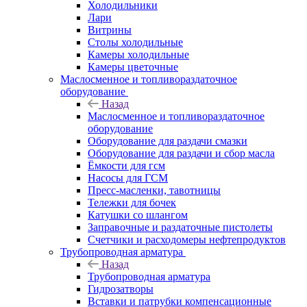
Холодильники
Лари
Витрины
Столы холодильные
Камеры холодильные
Камеры цветочные
Маслосменное и топливораздаточное
оборудование
Назад
Маслосменное и топливораздаточное
оборудование
Оборудование для раздачи смазки
Оборудование для раздачи и сбор масла
Ёмкости для гсм
Насосы для ГСМ
Пресс-масленки, тавотницы
Тележки для бочек
Катушки со шлангом
Заправочные и раздаточные пистолеты
Счетчики и расходомеры нефтепродуктов
Трубопроводная арматура
Назад
Трубопроводная арматура
Гидрозатворы
Вставки и патрубки компенсационные