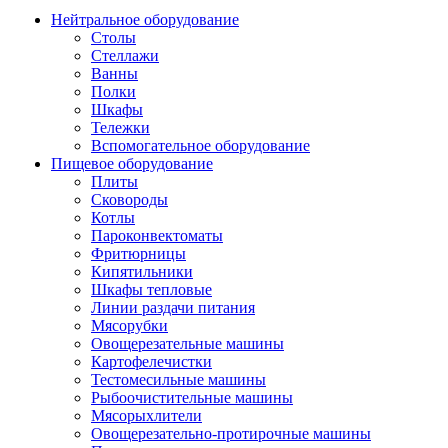
Нейтральное оборудование
Столы
Стеллажи
Ванны
Полки
Шкафы
Тележки
Вспомогательное оборудование
Пищевое оборудование
Плиты
Сковороды
Котлы
Пароконвектоматы
Фритюрницы
Кипятильники
Шкафы тепловые
Линии раздачи питания
Мясорубки
Овощерезательные машины
Картофелечистки
Тестомесильные машины
Рыбоочистительные машины
Мясорыхлители
Овощерезательно-протирочные машины