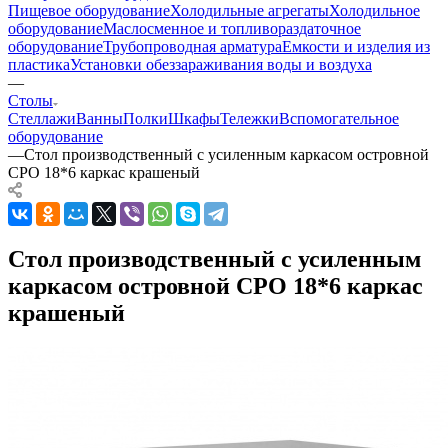
Пищевое оборудование
Холодильные агрегаты
Холодильное
оборудование
Маслосменное и топливораздаточное
оборудование
Трубопроводная арматура
Емкости и изделия из
пластика
Установки обеззараживания воды и воздуха
—
Столы
Стеллажи
Ванны
Полки
Шкафы
Тележки
Вспомогательное
оборудование
—
Стол производственный с усиленным каркасом островной
СРО 18*6 каркас крашеный
Стол производственный с усиленным
каркасом островной СРО 18*6 каркас
крашеный