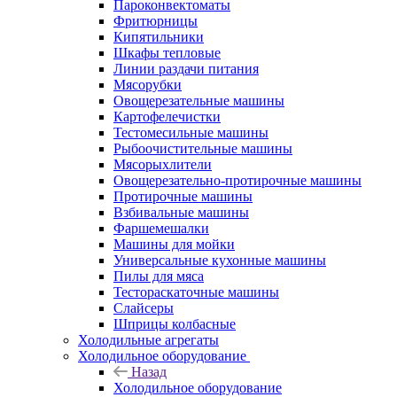
Пароконвектоматы
Фритюрницы
Кипятильники
Шкафы тепловые
Линии раздачи питания
Мясорубки
Овощерезательные машины
Картофелечистки
Тестомесильные машины
Рыбоочистительные машины
Мясорыхлители
Овощерезательно-протирочные машины
Протирочные машины
Взбивальные машины
Фаршемешалки
Машины для мойки
Универсальные кухонные машины
Пилы для мяса
Тестораскаточные машины
Слайсеры
Шприцы колбасные
Холодильные агрегаты
Холодильное оборудование
Назад
Холодильное оборудование