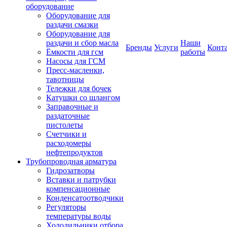
оборудование
Оборудование для
раздачи смазки
Оборудование для
раздачи и сбор масла
Наши
Бренды
Услуги
Конт
Ёмкости для гсм
работы
Насосы для ГСМ
Пресс-масленки,
тавотницы
Тележки для бочек
Катушки со шлангом
Заправочные и
раздаточные
пистолеты
Счетчики и
расходомеры
нефтепродуктов
Трубопроводная арматура
Гидрозатворы
Вставки и патрубки
компенсационные
Конденсатоотводчики
Регуляторы
температуры воды
Холодильники отбора