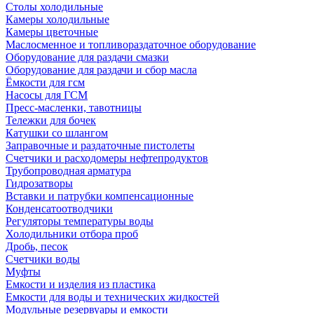
Столы холодильные
Камеры холодильные
Камеры цветочные
Маслосменное и топливораздаточное оборудование
Оборудование для раздачи смазки
Оборудование для раздачи и сбор масла
Ёмкости для гсм
Насосы для ГСМ
Пресс-масленки, тавотницы
Тележки для бочек
Катушки со шлангом
Заправочные и раздаточные пистолеты
Счетчики и расходомеры нефтепродуктов
Трубопроводная арматура
Гидрозатворы
Вставки и патрубки компенсационные
Конденсатоотводчики
Регуляторы температуры воды
Холодильники отбора проб
Дробь, песок
Счетчики воды
Муфты
Емкости и изделия из пластика
Емкости для воды и технических жидкостей
Модульные резервуары и емкости