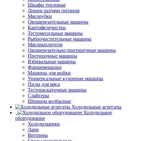
Шкафы тепловые
Линии раздачи питания
Мясорубки
Овощерезательные машины
Картофелечистки
Тестомесильные машины
Рыбоочистительные машины
Мясорыхлители
Овощерезательно-протирочные машины
Протирочные машины
Взбивальные машины
Фаршемешалки
Машины для мойки
Универсальные кухонные машины
Пилы для мяса
Тестораскаточные машины
Слайсеры
Шприцы колбасные
Холодильные агрегаты
Холодильное
оборудование
Холодильники
Лари
Витрины
Столы холодильные