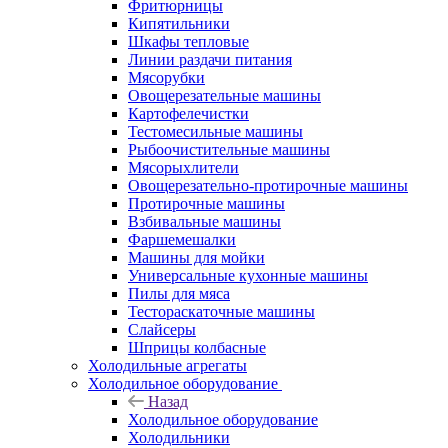
Фритюрницы
Кипятильники
Шкафы тепловые
Линии раздачи питания
Мясорубки
Овощерезательные машины
Картофелечистки
Тестомесильные машины
Рыбоочистительные машины
Мясорыхлители
Овощерезательно-протирочные машины
Протирочные машины
Взбивальные машины
Фаршемешалки
Машины для мойки
Универсальные кухонные машины
Пилы для мяса
Тестораскаточные машины
Слайсеры
Шприцы колбасные
Холодильные агрегаты
Холодильное оборудование
Назад
Холодильное оборудование
Холодильники