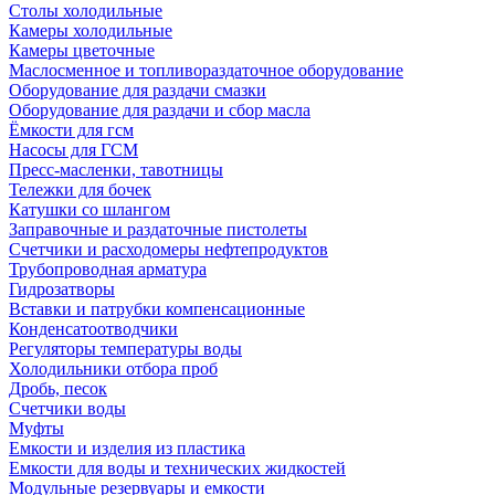
Столы холодильные
Камеры холодильные
Камеры цветочные
Маслосменное и топливораздаточное оборудование
Оборудование для раздачи смазки
Оборудование для раздачи и сбор масла
Ёмкости для гсм
Насосы для ГСМ
Пресс-масленки, тавотницы
Тележки для бочек
Катушки со шлангом
Заправочные и раздаточные пистолеты
Счетчики и расходомеры нефтепродуктов
Трубопроводная арматура
Гидрозатворы
Вставки и патрубки компенсационные
Конденсатоотводчики
Регуляторы температуры воды
Холодильники отбора проб
Дробь, песок
Счетчики воды
Муфты
Емкости и изделия из пластика
Емкости для воды и технических жидкостей
Модульные резервуары и емкости