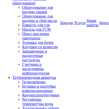
оборудование
Оборудование для
раздачи смазки
Оборудование для
раздачи и сбор масла
Наши
Бренды
Услуги
Конт
Ёмкости для гсм
работы
Насосы для ГСМ
Пресс-масленки,
тавотницы
Тележки для бочек
Катушки со шлангом
Заправочные и
раздаточные
пистолеты
Счетчики и
расходомеры
нефтепродуктов
Трубопроводная арматура
Гидрозатворы
Вставки и патрубки
компенсационные
Конденсатоотводчики
Регуляторы
температуры воды
Холодильники отбора