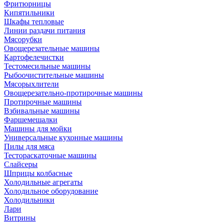
Фритюрницы
Кипятильники
Шкафы тепловые
Линии раздачи питания
Мясорубки
Овощерезательные машины
Картофелечистки
Тестомесильные машины
Рыбоочистительные машины
Мясорыхлители
Овощерезательно-протирочные машины
Протирочные машины
Взбивальные машины
Фаршемешалки
Машины для мойки
Универсальные кухонные машины
Пилы для мяса
Тестораскаточные машины
Слайсеры
Шприцы колбасные
Холодильные агрегаты
Холодильное оборудование
Холодильники
Лари
Витрины