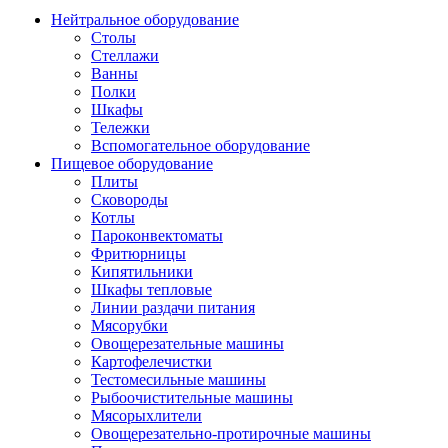
Нейтральное оборудование
Столы
Стеллажи
Ванны
Полки
Шкафы
Тележки
Вспомогательное оборудование
Пищевое оборудование
Плиты
Сковороды
Котлы
Пароконвектоматы
Фритюрницы
Кипятильники
Шкафы тепловые
Линии раздачи питания
Мясорубки
Овощерезательные машины
Картофелечистки
Тестомесильные машины
Рыбоочистительные машины
Мясорыхлители
Овощерезательно-протирочные машины