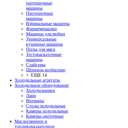
протирочные
машины
Протирочные
машины
Взбивальные машины
Фаршемешалки
Машины для мойки
Универсальные
кухонные машины
Пилы для мяса
Тестораскаточные
машины
Слайсеры
Шприцы колбасные
+ ЕЩЕ 14
Холодильные агрегаты
Холодильное оборудование
Холодильники
Лари
Витрины
Столы холодильные
Камеры холодильные
Камеры цветочные
Маслосменное и
топливораздаточное