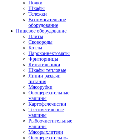
Полки
Шкафы
Тележки
Вспомогательное
оборудование
Пищевое оборудование
Плиты
Сковороды
Котлы
Пароконвектоматы
Фритюрницы
Кипятильники
Шкафы тепловые
Линии раздачи
питания
Мясорубки
Овощерезательные
машины
Картофелечистки
Тестомесильные
машины
Рыбоочистительные
машины
Мясорыхлители
Овощерезательно-