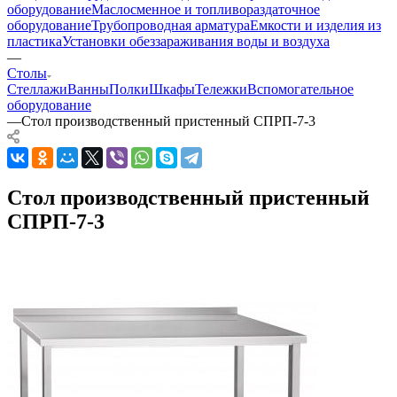
оборудование
Маслосменное и топливораздаточное
оборудование
Трубопроводная арматура
Емкости и изделия из
пластика
Установки обеззараживания воды и воздуха
—
Столы
Стеллажи
Ванны
Полки
Шкафы
Тележки
Вспомогательное
оборудование
—
Стол производственный пристенный СПРП-7-3
Стол производственный пристенный
СПРП-7-3