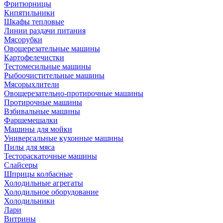
Фритюрницы
Кипятильники
Шкафы тепловые
Линии раздачи питания
Мясорубки
Овощерезательные машины
Картофелечистки
Тестомесильные машины
Рыбоочистительные машины
Мясорыхлители
Овощерезательно-протирочные машины
Протирочные машины
Взбивальные машины
Фаршемешалки
Машины для мойки
Универсальные кухонные машины
Пилы для мяса
Тестораскаточные машины
Слайсеры
Шприцы колбасные
Холодильные агрегаты
Холодильное оборудование
Холодильники
Лари
Витрины