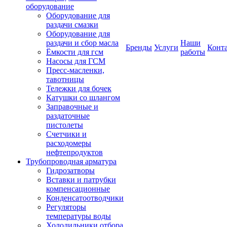
оборудование
Оборудование для
раздачи смазки
Оборудование для
раздачи и сбор масла
Наши
Бренды
Услуги
Конт
Ёмкости для гсм
работы
Насосы для ГСМ
Пресс-масленки,
тавотницы
Тележки для бочек
Катушки со шлангом
Заправочные и
раздаточные
пистолеты
Счетчики и
расходомеры
нефтепродуктов
Трубопроводная арматура
Гидрозатворы
Вставки и патрубки
компенсационные
Конденсатоотводчики
Регуляторы
температуры воды
Холодильники отбора