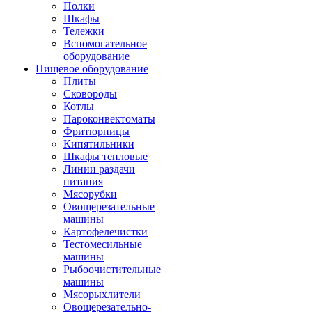
Полки
Шкафы
Тележки
Вспомогательное
оборудование
Пищевое оборудование
Плиты
Сковороды
Котлы
Пароконвектоматы
Фритюрницы
Кипятильники
Шкафы тепловые
Линии раздачи
питания
Мясорубки
Овощерезательные
машины
Картофелечистки
Тестомесильные
машины
Рыбоочистительные
машины
Мясорыхлители
Овощерезательно-