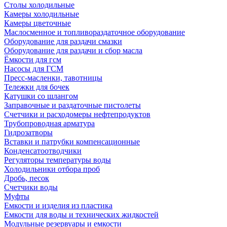
Столы холодильные
Камеры холодильные
Камеры цветочные
Маслосменное и топливораздаточное оборудование
Оборудование для раздачи смазки
Оборудование для раздачи и сбор масла
Ёмкости для гсм
Насосы для ГСМ
Пресс-масленки, тавотницы
Тележки для бочек
Катушки со шлангом
Заправочные и раздаточные пистолеты
Счетчики и расходомеры нефтепродуктов
Трубопроводная арматура
Гидрозатворы
Вставки и патрубки компенсационные
Конденсатоотводчики
Регуляторы температуры воды
Холодильники отбора проб
Дробь, песок
Счетчики воды
Муфты
Емкости и изделия из пластика
Емкости для воды и технических жидкостей
Модульные резервуары и емкости