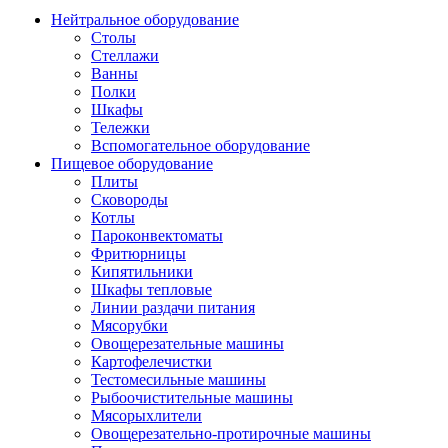
Нейтральное оборудование
Столы
Стеллажи
Ванны
Полки
Шкафы
Тележки
Вспомогательное оборудование
Пищевое оборудование
Плиты
Сковороды
Котлы
Пароконвектоматы
Фритюрницы
Кипятильники
Шкафы тепловые
Линии раздачи питания
Мясорубки
Овощерезательные машины
Картофелечистки
Тестомесильные машины
Рыбоочистительные машины
Мясорыхлители
Овощерезательно-протирочные машины