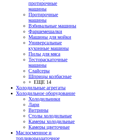
протирочные
машины
Протирочные
машины
Взбивальные машины
Фаршемешалки
Машины для мойки
Универсальные
кухонные машины
Пилы для мяса
Тестораскаточные
машины
Слайсеры
Шприцы колбасные
+ ЕЩЕ 14
Холодильные агрегаты
Холодильное оборудование
Холодильники
Лари
Витрины
Столы холодильные
Камеры холодильные
Камеры цветочные
Маслосменное и
топливораздаточное