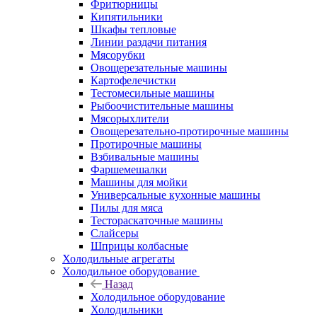
Фритюрницы
Кипятильники
Шкафы тепловые
Линии раздачи питания
Мясорубки
Овощерезательные машины
Картофелечистки
Тестомесильные машины
Рыбоочистительные машины
Мясорыхлители
Овощерезательно-протирочные машины
Протирочные машины
Взбивальные машины
Фаршемешалки
Машины для мойки
Универсальные кухонные машины
Пилы для мяса
Тестораскаточные машины
Слайсеры
Шприцы колбасные
Холодильные агрегаты
Холодильное оборудование
Назад
Холодильное оборудование
Холодильники