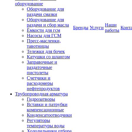
оборудование
Оборудование для
раздачи смазки
Оборудование для
раздачи и сбор масла
Наши
Бренды
Услуги
Конт
Ёмкости для гсм
работы
Насосы для ГСМ
Пресс-масленки,
тавотницы
Тележки для бочек
Катушки со шлангом
Заправочные и
раздаточные
пистолеты
Счетчики и
расходомеры
нефтепродуктов
Трубопроводная арматура
Гидрозатворы
Вставки и патрубки
компенсационные
Конденсатоотводчики
Регуляторы
температуры воды
Холодильники отбора