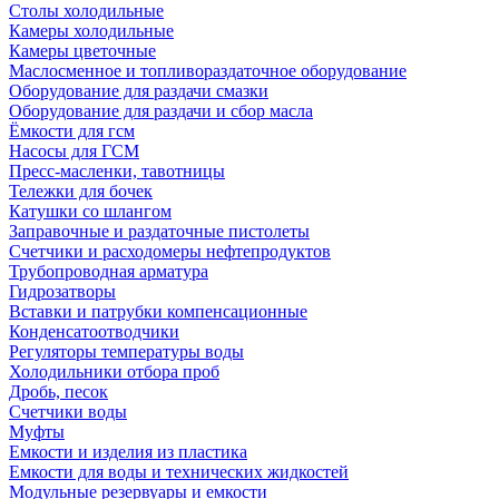
Столы холодильные
Камеры холодильные
Камеры цветочные
Маслосменное и топливораздаточное оборудование
Оборудование для раздачи смазки
Оборудование для раздачи и сбор масла
Ёмкости для гсм
Насосы для ГСМ
Пресс-масленки, тавотницы
Тележки для бочек
Катушки со шлангом
Заправочные и раздаточные пистолеты
Счетчики и расходомеры нефтепродуктов
Трубопроводная арматура
Гидрозатворы
Вставки и патрубки компенсационные
Конденсатоотводчики
Регуляторы температуры воды
Холодильники отбора проб
Дробь, песок
Счетчики воды
Муфты
Емкости и изделия из пластика
Емкости для воды и технических жидкостей
Модульные резервуары и емкости