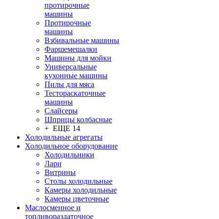
протирочные
машины
Протирочные
машины
Взбивальные машины
Фаршемешалки
Машины для мойки
Универсальные
кухонные машины
Пилы для мяса
Тестораскаточные
машины
Слайсеры
Шприцы колбасные
+ ЕЩЕ 14
Холодильные агрегаты
Холодильное оборудование
Холодильники
Лари
Витрины
Столы холодильные
Камеры холодильные
Камеры цветочные
Маслосменное и
топливораздаточное