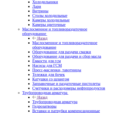
Холодильники
Лари
Витрины
Столы холодильные
Камеры холодильные
Камеры цветочные
Маслосменное и топливораздаточное
оборудование
Назад
Маслосменное и топливораздаточное
оборудование
Оборудование для раздачи смазки
Оборудование для раздачи и сбор масла
Ёмкости для гсм
Насосы для ГСМ
Пресс-масленки, тавотницы
Тележки для бочек
Катушки со шлангом
Заправочные и раздаточные пистолеты
Счетчики и расходомеры нефтепродуктов
Трубопроводная арматура
Назад
Трубопроводная арматура
Гидрозатворы
Вставки и патрубки компенсационные