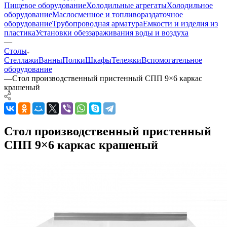
Пищевое оборудование
Холодильные агрегаты
Холодильное
оборудование
Маслосменное и топливораздаточное
оборудование
Трубопроводная арматура
Емкости и изделия из
пластика
Установки обеззараживания воды и воздуха
—
Столы
Стеллажи
Ванны
Полки
Шкафы
Тележки
Вспомогательное
оборудование
—
Стол производственный пристенный СПП 9×6 каркас
крашеный
Стол производственный пристенный
СПП 9×6 каркас крашеный