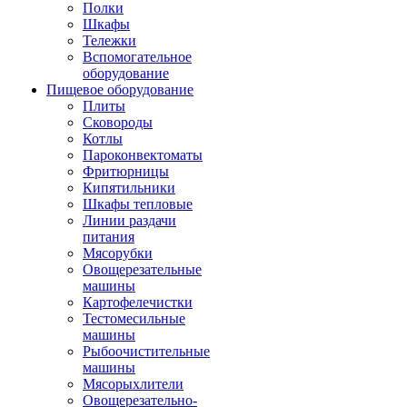
Полки
Шкафы
Тележки
Вспомогательное
оборудование
Пищевое оборудование
Плиты
Сковороды
Котлы
Пароконвектоматы
Фритюрницы
Кипятильники
Шкафы тепловые
Линии раздачи
питания
Мясорубки
Овощерезательные
машины
Картофелечистки
Тестомесильные
машины
Рыбоочистительные
машины
Мясорыхлители
Овощерезательно-