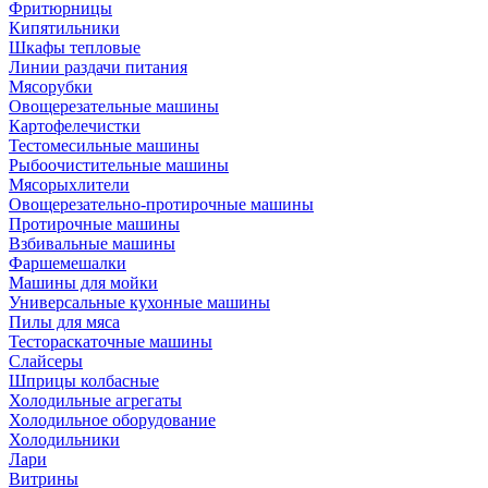
Фритюрницы
Кипятильники
Шкафы тепловые
Линии раздачи питания
Мясорубки
Овощерезательные машины
Картофелечистки
Тестомесильные машины
Рыбоочистительные машины
Мясорыхлители
Овощерезательно-протирочные машины
Протирочные машины
Взбивальные машины
Фаршемешалки
Машины для мойки
Универсальные кухонные машины
Пилы для мяса
Тестораскаточные машины
Слайсеры
Шприцы колбасные
Холодильные агрегаты
Холодильное оборудование
Холодильники
Лари
Витрины