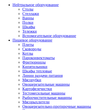
Нейтральное оборудование
Столы
Стеллажи
Ванны
Полки
Шкафы
Тележки
Вспомогательное оборудование
Пищевое оборудование
Плиты
Сковороды
Котлы
Пароконвектоматы
Фритюрницы
Кипятильники
Шкафы тепловые
Линии раздачи питания
Мясорубки
Овощерезательные машины
Картофелечистки
Тестомесильные машины
Рыбоочистительные машины
Мясорыхлители
Овощерезательно-протирочные машины