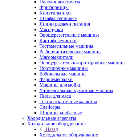
Пароконвектоматы
Фритюрницы
Кипятильники
Шкафы тепловые
Линии раздачи питания
Мясорубки
Овощерезательные машины
Картофелечистки
Тестомесильные машины
Рыбоочистительные машины
Мясорыхлители
Овощерезательно-протирочные машины
Протирочные машины
Взбивальные машины
Фаршемешалки
Машины для мойки
Универсальные кухонные машины
Пилы для мяса
Тестораскаточные машины
Слайсеры
Шприцы колбасные
Холодильные агрегаты
Холодильное оборудование
Назад
Холодильное оборудование