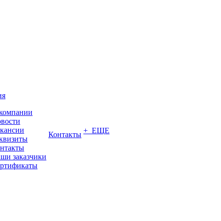
ия
компании
вости
кансии
+ ЕЩЕ
Контакты
квизиты
нтакты
ши заказчики
ртификаты