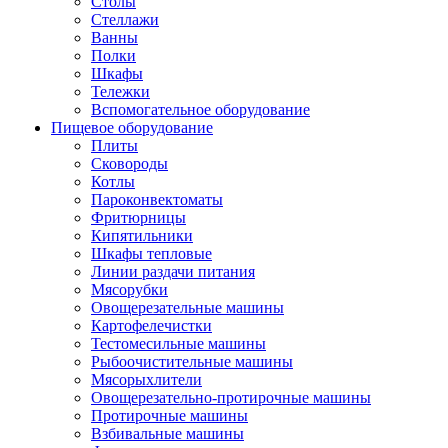
Столы
Стеллажи
Ванны
Полки
Шкафы
Тележки
Вспомогательное оборудование
Пищевое оборудование
Плиты
Сковороды
Котлы
Пароконвектоматы
Фритюрницы
Кипятильники
Шкафы тепловые
Линии раздачи питания
Мясорубки
Овощерезательные машины
Картофелечистки
Тестомесильные машины
Рыбоочистительные машины
Мясорыхлители
Овощерезательно-протирочные машины
Протирочные машины
Взбивальные машины