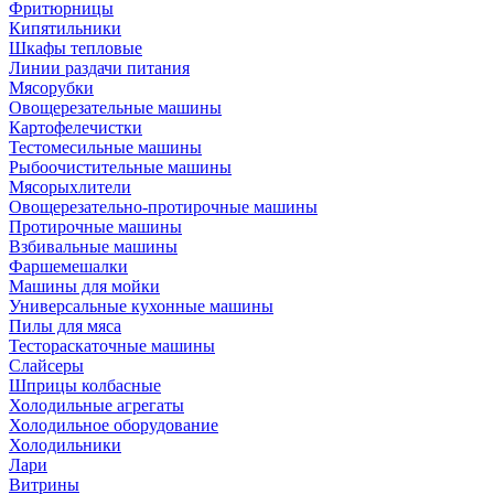
Фритюрницы
Кипятильники
Шкафы тепловые
Линии раздачи питания
Мясорубки
Овощерезательные машины
Картофелечистки
Тестомесильные машины
Рыбоочистительные машины
Мясорыхлители
Овощерезательно-протирочные машины
Протирочные машины
Взбивальные машины
Фаршемешалки
Машины для мойки
Универсальные кухонные машины
Пилы для мяса
Тестораскаточные машины
Слайсеры
Шприцы колбасные
Холодильные агрегаты
Холодильное оборудование
Холодильники
Лари
Витрины