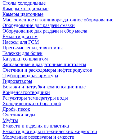
Столы холодильные
Камеры холодильные
Камеры цветочные
Маслосменное и топливораздаточное оборудование
Оборудование для раздачи смазки
Оборудование для раздачи и сбор масла
Ёмкости для гсм
Насосы для ГСМ
Пресс-масленки, тавотницы
Тележки для бочек
Катушки со шлангом
Заправочные и раздаточные пистолеты
Счетчики и расходомеры нефтепродуктов
Трубопроводная арматура
Гидрозатворы
Вставки и патрубки компенсационные
Конденсатоотводчики
Регуляторы температуры воды
Холодильники отбора проб
Дробь, песок
Счетчики воды
Муфты
Емкости и изделия из пластика
Емкости для воды и технических жидкостей
Модульные резервуары и емкости