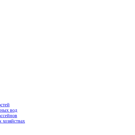
остей
чных вод
ассейнов
 хозяйствах