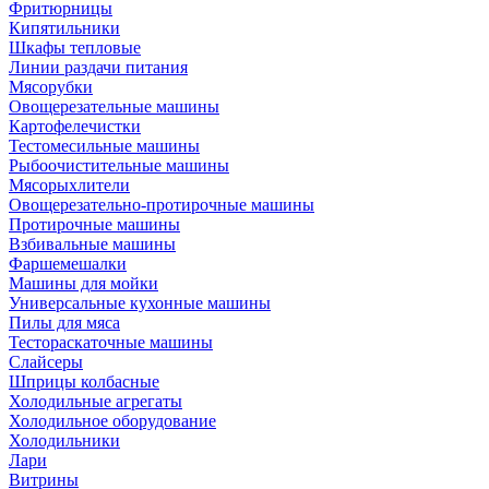
Фритюрницы
Кипятильники
Шкафы тепловые
Линии раздачи питания
Мясорубки
Овощерезательные машины
Картофелечистки
Тестомесильные машины
Рыбоочистительные машины
Мясорыхлители
Овощерезательно-протирочные машины
Протирочные машины
Взбивальные машины
Фаршемешалки
Машины для мойки
Универсальные кухонные машины
Пилы для мяса
Тестораскаточные машины
Слайсеры
Шприцы колбасные
Холодильные агрегаты
Холодильное оборудование
Холодильники
Лари
Витрины