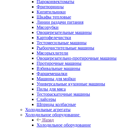
Пароконвектоматы
Фритюрницы
Кипятильники
Шкафы тепловые
Линии раздачи питания
Мясорубки
Овощерезательные машины
Картофелечистки
Тестомесильные машины
Рыбоочистительные машины
Мясорыхлители
Овощерезательно-протирочные машины
Протирочные машины
Взбивальные машины
Фаршемешалки
Машины для мойки
Универсальные кухонные машины
Пилы для мяса
Тестораскаточные машины
Слайсеры
Шприцы колбасные
Холодильные агрегаты
Холодильное оборудование
Назад
Холодильное оборудование