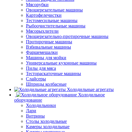
Мясорубки
Овощерезательные машины
Картофелечистки
Тестомесильные машины
Рыбоочистительные машины
Мясорыхлители
Овощерезательно-протирочные машины
Протирочные машины
Взбивальные машины
Фаршемешалки
Машины для мойки
Универсальные кухонные машины
Пилы для мяса
Тестораскаточные машины
Слайсеры
Шприцы колбасные
Холодильные агрегаты
Холодильное
оборудование
Холодильники
Лари
Витрины
Столы холодильные
Камеры холодильные
Камеры цветочные