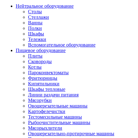
Нейтральное оборудование
Столы
Стеллажи
Ванны
Полки
Шкафы
Тележки
Вспомогательное оборудование
Пищевое оборудование
Плиты
Сковороды
Котлы
Пароконвектоматы
Фритюрницы
Кипятильники
Шкафы тепловые
Линии раздачи питания
Мясорубки
Овощерезательные машины
Картофелечистки
Тестомесильные машины
Рыбоочистительные машины
Мясорыхлители
Овощерезательно-протирочные машины