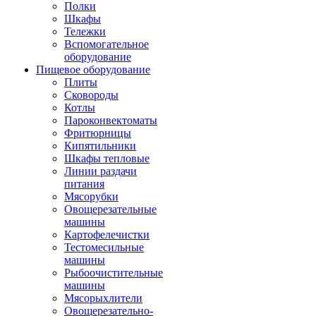
Полки
Шкафы
Тележки
Вспомогательное
оборудование
Пищевое оборудование
Плиты
Сковороды
Котлы
Пароконвектоматы
Фритюрницы
Кипятильники
Шкафы тепловые
Линии раздачи
питания
Мясорубки
Овощерезательные
машины
Картофелечистки
Тестомесильные
машины
Рыбоочистительные
машины
Мясорыхлители
Овощерезательно-