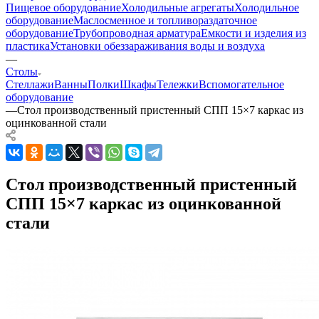
Пищевое оборудование
Холодильные агрегаты
Холодильное
оборудование
Маслосменное и топливораздаточное
оборудование
Трубопроводная арматура
Емкости и изделия из
пластика
Установки обеззараживания воды и воздуха
—
Столы
Стеллажи
Ванны
Полки
Шкафы
Тележки
Вспомогательное
оборудование
—
Стол производственный пристенный СПП 15×7 каркас из
оцинкованной стали
Стол производственный пристенный
СПП 15×7 каркас из оцинкованной
стали