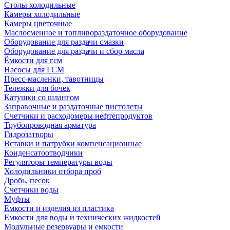
Столы холодильные
Камеры холодильные
Камеры цветочные
Маслосменное и топливораздаточное оборудование
Оборудование для раздачи смазки
Оборудование для раздачи и сбор масла
Ёмкости для гсм
Насосы для ГСМ
Пресс-масленки, тавотницы
Тележки для бочек
Катушки со шлангом
Заправочные и раздаточные пистолеты
Счетчики и расходомеры нефтепродуктов
Трубопроводная арматура
Гидрозатворы
Вставки и патрубки компенсационные
Конденсатоотводчики
Регуляторы температуры воды
Холодильники отбора проб
Дробь, песок
Счетчики воды
Муфты
Емкости и изделия из пластика
Емкости для воды и технических жидкостей
Модульные резервуары и емкости