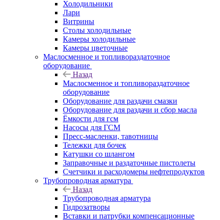
Холодильники
Лари
Витрины
Столы холодильные
Камеры холодильные
Камеры цветочные
Маслосменное и топливораздаточное
оборудование
Назад
Маслосменное и топливораздаточное
оборудование
Оборудование для раздачи смазки
Оборудование для раздачи и сбор масла
Ёмкости для гсм
Насосы для ГСМ
Пресс-масленки, тавотницы
Тележки для бочек
Катушки со шлангом
Заправочные и раздаточные пистолеты
Счетчики и расходомеры нефтепродуктов
Трубопроводная арматура
Назад
Трубопроводная арматура
Гидрозатворы
Вставки и патрубки компенсационные