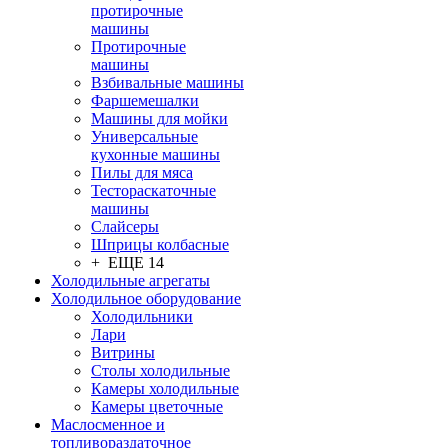
протирочные
машины
Протирочные
машины
Взбивальные машины
Фаршемешалки
Машины для мойки
Универсальные
кухонные машины
Пилы для мяса
Тестораскаточные
машины
Слайсеры
Шприцы колбасные
+ ЕЩЕ 14
Холодильные агрегаты
Холодильное оборудование
Холодильники
Лари
Витрины
Столы холодильные
Камеры холодильные
Камеры цветочные
Маслосменное и
топливораздаточное