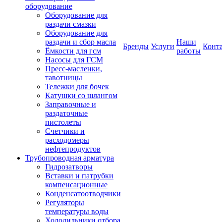
оборудование
Оборудование для
раздачи смазки
Оборудование для
раздачи и сбор масла
Наши
Бренды
Услуги
Конт
Ёмкости для гсм
работы
Насосы для ГСМ
Пресс-масленки,
тавотницы
Тележки для бочек
Катушки со шлангом
Заправочные и
раздаточные
пистолеты
Счетчики и
расходомеры
нефтепродуктов
Трубопроводная арматура
Гидрозатворы
Вставки и патрубки
компенсационные
Конденсатоотводчики
Регуляторы
температуры воды
Холодильники отбора