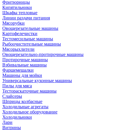
Фритюрницы
Кипятильники
Шкафы тепловые
Линии раздачи питания
Мясорубки
Овощерезательные машины
Картофелечистки
Тестомесильные машины
Рыбоочистительные машины
Мясорыхлители
Овощерезательно-протирочные машины
Протирочные машины
Взбивальные машины
Фаршемешалки
Машины для мойки
Универсальные кухонные машины
Пилы для мяса
Тестораскаточные машины
Слайсеры
Шприцы колбасные
Холодильные агрегаты
Холодильное оборудование
Холодильники
Лари
Витрины