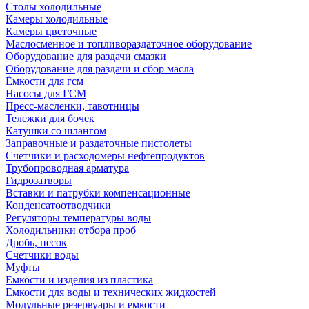
Столы холодильные
Камеры холодильные
Камеры цветочные
Маслосменное и топливораздаточное оборудование
Оборудование для раздачи смазки
Оборудование для раздачи и сбор масла
Ёмкости для гсм
Насосы для ГСМ
Пресс-масленки, тавотницы
Тележки для бочек
Катушки со шлангом
Заправочные и раздаточные пистолеты
Счетчики и расходомеры нефтепродуктов
Трубопроводная арматура
Гидрозатворы
Вставки и патрубки компенсационные
Конденсатоотводчики
Регуляторы температуры воды
Холодильники отбора проб
Дробь, песок
Счетчики воды
Муфты
Емкости и изделия из пластика
Емкости для воды и технических жидкостей
Модульные резервуары и емкости