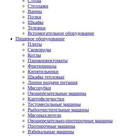
Столы
Стеллажи
Ванны
Полки
Шкафы
Тележки
Вспомогательное оборудование
Пищевое оборудование
Плиты
Сковороды
Котлы
Пароконвектоматы
Фритюрницы
Кипятильники
Шкафы тепловые
Линии раздачи питания
Мясорубки
Овощерезательные машины
Картофелечистки
Тестомесильные машины
Рыбоочистительные машины
Мясорыхлители
Овощерезательно-протирочные машины
Протирочные машины
Взбивальные машины