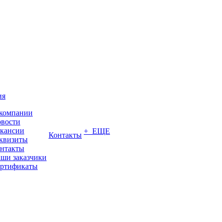
ия
компании
вости
кансии
+ ЕЩЕ
Контакты
квизиты
нтакты
ши заказчики
ртификаты