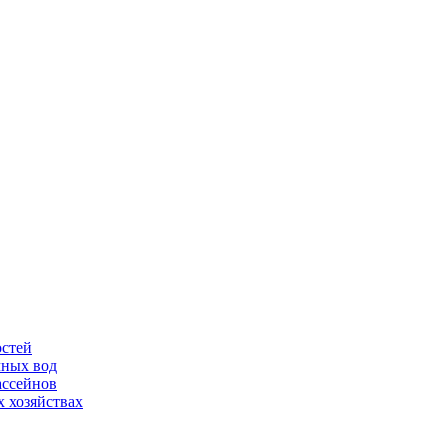
остей
чных вод
ассейнов
 хозяйствах