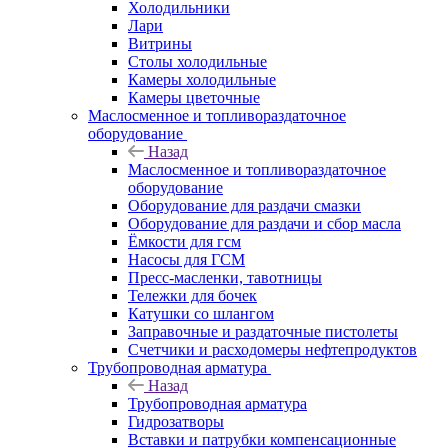
Холодильники
Лари
Витрины
Столы холодильные
Камеры холодильные
Камеры цветочные
Маслосменное и топливораздаточное
оборудование
Назад
Маслосменное и топливораздаточное
оборудование
Оборудование для раздачи смазки
Оборудование для раздачи и сбор масла
Ёмкости для гсм
Насосы для ГСМ
Пресс-масленки, тавотницы
Тележки для бочек
Катушки со шлангом
Заправочные и раздаточные пистолеты
Счетчики и расходомеры нефтепродуктов
Трубопроводная арматура
Назад
Трубопроводная арматура
Гидрозатворы
Вставки и патрубки компенсационные