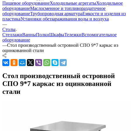
Пищевое оборудование
Холодильные агрегаты
Холодильное
оборудование
Маслосменное и топливораздаточное
оборудование
Трубопроводная арматура
Емкости и изделия из
пластика
Установки обеззараживания воды и воздуха
—
Столы
Стеллажи
Ванны
Полки
Шкафы
Тележки
Вспомогательное
оборудование
—
Стол производственный островной СПО 9*7 каркас из
оцинкованной стали
Стол производственный островной
СПО 9*7 каркас из оцинкованной
стали