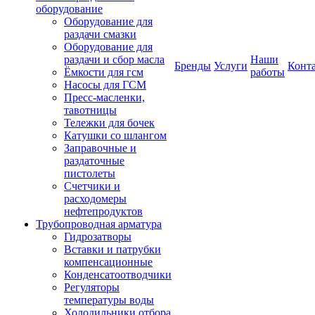
оборудование
Оборудование для
раздачи смазки
Оборудование для
раздачи и сбор масла
Наши
Бренды
Услуги
Конт
Ёмкости для гсм
работы
Насосы для ГСМ
Пресс-масленки,
тавотницы
Тележки для бочек
Катушки со шлангом
Заправочные и
раздаточные
пистолеты
Счетчики и
расходомеры
нефтепродуктов
Трубопроводная арматура
Гидрозатворы
Вставки и патрубки
компенсационные
Конденсатоотводчики
Регуляторы
температуры воды
Холодильники отбора