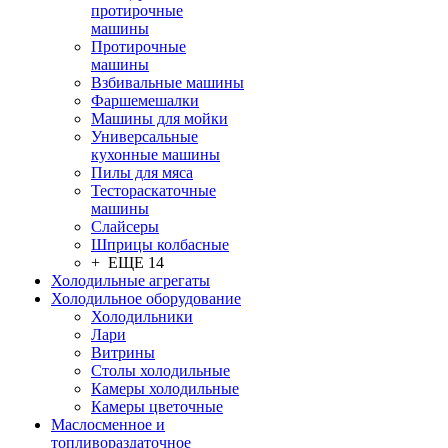
протирочные
машины
Протирочные
машины
Взбивальные машины
Фаршемешалки
Машины для мойки
Универсальные
кухонные машины
Пилы для мяса
Тестораскаточные
машины
Слайсеры
Шприцы колбасные
+ ЕЩЕ 14
Холодильные агрегаты
Холодильное оборудование
Холодильники
Лари
Витрины
Столы холодильные
Камеры холодильные
Камеры цветочные
Маслосменное и
топливораздаточное