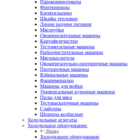
Пароконвектоматы
Фритюрницы
Кипятильники
Шкафы тепловые
Линии раздачи питания
Мясорубки
Овощерезательные машины
Картофелечистки
Тестомесильные машины
Рыбоочистительные машины
Мясорыхлители
Овощерезательно-протирочные машины
Протирочные машины
Взбивальные машины
Фаршемешалки
Машины для мойки
Универсальные кухонные машины
Пилы для мяса
Тестораскаточные машины
Слайсеры
Шприцы колбасные
Холодильные агрегаты
Холодильное оборудование
Назад
Холодильное оборудование