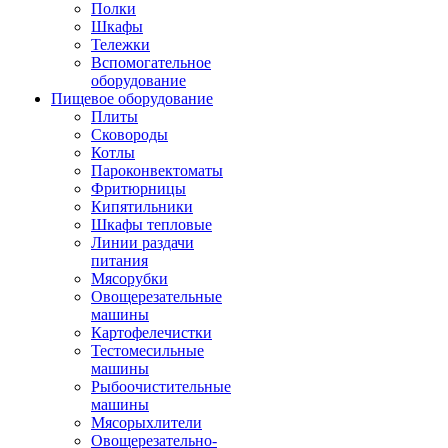
Полки
Шкафы
Тележки
Вспомогательное
оборудование
Пищевое оборудование
Плиты
Сковороды
Котлы
Пароконвектоматы
Фритюрницы
Кипятильники
Шкафы тепловые
Линии раздачи
питания
Мясорубки
Овощерезательные
машины
Картофелечистки
Тестомесильные
машины
Рыбоочистительные
машины
Мясорыхлители
Овощерезательно-