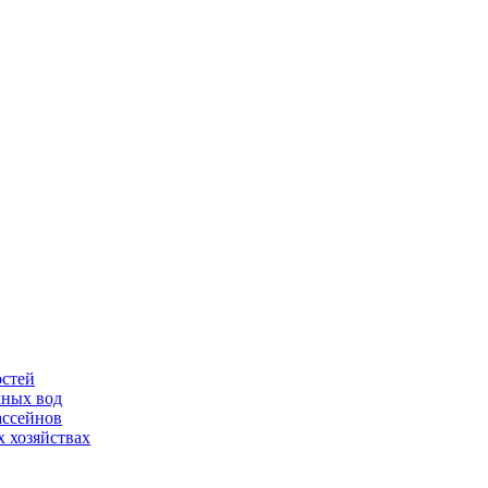
остей
чных вод
ассейнов
 хозяйствах