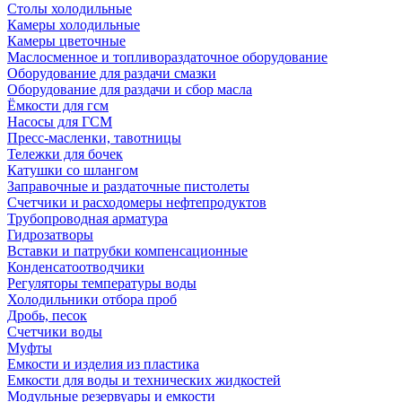
Столы холодильные
Камеры холодильные
Камеры цветочные
Маслосменное и топливораздаточное оборудование
Оборудование для раздачи смазки
Оборудование для раздачи и сбор масла
Ёмкости для гсм
Насосы для ГСМ
Пресс-масленки, тавотницы
Тележки для бочек
Катушки со шлангом
Заправочные и раздаточные пистолеты
Счетчики и расходомеры нефтепродуктов
Трубопроводная арматура
Гидрозатворы
Вставки и патрубки компенсационные
Конденсатоотводчики
Регуляторы температуры воды
Холодильники отбора проб
Дробь, песок
Счетчики воды
Муфты
Емкости и изделия из пластика
Емкости для воды и технических жидкостей
Модульные резервуары и емкости