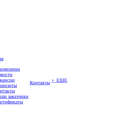
ия
компании
вости
кансии
+ ЕЩЕ
Контакты
квизиты
нтакты
ши заказчики
ртификаты