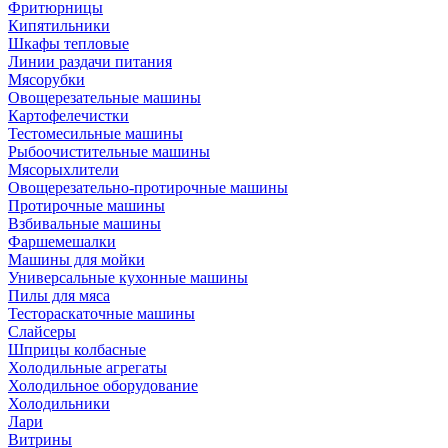
Фритюрницы
Кипятильники
Шкафы тепловые
Линии раздачи питания
Мясорубки
Овощерезательные машины
Картофелечистки
Тестомесильные машины
Рыбоочистительные машины
Мясорыхлители
Овощерезательно-протирочные машины
Протирочные машины
Взбивальные машины
Фаршемешалки
Машины для мойки
Универсальные кухонные машины
Пилы для мяса
Тестораскаточные машины
Слайсеры
Шприцы колбасные
Холодильные агрегаты
Холодильное оборудование
Холодильники
Лари
Витрины