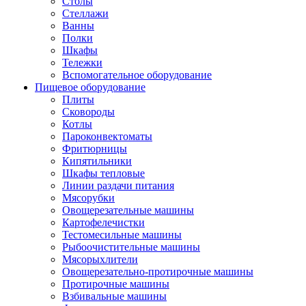
Столы
Стеллажи
Ванны
Полки
Шкафы
Тележки
Вспомогательное оборудование
Пищевое оборудование
Плиты
Сковороды
Котлы
Пароконвектоматы
Фритюрницы
Кипятильники
Шкафы тепловые
Линии раздачи питания
Мясорубки
Овощерезательные машины
Картофелечистки
Тестомесильные машины
Рыбоочистительные машины
Мясорыхлители
Овощерезательно-протирочные машины
Протирочные машины
Взбивальные машины