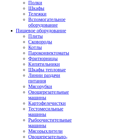
Полки
Шкафы
Тележки
Вспомогательное
оборудование
Пищевое оборудование
Плиты
Сковороды
Котлы
Пароконвектоматы
Фритюрницы
Кипятильники
Шкафы тепловые
Линии раздачи
питания
Мясорубки
Овощерезательные
машины
Картофелечистки
Тестомесильные
машины
Рыбоочистительные
машины
Мясорыхлители
Овощерезательно-