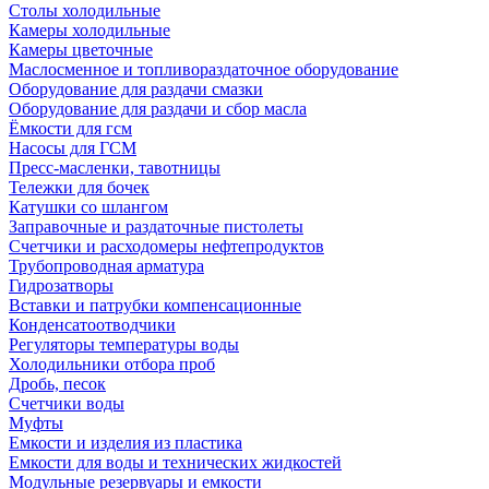
Столы холодильные
Камеры холодильные
Камеры цветочные
Маслосменное и топливораздаточное оборудование
Оборудование для раздачи смазки
Оборудование для раздачи и сбор масла
Ёмкости для гсм
Насосы для ГСМ
Пресс-масленки, тавотницы
Тележки для бочек
Катушки со шлангом
Заправочные и раздаточные пистолеты
Счетчики и расходомеры нефтепродуктов
Трубопроводная арматура
Гидрозатворы
Вставки и патрубки компенсационные
Конденсатоотводчики
Регуляторы температуры воды
Холодильники отбора проб
Дробь, песок
Счетчики воды
Муфты
Емкости и изделия из пластика
Емкости для воды и технических жидкостей
Модульные резервуары и емкости