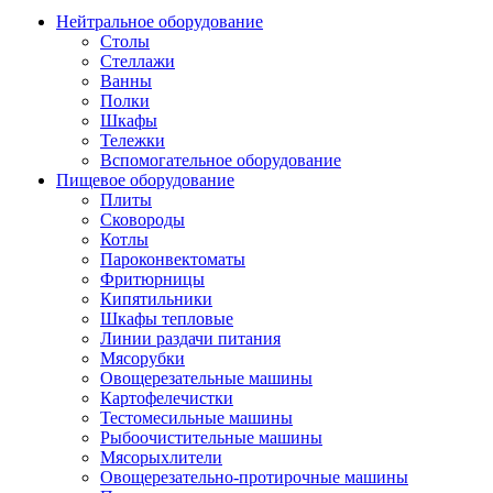
Нейтральное оборудование
Столы
Стеллажи
Ванны
Полки
Шкафы
Тележки
Вспомогательное оборудование
Пищевое оборудование
Плиты
Сковороды
Котлы
Пароконвектоматы
Фритюрницы
Кипятильники
Шкафы тепловые
Линии раздачи питания
Мясорубки
Овощерезательные машины
Картофелечистки
Тестомесильные машины
Рыбоочистительные машины
Мясорыхлители
Овощерезательно-протирочные машины