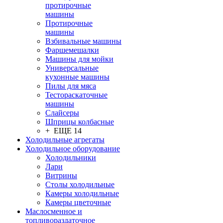
протирочные
машины
Протирочные
машины
Взбивальные машины
Фаршемешалки
Машины для мойки
Универсальные
кухонные машины
Пилы для мяса
Тестораскаточные
машины
Слайсеры
Шприцы колбасные
+ ЕЩЕ 14
Холодильные агрегаты
Холодильное оборудование
Холодильники
Лари
Витрины
Столы холодильные
Камеры холодильные
Камеры цветочные
Маслосменное и
топливораздаточное