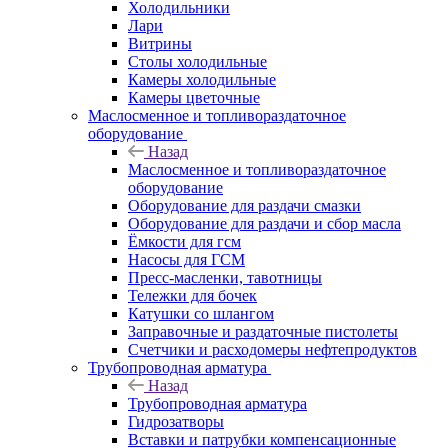
Холодильники
Лари
Витрины
Столы холодильные
Камеры холодильные
Камеры цветочные
Маслосменное и топливораздаточное
оборудование
Назад
Маслосменное и топливораздаточное
оборудование
Оборудование для раздачи смазки
Оборудование для раздачи и сбор масла
Ёмкости для гсм
Насосы для ГСМ
Пресс-масленки, тавотницы
Тележки для бочек
Катушки со шлангом
Заправочные и раздаточные пистолеты
Счетчики и расходомеры нефтепродуктов
Трубопроводная арматура
Назад
Трубопроводная арматура
Гидрозатворы
Вставки и патрубки компенсационные