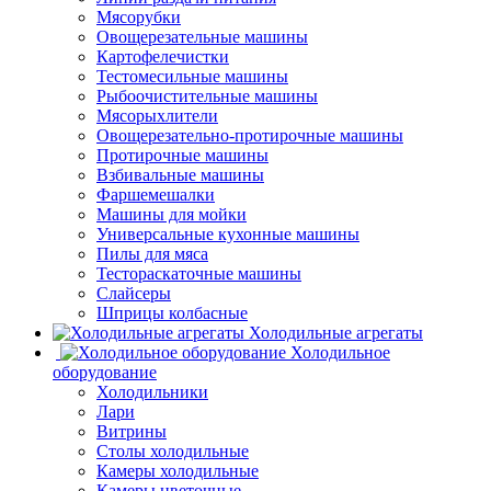
Мясорубки
Овощерезательные машины
Картофелечистки
Тестомесильные машины
Рыбоочистительные машины
Мясорыхлители
Овощерезательно-протирочные машины
Протирочные машины
Взбивальные машины
Фаршемешалки
Машины для мойки
Универсальные кухонные машины
Пилы для мяса
Тестораскаточные машины
Слайсеры
Шприцы колбасные
Холодильные агрегаты
Холодильное
оборудование
Холодильники
Лари
Витрины
Столы холодильные
Камеры холодильные
Камеры цветочные