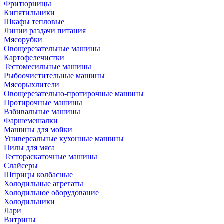
Фритюрницы
Кипятильники
Шкафы тепловые
Линии раздачи питания
Мясорубки
Овощерезательные машины
Картофелечистки
Тестомесильные машины
Рыбоочистительные машины
Мясорыхлители
Овощерезательно-протирочные машины
Протирочные машины
Взбивальные машины
Фаршемешалки
Машины для мойки
Универсальные кухонные машины
Пилы для мяса
Тестораскаточные машины
Слайсеры
Шприцы колбасные
Холодильные агрегаты
Холодильное оборудование
Холодильники
Лари
Витрины