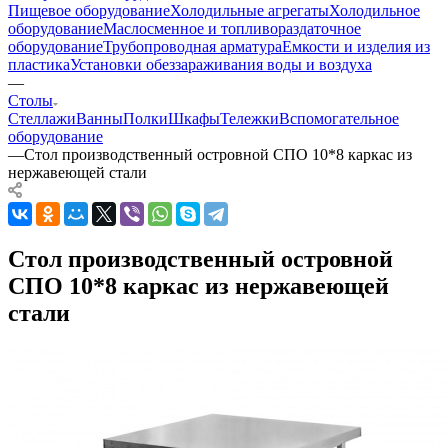
Пищевое оборудование
Холодильные агрегаты
Холодильное
оборудование
Маслосменное и топливораздаточное
оборудование
Трубопроводная арматура
Емкости и изделия из
пластика
Установки обеззараживания воды и воздуха
—
Столы
Стеллажи
Ванны
Полки
Шкафы
Тележки
Вспомогательное
оборудование
—
Стол производственный островной СПО 10*8 каркас из
нержавеющей стали
Стол производственный островной
СПО 10*8 каркас из нержавеющей
стали