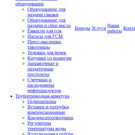
оборудование
Оборудование для
раздачи смазки
Оборудование для
раздачи и сбор масла
Наши
Бренды
Услуги
Конт
Ёмкости для гсм
работы
Насосы для ГСМ
Пресс-масленки,
тавотницы
Тележки для бочек
Катушки со шлангом
Заправочные и
раздаточные
пистолеты
Счетчики и
расходомеры
нефтепродуктов
Трубопроводная арматура
Гидрозатворы
Вставки и патрубки
компенсационные
Конденсатоотводчики
Регуляторы
температуры воды
Холодильники отбора