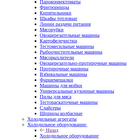
Пароконвектоматы
Фритюрницы
Кипятильники
Шкафы тепловые
Линии раздачи питания
Мясорубки
Овощерезательные машины
Картофелечистки
Тестомесильные машины
Рыбоочистительные машины
Мясорыхлители
Овощерезательно-протирочные машины
Протирочные машины
Взбивальные машины
Фаршемешалки
Машины для мойки
Универсальные кухонные машины
Пилы для мяса
Тестораскаточные машины
Слайсеры
Шприцы колбасные
Холодильные агрегаты
Холодильное оборудование
Назад
Холодильное оборудование