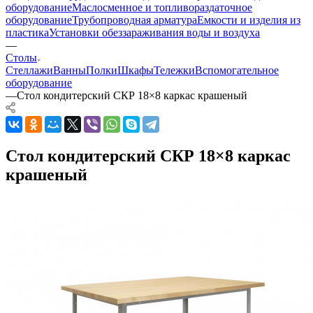
оборудование
Маслосменное и топливораздаточное
оборудование
Трубопроводная арматура
Емкости и изделия из
пластика
Установки обеззараживания воды и воздуха
—
Столы
Стеллажи
Ванны
Полки
Шкафы
Тележки
Вспомогательное
оборудование
—
Стол кондитерский СКР 18×8 каркас крашеный
Стол кондитерский СКР 18×8 каркас
крашеный