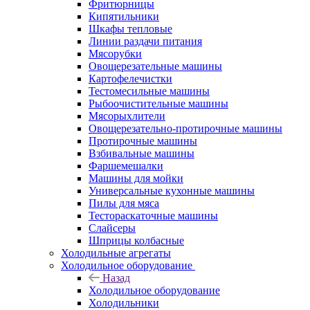
Фритюрницы
Кипятильники
Шкафы тепловые
Линии раздачи питания
Мясорубки
Овощерезательные машины
Картофелечистки
Тестомесильные машины
Рыбоочистительные машины
Мясорыхлители
Овощерезательно-протирочные машины
Протирочные машины
Взбивальные машины
Фаршемешалки
Машины для мойки
Универсальные кухонные машины
Пилы для мяса
Тестораскаточные машины
Слайсеры
Шприцы колбасные
Холодильные агрегаты
Холодильное оборудование
Назад
Холодильное оборудование
Холодильники