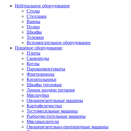
Нейтральное оборудование
Столы
Стеллажи
Ванны
Полки
Шкафы
Тележки
Вспомогательное оборудование
Пищевое оборудование
Плиты
Сковороды
Котлы
Пароконвектоматы
Фритюрницы
Кипятильники
Шкафы тепловые
Линии раздачи питания
Мясорубки
Овощерезательные машины
Картофелечистки
Тестомесильные машины
Рыбоочистительные машины
Мясорыхлители
Овощерезательно-протирочные машины