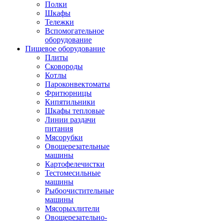
Полки
Шкафы
Тележки
Вспомогательное
оборудование
Пищевое оборудование
Плиты
Сковороды
Котлы
Пароконвектоматы
Фритюрницы
Кипятильники
Шкафы тепловые
Линии раздачи
питания
Мясорубки
Овощерезательные
машины
Картофелечистки
Тестомесильные
машины
Рыбоочистительные
машины
Мясорыхлители
Овощерезательно-