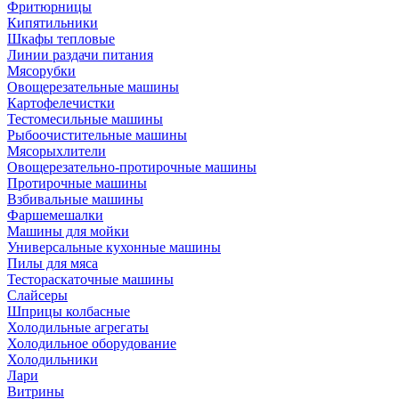
Фритюрницы
Кипятильники
Шкафы тепловые
Линии раздачи питания
Мясорубки
Овощерезательные машины
Картофелечистки
Тестомесильные машины
Рыбоочистительные машины
Мясорыхлители
Овощерезательно-протирочные машины
Протирочные машины
Взбивальные машины
Фаршемешалки
Машины для мойки
Универсальные кухонные машины
Пилы для мяса
Тестораскаточные машины
Слайсеры
Шприцы колбасные
Холодильные агрегаты
Холодильное оборудование
Холодильники
Лари
Витрины