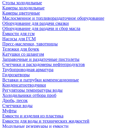
Столы холодильные
Камеры холодильные
Камеры цветочные
Маслосменное и топливораздаточное оборудование
Оборудование для раздачи смазки
Оборудование для раздачи и сбор масла
Ёмкости для гсм
Насосы для ГСМ
Пресс-масленки, тавотницы
Тележки для бочек
Катушки со шлангом
Заправочные и раздаточные пистолеты
Счетчики и расходомеры нефтепродуктов
Трубопроводная арматура
Гидрозатворы
Вставки и патрубки компенсационные
Конденсатоотводчики
Регуляторы температуры воды
Холодильники отбора проб
Дробь, песок
Счетчики воды
Муфты
Емкости и изделия из пластика
Емкости для воды и технических жидкостей
Модульные резервуары и емкости