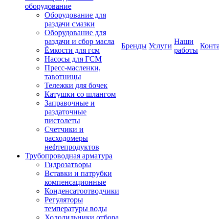
оборудование
Оборудование для
раздачи смазки
Оборудование для
раздачи и сбор масла
Наши
Бренды
Услуги
Конт
Ёмкости для гсм
работы
Насосы для ГСМ
Пресс-масленки,
тавотницы
Тележки для бочек
Катушки со шлангом
Заправочные и
раздаточные
пистолеты
Счетчики и
расходомеры
нефтепродуктов
Трубопроводная арматура
Гидрозатворы
Вставки и патрубки
компенсационные
Конденсатоотводчики
Регуляторы
температуры воды
Холодильники отбора