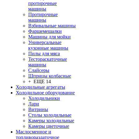
протирочные
машины
Протирочные
машины
Взбивальные машины
Фаршемешалки
Машины для мойки
Универсальные
кухонные машины
Пилы для мяса
Тестораскаточные
машины
Слайсеры
Шприцы колбасные
+ ЕЩЕ 14
Холодильные агрегаты
Холодильное оборудование
Холодильники
Лари
Витрины
Столы холодильные
Камеры холодильные
Камеры цветочные
Маслосменное и
топливораздаточное