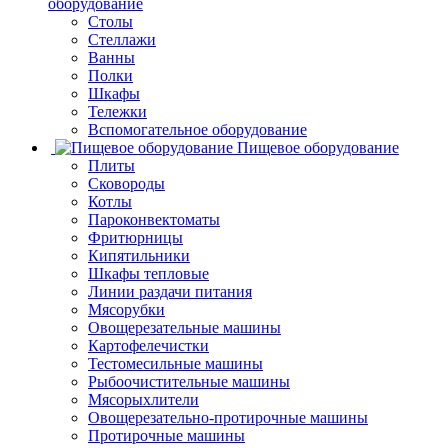
оборудование
Столы
Стеллажи
Ванны
Полки
Шкафы
Тележки
Вспомогательное оборудование
Пищевое оборудование
Плиты
Сковороды
Котлы
Пароконвектоматы
Фритюрницы
Кипятильники
Шкафы тепловые
Линии раздачи питания
Мясорубки
Овощерезательные машины
Картофелечистки
Тестомесильные машины
Рыбоочистительные машины
Мясорыхлители
Овощерезательно-протирочные машины
Протирочные машины