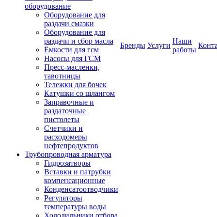
оборудование
Оборудование для
раздачи смазки
Оборудование для
раздачи и сбор масла
Наши
Бренды
Услуги
Конт
Ёмкости для гсм
работы
Насосы для ГСМ
Пресс-масленки,
тавотницы
Тележки для бочек
Катушки со шлангом
Заправочные и
раздаточные
пистолеты
Счетчики и
расходомеры
нефтепродуктов
Трубопроводная арматура
Гидрозатворы
Вставки и патрубки
компенсационные
Конденсатоотводчики
Регуляторы
температуры воды
Холодильники отбора