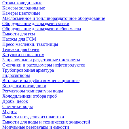
Столы холодильные
Камеры холодильные
Камеры цветочные
Маслосменное и топливораздаточное оборудование
Оборудование для раздачи смазки
Оборудование для раздачи и сбор масла
Ёмкости для гсм
Насосы для ГСМ
Пресс-масленки, тавотницы
Тележки для бочек
Катушки со шлангом
Заправочные и раздаточные пистолеты
Счетчики и расходомеры нефтепродуктов
Трубопроводная арматура
Гидрозатворы
Вставки и патрубки компенсационные
Конденсатоотводчики
Регуляторы температуры воды
Холодильники отбора проб
Дробь, песок
Счетчики воды
Муфты
Емкости и изделия из пластика
Емкости для воды и технических жидкостей
Модульные резервуары и емкости