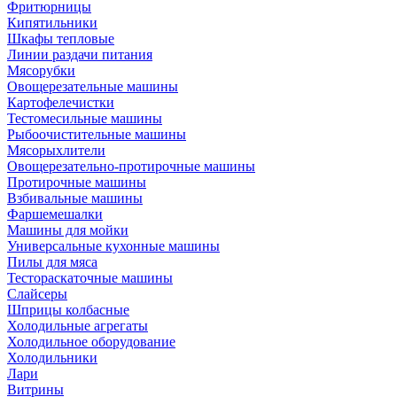
Фритюрницы
Кипятильники
Шкафы тепловые
Линии раздачи питания
Мясорубки
Овощерезательные машины
Картофелечистки
Тестомесильные машины
Рыбоочистительные машины
Мясорыхлители
Овощерезательно-протирочные машины
Протирочные машины
Взбивальные машины
Фаршемешалки
Машины для мойки
Универсальные кухонные машины
Пилы для мяса
Тестораскаточные машины
Слайсеры
Шприцы колбасные
Холодильные агрегаты
Холодильное оборудование
Холодильники
Лари
Витрины