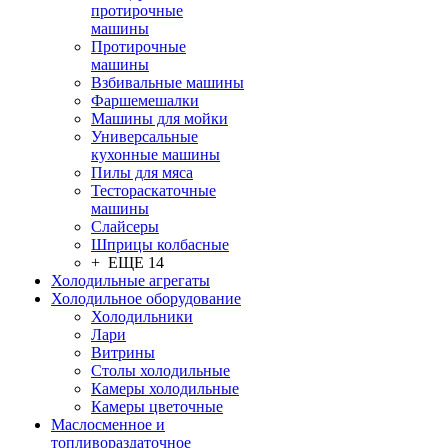
протирочные
машины
Протирочные
машины
Взбивальные машины
Фаршемешалки
Машины для мойки
Универсальные
кухонные машины
Пилы для мяса
Тестораскаточные
машины
Слайсеры
Шприцы колбасные
+ ЕЩЕ 14
Холодильные агрегаты
Холодильное оборудование
Холодильники
Лари
Витрины
Столы холодильные
Камеры холодильные
Камеры цветочные
Маслосменное и
топливораздаточное