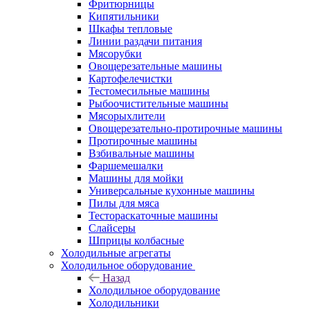
Фритюрницы
Кипятильники
Шкафы тепловые
Линии раздачи питания
Мясорубки
Овощерезательные машины
Картофелечистки
Тестомесильные машины
Рыбоочистительные машины
Мясорыхлители
Овощерезательно-протирочные машины
Протирочные машины
Взбивальные машины
Фаршемешалки
Машины для мойки
Универсальные кухонные машины
Пилы для мяса
Тестораскаточные машины
Слайсеры
Шприцы колбасные
Холодильные агрегаты
Холодильное оборудование
Назад
Холодильное оборудование
Холодильники