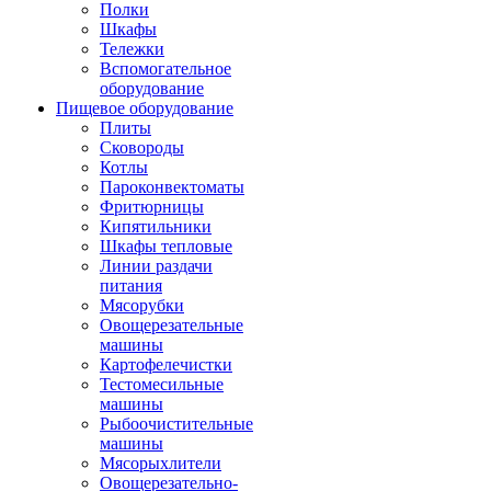
Полки
Шкафы
Тележки
Вспомогательное
оборудование
Пищевое оборудование
Плиты
Сковороды
Котлы
Пароконвектоматы
Фритюрницы
Кипятильники
Шкафы тепловые
Линии раздачи
питания
Мясорубки
Овощерезательные
машины
Картофелечистки
Тестомесильные
машины
Рыбоочистительные
машины
Мясорыхлители
Овощерезательно-