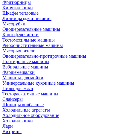
Фритюрницы
Кипятильники
Шкафы тепловые
Линии раздачи питания
Мясорубки
Овощерезательные машины
Картофелечистки
Тестомесильные машины
Рыбоочистительные машины
Мясорыхлители
Овощерезательно-протирочные машины
Протирочные машины
Взбивальные машины
Фаршемешалки
Машины для мойки
Универсальные кухонные машины
Пилы для мяса
Тестораскаточные машины
Слайсеры
Шприцы колбасные
Холодильные агрегаты
Холодильное оборудование
Холодильники
Лари
Витрины