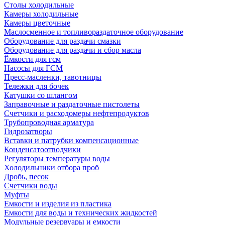
Столы холодильные
Камеры холодильные
Камеры цветочные
Маслосменное и топливораздаточное оборудование
Оборудование для раздачи смазки
Оборудование для раздачи и сбор масла
Ёмкости для гсм
Насосы для ГСМ
Пресс-масленки, тавотницы
Тележки для бочек
Катушки со шлангом
Заправочные и раздаточные пистолеты
Счетчики и расходомеры нефтепродуктов
Трубопроводная арматура
Гидрозатворы
Вставки и патрубки компенсационные
Конденсатоотводчики
Регуляторы температуры воды
Холодильники отбора проб
Дробь, песок
Счетчики воды
Муфты
Емкости и изделия из пластика
Емкости для воды и технических жидкостей
Модульные резервуары и емкости