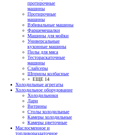
протирочные
машины
Протирочные
машины
Взбивальные машины
Фаршемешалки
Машины для мойки
Универсальные
кухонные машины
Пилы для мяса
Тестораскаточные
машины
Слайсеры
Шприцы колбасные
+ ЕЩЕ 14
Холодильные агрегаты
Холодильное оборудование
Холодильники
Лари
Витрины
Столы холодильные
Камеры холодильные
Камеры цветочные
Маслосменное и
топливораздаточное