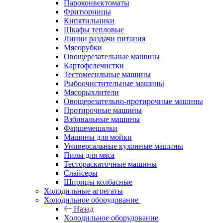
Пароконвектоматы
Фритюрницы
Кипятильники
Шкафы тепловые
Линии раздачи питания
Мясорубки
Овощерезательные машины
Картофелечистки
Тестомесильные машины
Рыбоочистительные машины
Мясорыхлители
Овощерезательно-протирочные машины
Протирочные машины
Взбивальные машины
Фаршемешалки
Машины для мойки
Универсальные кухонные машины
Пилы для мяса
Тестораскаточные машины
Слайсеры
Шприцы колбасные
Холодильные агрегаты
Холодильное оборудование
Назад
Холодильное оборудование