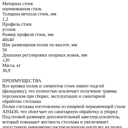
Материал стоек
оцинкованная сталь
Толщина металла стоек, мм
1,2
Профиль стоек
уголок
Размер профиля стоек, мм
40х40
Шаг размещения полок по высоте, мм
50
Диапазон регулировки опорных ножек, мм
±20
Масса, кг
36,9
ПРЕИМУЩЕСТВА
Все кромки полок и элементов стоек имеют подгиб
(фальцовку), что полностью исключает получение травмы
персоналом при сборке, эксплуатации и санитарной
обработке стеллажа
Полки стеллажа изготовлены из пищевой нержавеющей стали
AISI430, что облегчает их санитарную обработку и уборку
Под полкой размещен дополнительный швеллер-усилитель,
который повышает жесткость стеллажа и увеличивает
допустимую равномерно распределенную нагрузку на полку