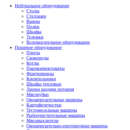
Нейтральное оборудование
Столы
Стеллажи
Ванны
Полки
Шкафы
Тележки
Вспомогательное оборудование
Пищевое оборудование
Плиты
Сковороды
Котлы
Пароконвектоматы
Фритюрницы
Кипятильники
Шкафы тепловые
Линии раздачи питания
Мясорубки
Овощерезательные машины
Картофелечистки
Тестомесильные машины
Рыбоочистительные машины
Мясорыхлители
Овощерезательно-протирочные машины