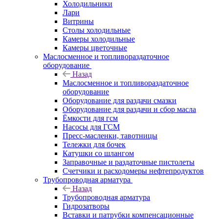
Холодильники
Лари
Витрины
Столы холодильные
Камеры холодильные
Камеры цветочные
Маслосменное и топливораздаточное
оборудование
Назад
Маслосменное и топливораздаточное
оборудование
Оборудование для раздачи смазки
Оборудование для раздачи и сбор масла
Ёмкости для гсм
Насосы для ГСМ
Пресс-масленки, тавотницы
Тележки для бочек
Катушки со шлангом
Заправочные и раздаточные пистолеты
Счетчики и расходомеры нефтепродуктов
Трубопроводная арматура
Назад
Трубопроводная арматура
Гидрозатворы
Вставки и патрубки компенсационные