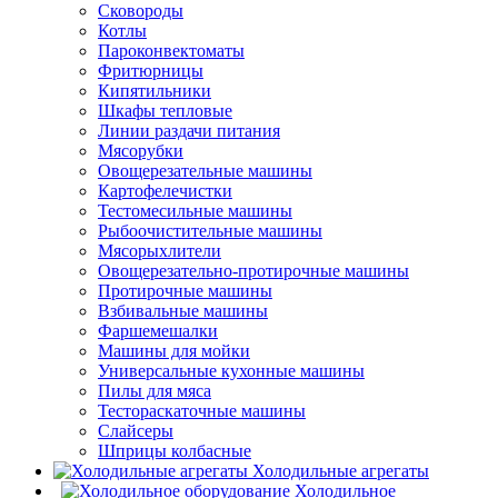
Сковороды
Котлы
Пароконвектоматы
Фритюрницы
Кипятильники
Шкафы тепловые
Линии раздачи питания
Мясорубки
Овощерезательные машины
Картофелечистки
Тестомесильные машины
Рыбоочистительные машины
Мясорыхлители
Овощерезательно-протирочные машины
Протирочные машины
Взбивальные машины
Фаршемешалки
Машины для мойки
Универсальные кухонные машины
Пилы для мяса
Тестораскаточные машины
Слайсеры
Шприцы колбасные
Холодильные агрегаты
Холодильное