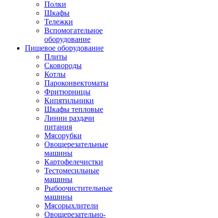
Полки
Шкафы
Тележки
Вспомогательное
оборудование
Пищевое оборудование
Плиты
Сковороды
Котлы
Пароконвектоматы
Фритюрницы
Кипятильники
Шкафы тепловые
Линии раздачи
питания
Мясорубки
Овощерезательные
машины
Картофелечистки
Тестомесильные
машины
Рыбоочистительные
машины
Мясорыхлители
Овощерезательно-