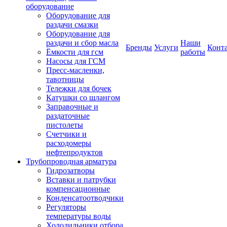
оборудование
Оборудование для
раздачи смазки
Оборудование для
раздачи и сбор масла
Наши
Бренды
Услуги
Конт
Ёмкости для гсм
работы
Насосы для ГСМ
Пресс-масленки,
тавотницы
Тележки для бочек
Катушки со шлангом
Заправочные и
раздаточные
пистолеты
Счетчики и
расходомеры
нефтепродуктов
Трубопроводная арматура
Гидрозатворы
Вставки и патрубки
компенсационные
Конденсатоотводчики
Регуляторы
температуры воды
Холодильники отбора