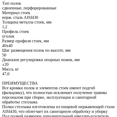
Тип полок
сдвоенные, перфорированные
Материал стоек
нерж. сталь AISI430
Толщина металла стоек, мм
1,2
Профиль стоек
уголок
Размер профиля стоек, мм
40х40
Шаг размещения полок по высоте, мм
50
Диапазон регулировки опорных ножек, мм
±20
Масса, кг
47,0
ПРЕИМУЩЕСТВА
Все кромки полок и элементов стоек имеют подгиб
(фальцовку), что полностью исключает получение травмы
персоналом при сборке, эксплуатации и санитарной
обработке стеллажа
Полки стеллажа изготовлены из пищевой нержавеющей стали
AISI430, что облегчает их санитарную обработку и уборку
Под полкой размещен дополнительный швеллер-усилитель,