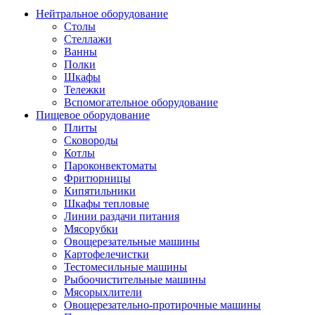
Нейтральное оборудование
Столы
Стеллажи
Ванны
Полки
Шкафы
Тележки
Вспомогательное оборудование
Пищевое оборудование
Плиты
Сковороды
Котлы
Пароконвектоматы
Фритюрницы
Кипятильники
Шкафы тепловые
Линии раздачи питания
Мясорубки
Овощерезательные машины
Картофелечистки
Тестомесильные машины
Рыбоочистительные машины
Мясорыхлители
Овощерезательно-протирочные машины