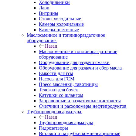
Холодильники
Лари
Витрины
Столы холодильные
Камеры холодильные
Камеры цветочные
Маслосменное и топливораздаточное
оборудование
Назад
Маслосменное и топливораздаточное
оборудование
Оборудование для раздачи смазки
Оборудование для раздачи и сбор масла
Ёмкости для гсм
Насосы для ГСМ
Пресс-масленки, тавотницы
Тележки для бочек
Катушки со шлангом
Заправочные и раздаточные пистолеты
Счетчики и расходомеры нефтепродуктов
Трубопроводная арматура
Назад
Трубопроводная арматура
Гидрозатворы
Вставки и патрубки компенсационные