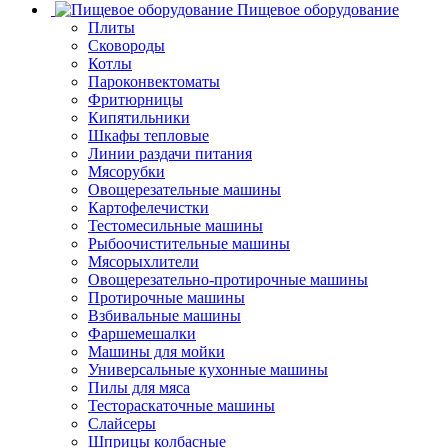
Пищевое оборудование
Плиты
Сковороды
Котлы
Пароконвектоматы
Фритюрницы
Кипятильники
Шкафы тепловые
Линии раздачи питания
Мясорубки
Овощерезательные машины
Картофелечистки
Тестомесильные машины
Рыбоочистительные машины
Мясорыхлители
Овощерезательно-протирочные машины
Протирочные машины
Взбивальные машины
Фаршемешалки
Машины для мойки
Универсальные кухонные машины
Пилы для мяса
Тестораскаточные машины
Слайсеры
Шприцы колбасные