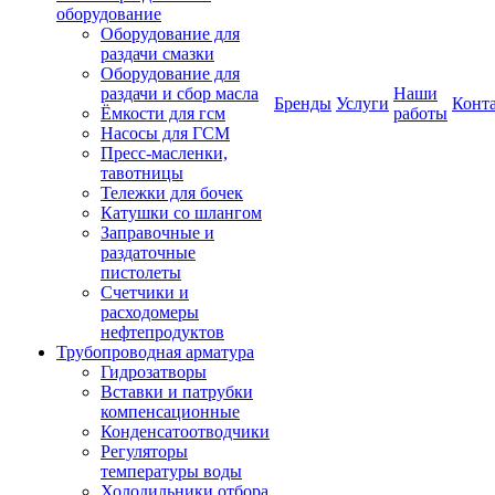
оборудование
Оборудование для
раздачи смазки
Оборудование для
раздачи и сбор масла
Наши
Бренды
Услуги
Конт
Ёмкости для гсм
работы
Насосы для ГСМ
Пресс-масленки,
тавотницы
Тележки для бочек
Катушки со шлангом
Заправочные и
раздаточные
пистолеты
Счетчики и
расходомеры
нефтепродуктов
Трубопроводная арматура
Гидрозатворы
Вставки и патрубки
компенсационные
Конденсатоотводчики
Регуляторы
температуры воды
Холодильники отбора