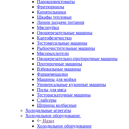
Пароконвектоматы
Фритюрницы
Кипятильники
Шкафы тепловые
Линии раздачи питания
Мясорубки
Овощерезательные машины
Картофелечистки
Тестомесильные машины
Рыбоочистительные машины
Мясорыхлители
Овощерезательно-протирочные машины
Протирочные машины
Взбивальные машины
Фаршемешалки
Машины для мойки
Универсальные кухонные машины
Пилы для мяса
Тестораскаточные машины
Слайсеры
Шприцы колбасные
Холодильные агрегаты
Холодильное оборудование
Назад
Холодильное оборудование