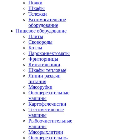
Полки
Шкафы
Тележки
Вспомогательное
оборудование
Пищевое оборудование
Плиты
Сковороды
Котлы
Пароконвектоматы
Фритюрницы
Кипятильники
Шкафы тепловые
Линии раздачи
питания
Мясорубки
Овощерезательные
машины
Картофелечистки
Тестомесильные
машины
Рыбоочистительные
машины
Мясорыхлители
Овощерезательно-