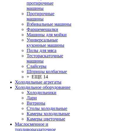
протирочные
машины
Протирочные
машины
Взбивальные машины
Фаршемешалки
Машины для мойки
Универсальные
кухонные машины
Пилы для мяса
Тестораскаточные
машины
Слайсеры
Шприцы колбасные
+ ЕЩЕ 14
Холодильные агрегаты
Холодильное оборудование
Холодильники
Лари
Витрины
Столы холодильные
Камеры холодильные
Камеры цветочные
Маслосменное и
топливораздаточное