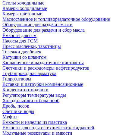
Столы холодильные
Камеры холодильные
Камеры цветочные
Маслосменное и топливораздаточное оборудование
Оборудование для раздачи смазки
Оборудование для раздачи и сбор масла
Ёмкости для гсм
Насосы для ГСМ
Пресс-масленки, тавотницы
Тележки для бочек
Катушки со шлангом
Заправочные и раздаточные пистолеты
Счетчики и расходомеры нефтепродуктов
Трубопроводная арматура
Гидрозатворы
Вставки и патрубки компенсационные
Конденсатоотводчики
Регуляторы температуры воды
Холодильники отбора проб
Дробь, песок
Счетчики воды
Муфты
Емкости и изделия из пластика
Емкости для воды и технических жидкостей
Модульные резервуары и емкости