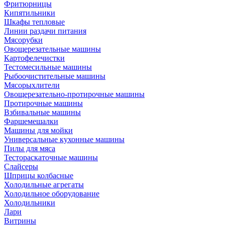
Фритюрницы
Кипятильники
Шкафы тепловые
Линии раздачи питания
Мясорубки
Овощерезательные машины
Картофелечистки
Тестомесильные машины
Рыбоочистительные машины
Мясорыхлители
Овощерезательно-протирочные машины
Протирочные машины
Взбивальные машины
Фаршемешалки
Машины для мойки
Универсальные кухонные машины
Пилы для мяса
Тестораскаточные машины
Слайсеры
Шприцы колбасные
Холодильные агрегаты
Холодильное оборудование
Холодильники
Лари
Витрины