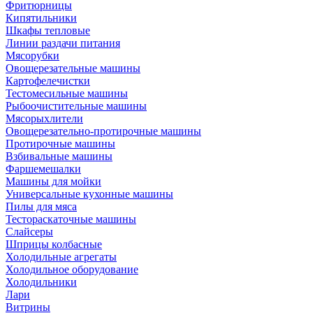
Фритюрницы
Кипятильники
Шкафы тепловые
Линии раздачи питания
Мясорубки
Овощерезательные машины
Картофелечистки
Тестомесильные машины
Рыбоочистительные машины
Мясорыхлители
Овощерезательно-протирочные машины
Протирочные машины
Взбивальные машины
Фаршемешалки
Машины для мойки
Универсальные кухонные машины
Пилы для мяса
Тестораскаточные машины
Слайсеры
Шприцы колбасные
Холодильные агрегаты
Холодильное оборудование
Холодильники
Лари
Витрины