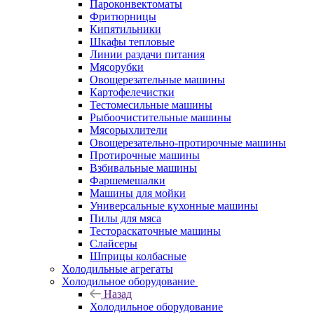
Пароконвектоматы
Фритюрницы
Кипятильники
Шкафы тепловые
Линии раздачи питания
Мясорубки
Овощерезательные машины
Картофелечистки
Тестомесильные машины
Рыбоочистительные машины
Мясорыхлители
Овощерезательно-протирочные машины
Протирочные машины
Взбивальные машины
Фаршемешалки
Машины для мойки
Универсальные кухонные машины
Пилы для мяса
Тестораскаточные машины
Слайсеры
Шприцы колбасные
Холодильные агрегаты
Холодильное оборудование
Назад
Холодильное оборудование