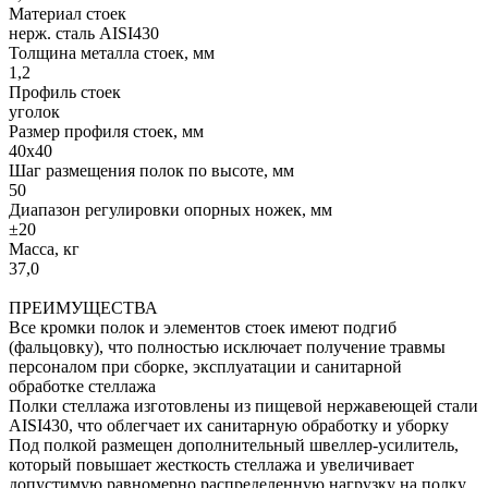
Материал стоек
нерж. сталь AISI430
Толщина металла стоек, мм
1,2
Профиль стоек
уголок
Размер профиля стоек, мм
40х40
Шаг размещения полок по высоте, мм
50
Диапазон регулировки опорных ножек, мм
±20
Масса, кг
37,0
ПРЕИМУЩЕСТВА
Все кромки полок и элементов стоек имеют подгиб
(фальцовку), что полностью исключает получение травмы
персоналом при сборке, эксплуатации и санитарной
обработке стеллажа
Полки стеллажа изготовлены из пищевой нержавеющей стали
AISI430, что облегчает их санитарную обработку и уборку
Под полкой размещен дополнительный швеллер-усилитель,
который повышает жесткость стеллажа и увеличивает
допустимую равномерно распределенную нагрузку на полку