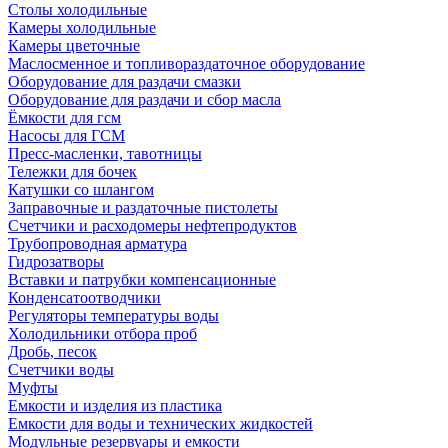
Столы холодильные
Камеры холодильные
Камеры цветочные
Маслосменное и топливораздаточное оборудование
Оборудование для раздачи смазки
Оборудование для раздачи и сбор масла
Ёмкости для гсм
Насосы для ГСМ
Пресс-масленки, тавотницы
Тележки для бочек
Катушки со шлангом
Заправочные и раздаточные пистолеты
Счетчики и расходомеры нефтепродуктов
Трубопроводная арматура
Гидрозатворы
Вставки и патрубки компенсационные
Конденсатоотводчики
Регуляторы температуры воды
Холодильники отбора проб
Дробь, песок
Счетчики воды
Муфты
Емкости и изделия из пластика
Емкости для воды и технических жидкостей
Модульные резервуары и емкости