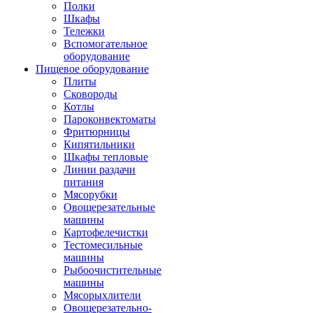
Полки
Шкафы
Тележки
Вспомогательное
оборудование
Пищевое оборудование
Плиты
Сковороды
Котлы
Пароконвектоматы
Фритюрницы
Кипятильники
Шкафы тепловые
Линии раздачи
питания
Мясорубки
Овощерезательные
машины
Картофелечистки
Тестомесильные
машины
Рыбоочистительные
машины
Мясорыхлители
Овощерезательно-