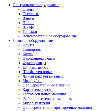
Нейтральное оборудование
Столы
Стеллажи
Ванны
Полки
Шкафы
Тележки
Вспомогательное оборудование
Пищевое оборудование
Плиты
Сковороды
Котлы
Пароконвектоматы
Фритюрницы
Кипятильники
Шкафы тепловые
Линии раздачи питания
Мясорубки
Овощерезательные машины
Картофелечистки
Тестомесильные машины
Рыбоочистительные машины
Мясорыхлители
Овощерезательно-протирочные машины