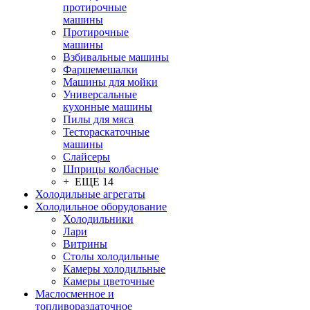
протирочные
машины
Протирочные
машины
Взбивальные машины
Фаршемешалки
Машины для мойки
Универсальные
кухонные машины
Пилы для мяса
Тестораскаточные
машины
Слайсеры
Шприцы колбасные
+ ЕЩЕ 14
Холодильные агрегаты
Холодильное оборудование
Холодильники
Лари
Витрины
Столы холодильные
Камеры холодильные
Камеры цветочные
Маслосменное и
топливораздаточное