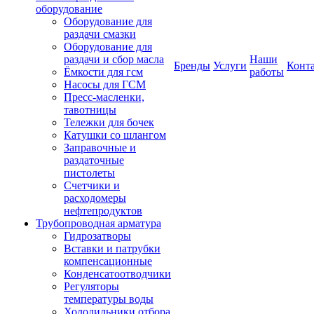
оборудование
Оборудование для
раздачи смазки
Оборудование для
раздачи и сбор масла
Наши
Бренды
Услуги
Конт
Ёмкости для гсм
работы
Насосы для ГСМ
Пресс-масленки,
тавотницы
Тележки для бочек
Катушки со шлангом
Заправочные и
раздаточные
пистолеты
Счетчики и
расходомеры
нефтепродуктов
Трубопроводная арматура
Гидрозатворы
Вставки и патрубки
компенсационные
Конденсатоотводчики
Регуляторы
температуры воды
Холодильники отбора