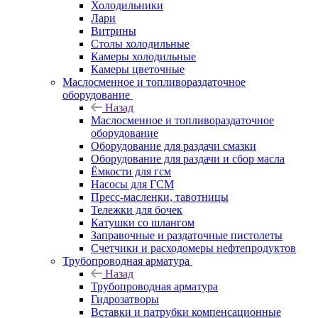
Холодильники
Лари
Витрины
Столы холодильные
Камеры холодильные
Камеры цветочные
Маслосменное и топливораздаточное
оборудование
Назад
Маслосменное и топливораздаточное
оборудование
Оборудование для раздачи смазки
Оборудование для раздачи и сбор масла
Ёмкости для гсм
Насосы для ГСМ
Пресс-масленки, тавотницы
Тележки для бочек
Катушки со шлангом
Заправочные и раздаточные пистолеты
Счетчики и расходомеры нефтепродуктов
Трубопроводная арматура
Назад
Трубопроводная арматура
Гидрозатворы
Вставки и патрубки компенсационные