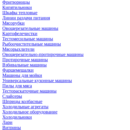
Фритюрницы
Кипятильники
Шкафы тепловые
Линии раздачи питания
Мясорубки
Овощерезательные машины
Картофелечистки
Тестомесильные машины
Рыбоочистительные машины
Мясорыхлители
Овощерезательно-протирочные машины
Протирочные машины
Взбивальные машины
Фаршемешалки
Машины для мойки
Универсальные кухонные машины
Пилы для мяса
Тестораскаточные машины
Слайсеры
Шприцы колбасные
Холодильные агрегаты
Холодильное оборудование
Холодильники
Лари
Витрины