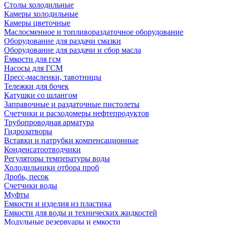
Столы холодильные
Камеры холодильные
Камеры цветочные
Маслосменное и топливораздаточное оборудование
Оборудование для раздачи смазки
Оборудование для раздачи и сбор масла
Ёмкости для гсм
Насосы для ГСМ
Пресс-масленки, тавотницы
Тележки для бочек
Катушки со шлангом
Заправочные и раздаточные пистолеты
Счетчики и расходомеры нефтепродуктов
Трубопроводная арматура
Гидрозатворы
Вставки и патрубки компенсационные
Конденсатоотводчики
Регуляторы температуры воды
Холодильники отбора проб
Дробь, песок
Счетчики воды
Муфты
Емкости и изделия из пластика
Емкости для воды и технических жидкостей
Модульные резервуары и емкости