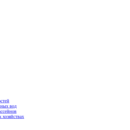
остей
чных вод
ассейнов
 хозяйствах