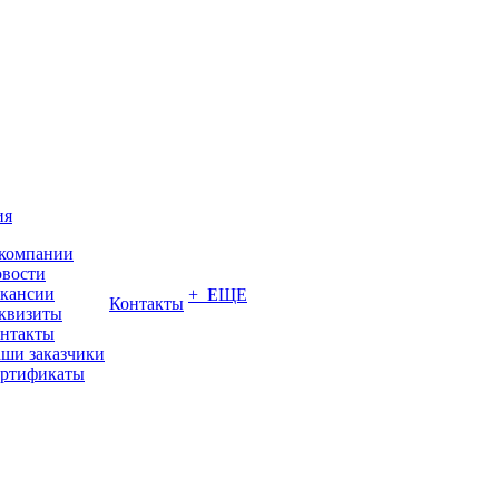
ия
компании
вости
кансии
+ ЕЩЕ
Контакты
квизиты
нтакты
ши заказчики
ртификаты