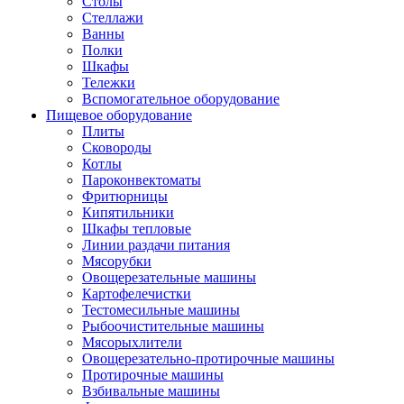
Столы
Стеллажи
Ванны
Полки
Шкафы
Тележки
Вспомогательное оборудование
Пищевое оборудование
Плиты
Сковороды
Котлы
Пароконвектоматы
Фритюрницы
Кипятильники
Шкафы тепловые
Линии раздачи питания
Мясорубки
Овощерезательные машины
Картофелечистки
Тестомесильные машины
Рыбоочистительные машины
Мясорыхлители
Овощерезательно-протирочные машины
Протирочные машины
Взбивальные машины